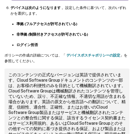
デバイスは次のようになります
。設定した条件に基づいて、次のいずれ
かを選択します。
準拠 (フルアクセスが許可されている)
非準拠 (制限付きアクセスが許可されている)
ログイン拒否
ポリシーの作成の詳細については、「
デバイスポスチャポリシーの設定
」を
参照してください。
このコンテンツの正式なバージョンは英語で提供されていま
す。Cloud Software Groupドキュメントのコンテンツの一部
は、お客様の利便性のみを目的として機械翻訳されています。
Cloud Software Groupは機械翻訳されたコンテンツを管理し
ていないため、誤り、不正確な情報、不適切な用語が含まれる
場合があります。英語の原文から他言語への翻訳について、精
度、信頼性、適合性、正確性、またはお使いのCloud
Software Group製品またはサービスと機械翻訳されたコンテ
ンツとの整合性に関する保証、該当するライセンス契約書また
はサービス利用規約、あるいはCloud Software Groupとのそ
の他すべての契約に基づき提供される保証、および製品または
サービスのドキュメントとの一致に関する保証は、明示的か黙