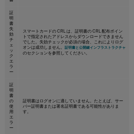
証
明
書
失
スマートカードの CRL は、証明書の CRL 配布ポイン
効
トで指定されたアドレスからダウンロードできません
チ
でした。失効チェックが必須の場合、これによりログ
ェ
オンは成功しません。
証明書と公開鍵インフラストラクチャ
ッ
のセクションを参照してください。
ク
エ
ラ
ー
証
明
書
の
証明書はログオンに適していません。たとえば、サー
使
バー証明書または署名証明書である可能性がありま
用
す。
エ
ラ
ー