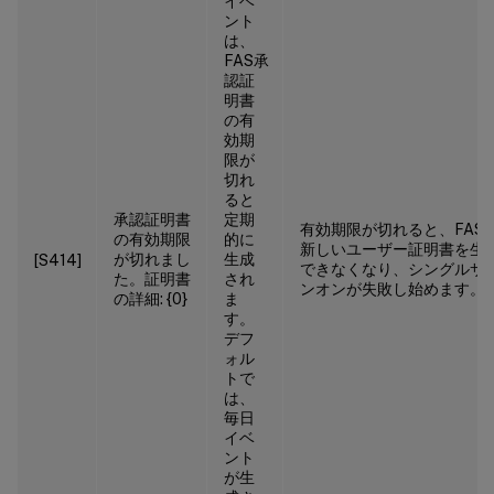
イベ
ント
は、
FAS承
認証
明書
の有
効期
限が
切れ
ると
承認証明書
定期
有効期限が切れると、FAS
の有効期限
的に
新しいユーザー証明書を生
が切れまし
生成
[S414]
できなくなり、シングルサ
た。証明書
され
ンオンが失敗し始めます。
の詳細: {0}
ま
す。
デフ
ォル
トで
は、
毎日
イベ
ント
が生