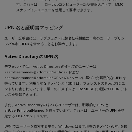
す。これらは、「ローカルコンピューター証明書個人ストア」MMC
スナップインメニューを使用して要求できます。
UPN 名と証明書マッピング
ユーザー証明書には、サブジェクト代替名拡張機能に一意のユーザープリン
シパル名 (UPN) を含めることをお勧めします。
Active Directory の UPN 名
デフォルトでは、Active Directory のすべてのユーザーは、
<samUsername>@<domainNetBios> および
<samUsername>@<domainFQDN> のパターンに基づいた暗黙的な UPN を
持っています。利用可能なドメインと FQDN は、フォレストの RootDSE エ
ントリに含まれています。単一のドメインは、RootDSE に複数の FQDN アド
レスを登録できます。
また、Active Directory のすべてのユーザーは、明示的な UPN と
altUserPrincipalNames を持っています。これらは、ユーザーの UPN を指
定する LDAP エントリです。
UPN でユーザーを検索する場合、Windows はまず現在のドメイン (UPN を検
索するプロセスの ID に基づく) で明示的な UPN を探し、次に代替 UPN を探