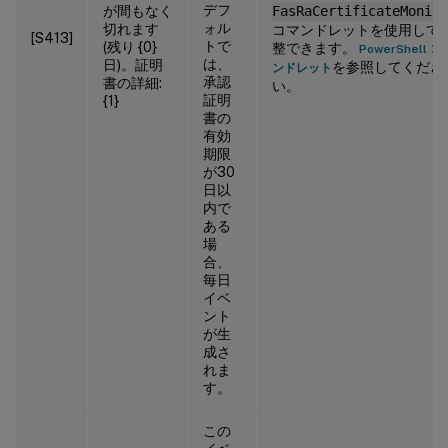
デフ
が間もなく
FasRaCertificateMonito
ォル
切れます
コマンドレットを使用して
[S413]
トで
(残り {0}
整できます。
PowerShell コ
は、
日)。証明
を参照してくださ
ンドレット
承認
書の詳細:
い。
証明
{1}
書の
有効
期限
が30
日以
内で
ある
場
合、
毎日
イベ
ント
が生
成さ
れま
す。
この