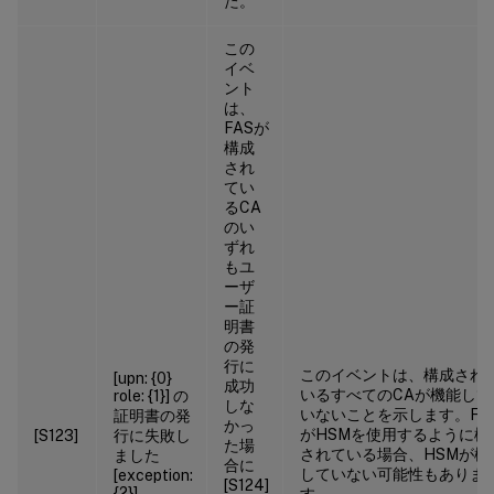
た。
この
イベ
ント
は、
FASが
構成
され
てい
るCA
のい
ずれ
もユ
ーザ
ー証
明書
の発
行に
このイベントは、構成され
[upn: {0}
成功
いるすべてのCAが機能して
role: {1}] の
しな
いないことを示します。FA
証明書の発
かっ
がHSMを使用するように構
[S123]
行に失敗し
た場
されている場合、HSMが機
ました
合に
していない可能性もありま
[exception:
[S124]
{2}]