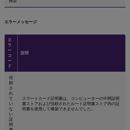
検証
エラーメッセージ
エ
ラ
ー
説明
コ
ー
ド
信
頼
さ
れ
て
スマートカード証明書は、コンピューターの中間証明
い
書ストアおよび信頼されたルート証明書ストア内の証
な
明書を使用して構築できませんでした。
い
証
明
書