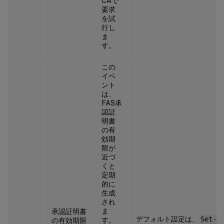
CAで
要求
を試
行し
ま
す。
この
イベ
ント
は、
FAS承
認証
明書
の有
効期
限が
近づ
くと
定期
的に
生成
され
ま
承認証明書
デフォルト設定は、
Set-
す。
の有効期限