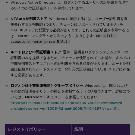
Windows Active Directory は、ログオンするユーザーの証明書を管理す
るいくつかの証明書ストアを保持しています。
NTAuth 証明書ストア
: Windows に認証するには、ユーザー証明書を直
接発行する証明機関 (つまり、チェーンはサポートされていません) を
NTAuth ストアに配置する必要があります。これらの証明書を表示するに
は、certutil プログラムから次のように入力します:
certutil –
viewstore –enterprise NTAuth
ルートおよび中間証明書ストア
: 通常、証明書ログオンシステムは単一の
証明書のみを提供できるため、チェーンが使用されている場合、すべての
中間証明書ストアにこれらの証明書を含める必要があります。ルート証明
書は信頼されたルートストアに、発行元の証明書は NTAuth ストアに存在
する必要があります。
ログオン証明書拡張機能とグループポリシー
: Windows は、EKU および
その他の証明書ポリシーの検証を強制するように構成できます。詳細につ
いては、Microsoft ドキュメントを参照してください:
https://docs.microsoft.com/en-us/previous-versions/windows/it-
pro/windows-server-2008-R2-and-2008/ff404287(v=ws.10)
。
レジストリポリシー
説明