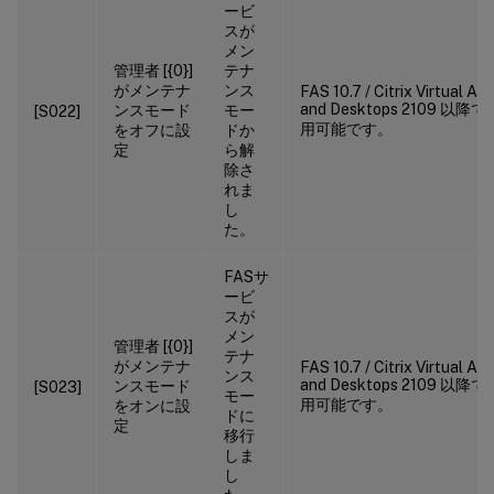
ービ
スが
メン
管理者 [{0}]
テナ
がメンテナ
ンス
FAS 10.7 / Citrix Virtual Ap
and Desktops 2109 以降で
ンスモード
モー
[S022]
用可能です。
をオフに設
ドか
定
ら解
除さ
れま
し
た。
FASサ
ービ
スが
メン
管理者 [{0}]
テナ
がメンテナ
FAS 10.7 / Citrix Virtual Ap
ンス
and Desktops 2109 以降で
ンスモード
[S023]
モー
用可能です。
をオンに設
ドに
定
移行
しま
し