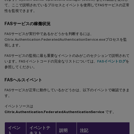
て、ここで説明されているプロセスとイベントを使用してFASサービスの正常
性を監視できます。
FASサービスの稼働状況
FASサービスが実行中であるかどうかを判断するには、
Citrix.Authentication.FederatedAuthenticationService.exeプロセスを監
視します。
FASサービスの監視に最も重要なイベントのみがこのセクションで説明されて
います。FASイベントコードの完全なリストについては、
FASイベントログ
を
参照してください。
FASヘルスイベント
FASサービスが正常に動作しているかどうかは、以下のイベントで確認できま
す。
イベントソースは
Citrix.Authentication.FederatedAuthenticationService
です。
イベン
イベントテ
説明
注記
ト
キスト