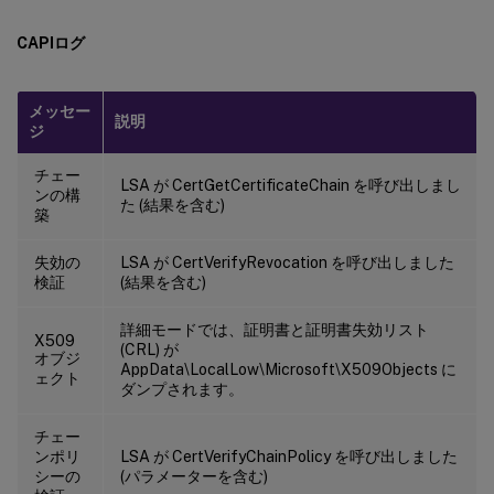
CAPIログ
メッセー
説明
ジ
チェー
LSA が CertGetCertificateChain を呼び出しまし
ンの構
た (結果を含む)
築
失効の
LSA が CertVerifyRevocation を呼び出しました
検証
(結果を含む)
詳細モードでは、証明書と証明書失効リスト
X509
(CRL) が
オブジ
AppData\LocalLow\Microsoft\X509Objects に
ェクト
ダンプされます。
チェー
ンポリ
LSA が CertVerifyChainPolicy を呼び出しました
シーの
(パラメーターを含む)