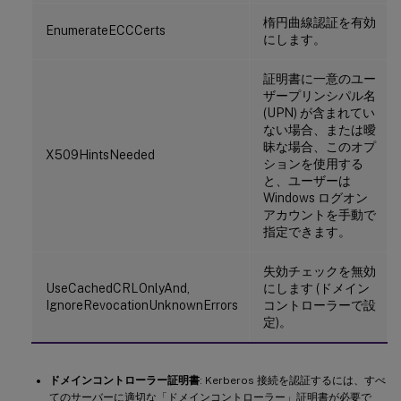
楕円曲線認証を有効
EnumerateECCCerts
にします。
証明書に一意のユー
ザープリンシパル名
(UPN) が含まれてい
ない場合、または曖
昧な場合、このオプ
X509HintsNeeded
ションを使用する
と、ユーザーは
Windows ログオン
アカウントを手動で
指定できます。
失効チェックを無効
UseCachedCRLOnlyAnd,
にします (ドメイン
IgnoreRevocationUnknownErrors
コントローラーで設
定)。
ドメインコントローラー証明書
: Kerberos 接続を認証するには、すべ
てのサーバーに適切な「ドメインコントローラー」証明書が必要で