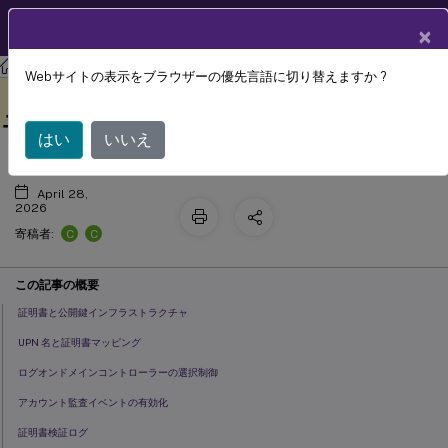
製品ドキュメン
JA
×
ト
フェデレーション認証サービス
フェデレーション認証サービス
Webサイトの表示をブラウザーの優先言語に切り替えますか ?
Windows ログオンの問題のトラブルシ
このコンテンツは動的に機械
フィードバックを提供する
翻訳されています。
ューティング
はい
いいえ
April 28,
2026
C
C
寄稿者:
この記事の概要
証明書と公開鍵インフラストラクチャ
UPN 名と証明書マッピング
ログオンドメインコントローラーの選択制御
アカウント監査イベントの有効化
証明書検証ログ