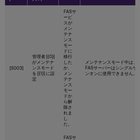
FASサ
ービ
スが
メン
テナ
ンス
モー
ドに
管理者 [{0}]
移行
がメンテナ
した
メンテナンスモード中は、
ンスモード
か、
FASサーバーはシングルサ
[S003]
を [{1}] に設
メン
ンオンに使用できません。
定
テナ
ンス
モー
ドか
ら解
除さ
れま
し
た。
FASサ