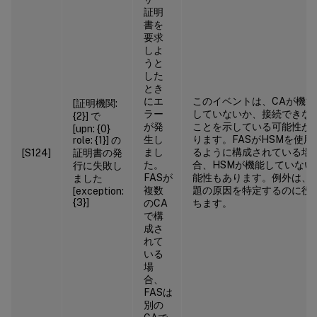
証明
書を
要求
しよ
うと
した
とき
にエ
このイベントは、CAが機能
[証明機関:
ラー
していないか、接続できな
{2}] で
が発
ことを示している可能性が
[upn: {0}
生し
ります。FASがHSMを使用
role: {1}] の
まし
るように構成されている場
[S124]
証明書の発
た。
合、HSMが機能していない
行に失敗し
FASが
能性もあります。例外は、
ました
複数
題の原因を特定するのに役
[exception:
{3}]
のCA
ちます。
で構
成さ
れて
いる
場
合、
FASは
別の