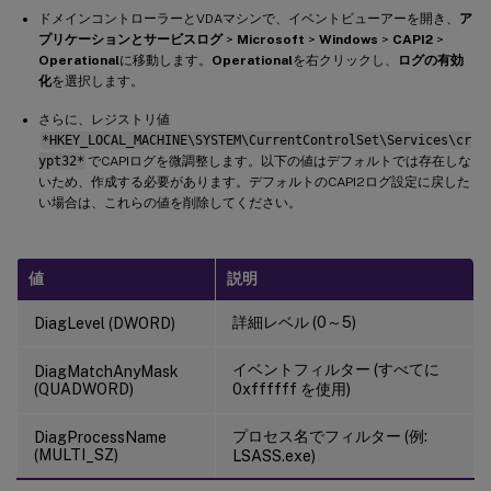
ドメインコントローラーとVDAマシンで、イベントビューアーを開き、
ア
プリケーションとサービスログ
>
Microsoft
>
Windows
>
CAPI2
>
Operational
に移動します。
Operational
を右クリックし、
ログの有効
化
を選択します。
さらに、レジストリ値
*HKEY_LOCAL_MACHINE\SYSTEM\CurrentControlSet\Services\cr
ypt32*
でCAPIログを微調整します。以下の値はデフォルトでは存在しな
いため、作成する必要があります。デフォルトのCAPI2ログ設定に戻した
い場合は、これらの値を削除してください。
値
説明
詳細レベル (0～5)
DiagLevel (DWORD)
イベントフィルター (すべてに
DiagMatchAnyMask
(QUADWORD)
0xffffff を使用)
プロセス名でフィルター (例:
DiagProcessName
(MULTI_SZ)
LSASS.exe)