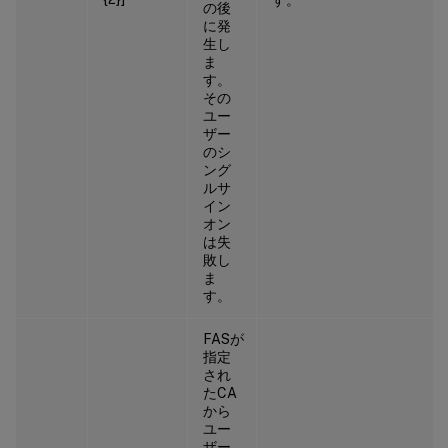
す。
の後
に発
生し
ま
す。
その
ユー
ザー
のシ
ング
ルサ
イン
オン
は失
敗し
ま
す。
FASが
指定
され
たCA
から
ユー
ザー