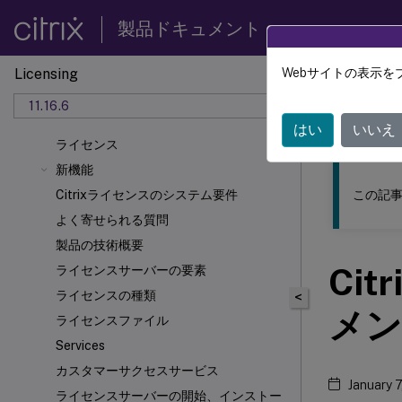
製品ドキュメント
Licensing
Webサイトの表示を
このコンテン
11.16.6
ライセ
はい
いいえ
ライセンス
新機能
この記事
Citrixライセンスのシステム要件
よく寄せられる質問
製品の技術概要
Ci
ライセンスサーバーの要素
ライセンスの種類
<
メン
ライセンスファイル
Services
カスタマーサクセスサービス
January 
ライセンスサーバーの開始、インストー