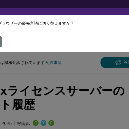
ブラウザーの優先言語に切り替えますか ?
ツは動的に機械翻訳されています。
フィ
ンス
ライセンスサーバー11.16.6
英
は機械翻訳されています.
免責事項
trixライセンスサーバー
ト履歴
C
Y
C
7, 2025
寄稿者: