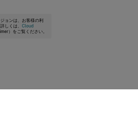
ージョンは、お客様の利
。詳しくは、
Cloud
claimer）をご覧ください。
に関する選択肢
|
プライバシーと法令
|
Cookieの設定
|
docs.cloud.com
© 1999-
2026
Cloud Software Group, Inc. All rights reserved.