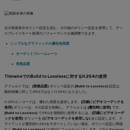
次の視覚表示ポリシー設定を含む、その他のポリシー設定を使用して、ディ
スプレイリモート処理のパフォーマンスを微調整できます。
シンプルなグラフィックの優先色深度
ターゲットフレームレート
視覚品質
ThinwireでのBuild to Losslessに対するH.264の使用
デフォルトでは、
[視覚品質]
ポリシー設定の
[Build to Lossless]
設定は、
動的画像に対してJPEGではなくH.264になりました。
H.264エンコードは、優れた画質を提供します。
[圧縮にビデオコーデックを
使用]
ポリシーは、その設定を制御し、デフォルトは
[優先時に使用]
です。
[Build to Lossless]
でJPEGを強制的に使用するには、
[圧縮にビデオコーデ
ックを使用]
ポリシーを
[ビデオコーデックを使用しない]
に設定します。ク
ライアントが選択的H.264をサポートしていない場合、ポリシー設定に関係
なく
[Build to Lossless]
はJPEGにフォールバックします。Citrix Receiver