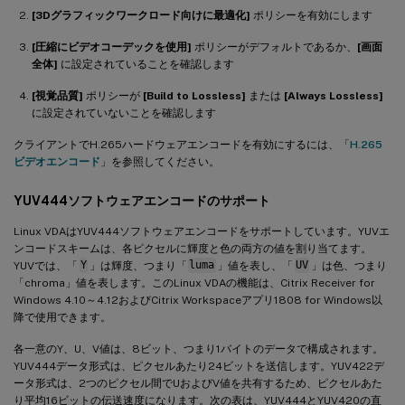
[3Dグラフィックワークロード向けに最適化]
ポリシーを有効にします
[圧縮にビデオコーデックを使用]
ポリシーがデフォルトであるか、
[画面
全体]
に設定されていることを確認します
[視覚品質]
ポリシーが
[Build to Lossless]
または
[Always Lossless]
に設定されていないことを確認します
クライアントでH.265ハードウェアエンコードを有効にするには、「
H.265
ビデオエンコード
」を参照してください。
YUV444ソフトウェアエンコードのサポート
Linux VDAはYUV444ソフトウェアエンコードをサポートしています。YUVエ
ンコードスキームは、各ピクセルに輝度と色の両方の値を割り当てます。
YUVでは、「
Y
」は輝度、つまり「
luma
」値を表し、「
UV
」は色、つまり
「chroma」値を表します。このLinux VDAの機能は、Citrix Receiver for
Windows 4.10～4.12およびCitrix Workspaceアプリ1808 for Windows以
降で使用できます。
各一意のY、U、V値は、8ビット、つまり1バイトのデータで構成されます。
YUV444データ形式は、ピクセルあたり24ビットを送信します。YUV422デ
ータ形式は、2つのピクセル間でUおよびV値を共有するため、ピクセルあた
り平均16ビットの伝送速度になります。次の表は、YUV444とYUV420の直