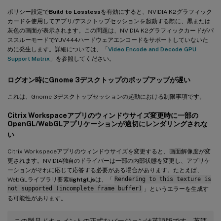
ポリシー設定で
Build to Lossless
を有効にすると、NVIDIA K2グラフィック
カードを使用してアプリ/デスクトップセッションを起動する際に、黒または
灰色の画面が表示されます。この問題は、NVIDIA K2グラフィックカードがパ
ススルーモードでYUV444ハードウェアエンコードをサポートしていないた
めに発生します。詳細については、「
Video Encode and Decode GPU
Support Matrix
」を参照してください。
ログオン時にGnome 3デスクトップのポップアップが遅い
これは、Gnome 3デスクトップセッションの起動における制限事項です。
Citrix Workspaceアプリのウィンドウサイズ変更時に一部の
OpenGL/WebGLアプリケーションが適切にレンダリングされな
い
Citrix Workspaceアプリのウィンドウサイズを変更すると、画面解像度が変
更されます。NVIDIA独自のドライバーは一部の内部状態を変更し、アプリケ
ーションがそれに応じて応答する必要がある場合があります。たとえば、
WebGLライブラリ要素
lightgl.js
は、「
Rendering to this texture is
not supported (incomplete frame buffer)
」というエラーを生成す
る可能性があります。
この製品ドキュメントの正式なバージョンは英語版です。英語