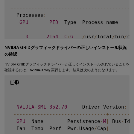
+
--
--
--
--
--
--
--
--
--
--
--
--
--
--
--
--
--
--
--
--
|
 Processes
:
|
GPU
PID
  Type  Process name     
|=
===
===
===
===
===
===
===
===
===
===
===
===
===
|
0
2164
C
+
G
/
usr
/
local
/
bin
/
ct
|
0
2187
G
   Xorg             
NVIDIA GRIDグラフィックドライバーの正しいインストール状況
+
--
--
--
--
--
--
--
--
--
--
--
--
--
--
--
--
--
--
--
--
の確認
NVIDIA GRIDグラフィックドライバーが正しくインストールされていることを
確認するには、
nvidia-smi
を実行します。結果は次のようになります。
+
--
--
--
--
--
--
--
--
--
--
--
--
--
--
--
--
--
--
--
--
|
NVIDIA
-
SMI
352.70
     Driver Version
:
3
|
--
--
--
--
--
--
--
--
--
--
--
--
--
--
--
-
+
--
--
--
--
|
GPU
  Name        Persistence
-
M
|
 Bus
-
Id 
|
 Fan  Temp  Perf  Pwr
:
Usage
/
Cap
|
        