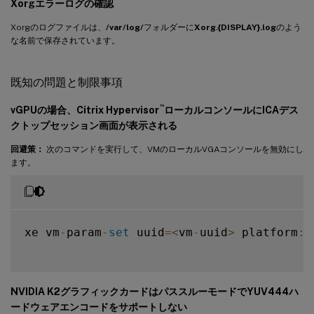
Xorgエラーログの確認
Xorgのログファイルは、
/var/log/
フォルダーに
Xorg.{DISPLAY}.log
のよう
な名前で保存されています。
既知の問題と制限事項
™
vGPUの場合、Citrix Hypervisor
ローカルコンソールにICAデス
クトップセッション画面が表示される
回避策：
次のコマンドを実行して、VMのローカルVGAコンソールを無効にし
ます。
xe vm
-
param
-
set
 uuid
=
<
vm
-
uuid
>
 platform
:
v
NVIDIA K2グラフィックカードはパススルーモードでYUV444ハ
ードウェアエンコードをサポートしない