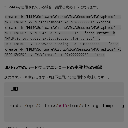
YUV444が使用されている場合、結果は次のようになります。
create -k "HKLM\Software\Citrix\Ica\Session\4\Graphics" -t
"REG_DWORD" -v "GraphicsMode" -d "0x00000001" --force
create -k "HKLM\Software\Citrix\Ica\Session\4\Graphics" -t
"REG_DWORD" -v "H264" -d "0x00000001" --force
create -k
"HKLM\Software\Citrix\Ica\Session\4\Graphics" -t
"REG_DWORD" -v "HardwareEncoding" -d "0x00000000" --force
create -k "HKLM\Software\Citrix\Ica\Session\4\Graphics" -t
"REG_DWORD" -v "YUVFormat" -d "0x00000002" --force
3D Proでのハードウェアエンコードの使用状況の確認
次のコマンドを実行します（
0
は不使用、
1
は使用中を意味します）。
sudo 
/
opt
/
Citrix
/
VDA
/
bin
/
ctxreg dump 
|
 gr