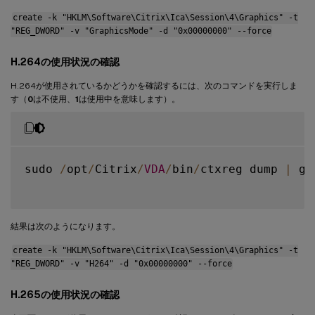
create -k "HKLM\Software\Citrix\Ica\Session\4\Graphics" -t
"REG_DWORD" -v "GraphicsMode" -d "0x00000000" --force
H.264の使用状況の確認
H.264が使用されているかどうかを確認するには、次のコマンドを実行しま
す（
0
は不使用、
1
は使用中を意味します）。
sudo 
/
opt
/
Citrix
/
VDA
/
bin
/
ctxreg dump 
|
 gr
結果は次のようになります。
create -k "HKLM\Software\Citrix\Ica\Session\4\Graphics" -t
"REG_DWORD" -v "H264" -d "0x00000000" --force
H.265の使用状況の確認