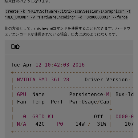
結果は次のようになります。
create -k "HKLM\Software\Citrix\Ica\Session\1\Graphics" -t
"REG_DWORD" -v "HardwareEncoding" -d "0x00000001" --force
別の方法として、
nvidia-smi
コマンドを使用することもできます。ハードウ
ェアエンコードが使用されている場合、出力は次のようになります。
Tue Apr 
12
10
:
42
:
03
2016
+
--
--
--
--
--
--
--
--
--
--
--
--
--
--
--
--
--
--
--
--
|
NVIDIA
-
SMI
361.28
     Driver Version
:
3
|
--
--
--
--
--
--
--
--
--
--
--
--
--
--
--
-
+
--
--
--
--
|
GPU
  Name        Persistence
-
M
|
 Bus
-
Id 
|
 Fan  Temp  Perf  Pwr
:
Usage
/
Cap
|
        
|=
===
===
===
===
===
===
===
===
===
===
+=
===
===
=
|
0
GRID
K1
             Off  
|
0000
:
00
|
N
/
A
   42C    
P0
    14W 
/
  31W 
|
    207M
+
--
--
--
--
--
--
--
--
--
--
--
--
--
--
--
-
+
--
--
--
--