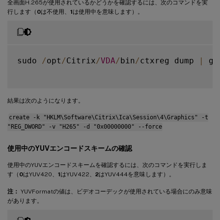
全画面H.265が使用されているかどうかを確認するには、次のコマンドを実
行します（
0
は不使用、
1
は使用中を意味します）。
sudo 
/
opt
/
Citrix
/
VDA
/
bin
/
ctxreg dump 
|
 gr
結果は次のようになります。
create -k "HKLM\Software\Citrix\Ica\Session\4\Graphics" -t
"REG_DWORD" -v "H265" -d "0x00000000" --force
使用中のYUVエンコードスキームの確認
使用中のYUVエンコードスキームを確認するには、次のコマンドを実行しま
す（
0
はYUV420、
1
はYUV422、
2
はYUV444を意味します）。
注：
YUVFormatの値は、ビデオコーデックが使用されている場合にのみ意味
があります。