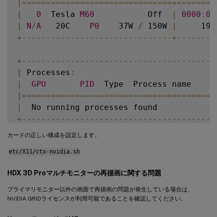
|=
===
===
===
===
===
===
===
===
===
===
+=
===
===
=
|
0
  Tesla 
M60
           Off  
|
0000
:
00
|
N
/
A
   20C    
P0
    37W 
/
 150W 
|
     19M
+
--
--
--
--
--
--
--
--
--
--
--
--
--
--
--
-
+
--
--
--
--
+
--
--
--
--
--
--
--
--
--
--
--
--
--
--
--
--
--
--
--
--
|
 Processes
:
|
GPU
PID
  Type  Process name     
|=
===
===
===
===
===
===
===
===
===
===
===
===
===
|
  No running processes found            
+
--
--
--
--
--
--
--
--
--
--
--
--
--
--
--
--
--
--
--
--
カードの正しい構成を設定します。
etc/X11/ctx-nvidia.sh
HDX 3D Proマルチモニターの再描画に関する問題
プライマリモニター以外の画面で再描画の問題が発生している場合は、
NVIDIA GRIDライセンスが利用可能であることを確認してください。