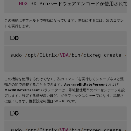
-
HDX
 3D Proハードウェアエンコードが使用されて
この機能はデフォルトで有効になっています。無効にするには、次のコマン
ドを実行します。
sudo 
/
opt
/
Citrix
/
VDA
/
bin
/
ctxreg create 
-
k
この機能を使用するだけでなく、次のコマンドを実行してシャープネスと流
暢さの間で調整することもできます。
AverageBitRatePercent
および
MaxBitRatePercent
パラメーターは、帯域幅使用率のパーセンテージを設
定します。設定する値が高いほど、グラフィックはシャープになり、流暢さ
は低下します。推奨設定範囲は50～100です。
sudo 
/
opt
/
Citrix
/
VDA
/
bin
/
ctxreg create 
-
k