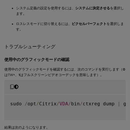
システム定義の設定を使用するには、
システムに決定させる
を選択し
ます。
ロスレスモードに切り替えるには、
ピクセルパーフェクト
を選択しま
す。
トラブルシューティング
使用中のグラフィックモードの確認
使用中のグラフィックモードを確認するには、次のコマンドを実行します（
0
はTW+、
1
はフルスクリーンビデオコーデックを意味します）。
sudo 
/
opt
/
Citrix
/
VDA
/
bin
/
ctxreg dump 
|
 gr
結果は次のようになります。