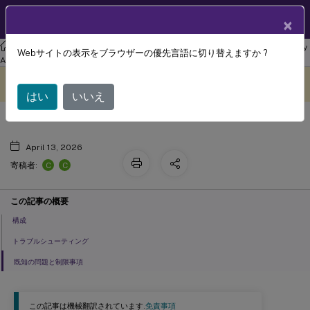
製品ドキュメン
JA
×
ト
リナックス バーチャル デリバリー エージェント
Linux Virtual Delivery
Webサイトの表示をブラウザーの優先言語に切り替えますか ?
グラフィックの構成
Agent 2106
このコンテンツは動的に機械
フィードバックを提供する
翻訳されています。
はい
いいえ
April 13, 2026
C
C
寄稿者:
この記事の概要
構成
トラブルシューティング
既知の問題と制限事項
この記事は機械翻訳されています.
免責事項