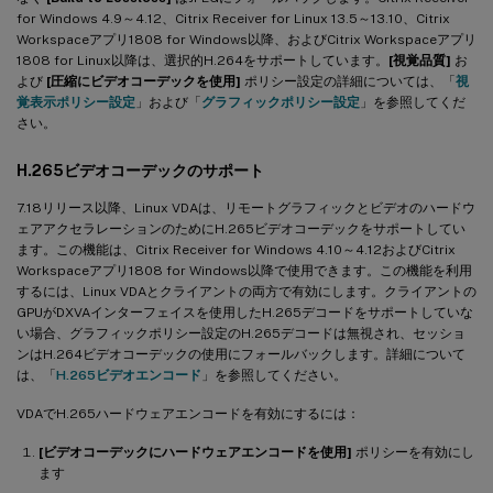
for Windows 4.9～4.12、Citrix Receiver for Linux 13.5～13.10、Citrix
Workspaceアプリ1808 for Windows以降、およびCitrix Workspaceアプリ
1808 for Linux以降は、選択的H.264をサポートしています。
[視覚品質]
お
よび
[圧縮にビデオコーデックを使用]
ポリシー設定の詳細については、「
視
覚表示ポリシー設定
」および「
グラフィックポリシー設定
」を参照してくだ
さい。
H.265ビデオコーデックのサポート
7.18リリース以降、Linux VDAは、リモートグラフィックとビデオのハードウ
ェアアクセラレーションのためにH.265ビデオコーデックをサポートしてい
ます。この機能は、Citrix Receiver for Windows 4.10～4.12およびCitrix
Workspaceアプリ1808 for Windows以降で使用できます。この機能を利用
するには、Linux VDAとクライアントの両方で有効にします。クライアントの
GPUがDXVAインターフェイスを使用したH.265デコードをサポートしていな
い場合、グラフィックポリシー設定のH.265デコードは無視され、セッショ
ンはH.264ビデオコーデックの使用にフォールバックします。詳細について
は、「
H.265ビデオエンコード
」を参照してください。
VDAでH.265ハードウェアエンコードを有効にするには：
[ビデオコーデックにハードウェアエンコードを使用]
ポリシーを有効にし
ます