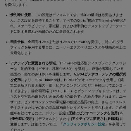
を提供します。
優先時に使用
。この設定はデフォルトです。追加の構成は必要ありませ
®
ん。この設定を維持することで、すべてのCitrix
接続でThinwireが選択さ
れ、スケーラビリティ、帯域幅、および標準的なデスクトップワークロー
ドに対する優れた画質のために最適化されます
画面全体
。全画面H.264またはH.265でThinwireを提供し、特に3Dグラ
フィックを多用する場合に、ユーザーエクスペリエンスと帯域幅の向上に
最適化します
アクティブに変更される領域
。Thinwireの適応型ディスプレイテクノロジ
ーは、動的画像（ビデオ、移動中の3D）を識別し、画像が移動している
画面の一部でのみH.264を使用します。
H.264ビデオコーデックの選択的
な使用
により、HDX Thinwireは、H.264ビデオコーデックを使用して頻
繁に更新される画面の一部（ビデオコンテンツなど）を検出してエンコー
ドできます。静止画圧縮（JPEG、RLE）とビットマップキャッシュは、テ
キストや写真画像を含む画面の残りの部分で引き続き使用されます。ユー
ザーは、ビデオコンテンツの帯域幅の低減と品質の向上、さらにロスレス
テキストまたはその他の高品質画像というメリットを得られます。この機
能を有効にするには、ポリシー設定
[圧縮にビデオコーデックを使用]
を
[優先時に使用]
（デフォルト）または
[アクティブに変更される領域]
に
変更します。詳細については、「
グラフィックポリシー設定
」を参照して
ください