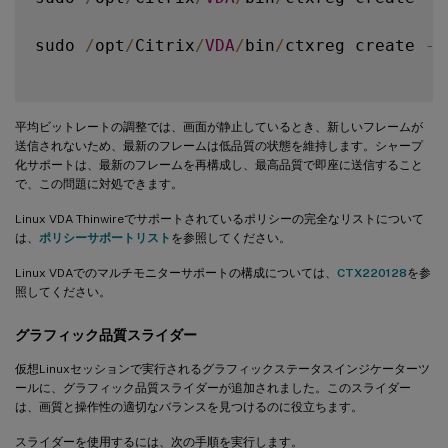
sudo 
/
opt
/
Citrix
/
VDA
/
bin
/
ctxreg create 
-
k
平均ビットレートの調整では、画面が静止しているとき、新しいフレームが
送信されないため、最新のフレームは低品質の状態を維持します。シャープ
化サポートは、最新のフレームを再構成し、最高品質で即座に送信すること
で、この問題に対処できます。
Linux VDA Thinwireでサポートされているポリシーの完全なリストについて
は、
ポリシーサポートリスト
を参照してください。
Linux VDAでのマルチモニターサポートの構成については、
CTX220128
を参
照してください。
グラフィック品質スライダー
仮想Linuxセッションで実行されるグラフィックステータスインジケーターツ
ールに、グラフィック品質スライダーが追加されました。このスライダー
は、画質と操作性の適切なバランスを見つけるのに役立ちます。
スライダーを使用するには、次の手順を実行します。