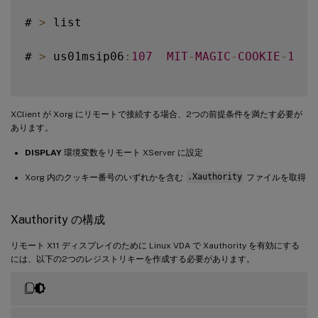
# 
>
 list

# 
>
 us01msip06
:
107
MIT
-
MAGIC
-
COOKIE
-
1
  f
XClient が Xorg にリモートで接続する場合、2つの前提条件を満たす必要が
あります。
DISPLAY
環境変数をリモート XServer に設定
Xorg 内のクッキー番号のいずれかを含む
.Xauthority
ファイルを取得
Xauthority の構成
リモート X11 ディスプレイのために Linux VDA で Xauthority を有効にする
には、以下の2つのレジストリキーを作成する必要があります。