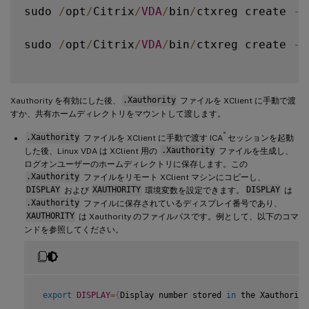
sudo 
/
opt
/
Citrix
/
VDA
/
bin
/
ctxreg create 
-
k
sudo 
/
opt
/
Citrix
/
VDA
/
bin
/
ctxreg create 
-
k
Xauthority を有効にした後、
.Xauthority
ファイルを XClient に手動で渡
すか、共有ホームディレクトリをマウントして渡します。
®
.Xauthority
ファイルを XClient に手動で渡す ICA
セッションを起動
した後、Linux VDA は XClient 用の
.Xauthority
ファイルを生成し、
ログオンユーザーのホームディレクトリに保存します。この
.Xauthority
ファイルをリモート XClient マシンにコピーし、
DISPLAY
および
XAUTHORITY
環境変数を設定できます。
DISPLAY
は
.Xauthority
ファイルに保存されているディスプレイ番号であり、
XAUTHORITY
は Xauthority のファイルパスです。例として、以下のコマ
ンドを参照してください。
export
DISPLAY
=
{
Display number stored 
in
 the Xauthority