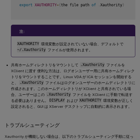
export
XAUTHORITY
=
{
the file path 
of
.
Xauthority
}
注:
XAUTHORITY
環境変数が設定されていない場合、デフォルトで
~/.Xauthority
ファイルが使用されます。
共有ホームディレクトリをマウントして
.Xauthority
ファイルを
XClient に渡す 便利な方法は、ログオンユーザー用に共有ホームディレク
トリをマウントすることです。Linux VDA が ICA セッションを開始する
と、
.Xauthority
ファイルはログオンユーザーのホームディレクトリに
作成されます。このホームディレクトリが XClient と共有されている場
合、ユーザーはこの
.Xauthority
ファイルを XClient に手動で転送す
る必要はありません。
DISPLAY
および
XAUTHORITY
環境変数が正しく
設定されると、GUI は XServer デスクトップに自動的に表示されます。
トラブルシューティング
Xauthority が機能しない場合は、以下のトラブルシューティング手順に従っ