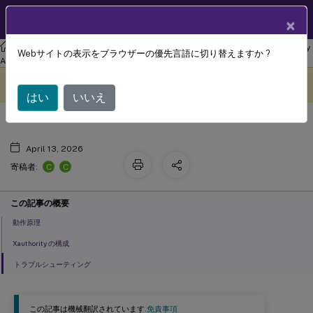
製品ドキュメン
JA
×
ト
リナックス バーチャル デリバリー エージェント
Linux Virtual Delivery
Webサイトの表示をブラウザーの優先言語に切り替えますか ?
Xauthority の構成
Agent 2107
このコンテンツは動的に機械
フィードバックを提供する
翻訳されています。
はい
いいえ
April 13, 2026
C
C
寄稿者:
この記事の概要
動作原理
Xauthority の構成
トラブルシューティング
この記事は機械翻訳されています.
免責事項