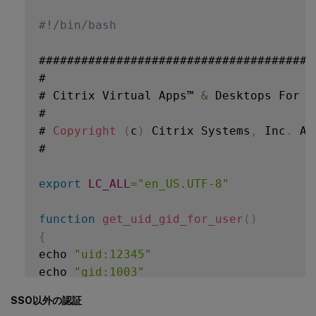
#!/bin/bash
#######################################
#

# Citrix Virtual Apps™ 
&
 Desktops For L
#

# 
Copyright
(
c
)
 Citrix Systems
,
 Inc
.
 Al
#

export
LC_ALL
=
"en_US.UTF-8"
function
get_uid_gid_for_user
(
)
{
echo 
"uid:12345"
echo 
"gid:1003"
echo 
"homedir:/home/$1"
SSO以外の認証
echo 
"shell:/bin/sh"