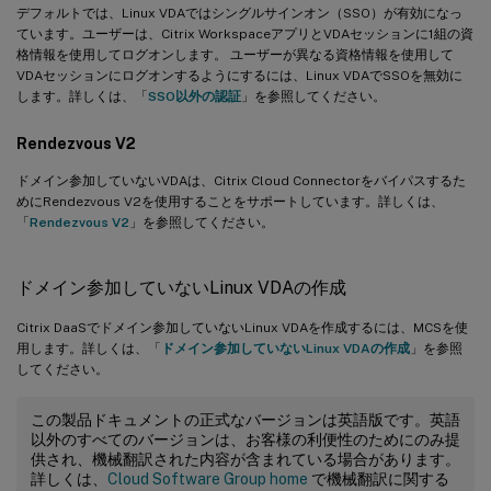
}
デフォルトでは、Linux VDAではシングルサインオン（SSO）が有効になっ
ています。ユーザーは、Citrix WorkspaceアプリとVDAセッションに1組の資
格情報を使用してログオンします。 ユーザーが異なる資格情報を使用して
get_uid_gid_for_user $1

VDAセッションにログオンするようにするには、Linux VDAでSSOを無効に
します。詳しくは、「
SSO以外の認証
」を参照してください。
Rendezvous V2
ドメイン参加していないVDAは、Citrix Cloud Connectorをバイパスするた
めにRendezvous V2を使用することをサポートしています。詳しくは、
「
Rendezvous V2
」を参照してください。
ドメイン参加していないLinux VDAの作成
Citrix DaaSでドメイン参加していないLinux VDAを作成するには、MCSを使
用します。詳しくは、「
ドメイン参加していないLinux VDAの作成
」を参照
してください。
この製品ドキュメントの正式なバージョンは英語版です。英語
以外のすべてのバージョンは、お客様の利便性のためにのみ提
供され、機械翻訳された内容が含まれている場合があります。
詳しくは、
Cloud Software Group home
で機械翻訳に関する