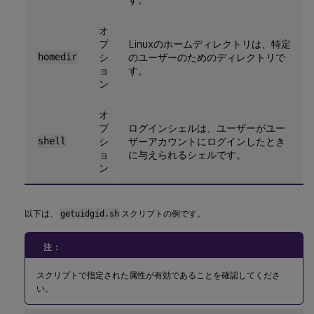
オ
プ
Linuxのホームディレクトリは、特定
homedir
シ
のユーザーのためのディレクトリで
ョ
す。
ン
オ
プ
ログインシェルは、ユーザーがユー
shell
シ
ザーアカウントにログインしたとき
ョ
に与えられるシェルです。
ン
以下は、
getuidgid.sh
スクリプトの例です。
注：
スクリプトで指定された属性が有効であることを確認してくださ
い。