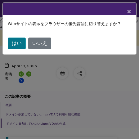
製品ドキュメン
JA
×
ト
リナックス バーチャル デリバリー エージェント
Linux Virtual Delivery
Webサイトの表示をブラウザーの優先言語に切り替えますか ?
ドメイン参加していないLinux VDA
Agent 2203 LTSR
このコンテンツは動的に機械
フィードバックを提供する
翻訳されています。
はい
いいえ
April 13, 2026
C
C
寄稿
者:
Y
この記事の概要
概要
ドメイン参加していないLinux VDAで利用可能な機能
ドメイン参加していないLinux VDAの作成