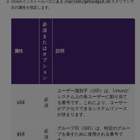
VDAのインストールパスにある
/var/xdl/getuidgid.sh
スクリプトで
次の属性を指定します。
必
須
ま
た
は
属性
説明
オ
プ
シ
ョ
ン
ユーザー識別子（UID）は、Linuxが
システム上の各ユーザーに割り当て
必
uid
る番号です。これにより、ユーザー
須
がアクセスできるシステムリソース
が決まります。
グループID（GID）は、特定のグルー
必
gid
プを表すために使用される番号で
須
す。