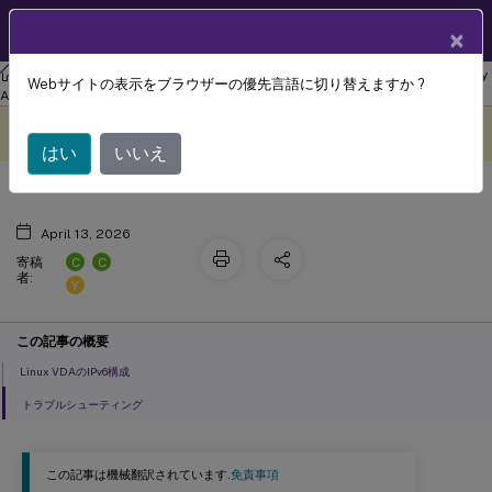
製品ドキュメン
JA
×
ト
リナックス バーチャル デリバリー エージェント
Linux Virtual Delivery
Webサイトの表示をブラウザーの優先言語に切り替えますか ?
IPv6
Agent 2206
このコンテンツは動的に機械
フィードバックを提供する
翻訳されています。
はい
いいえ
April 13, 2026
C
C
寄稿
者:
Y
この記事の概要
Linux VDAのIPv6構成
トラブルシューティング
この記事は機械翻訳されています.
免責事項