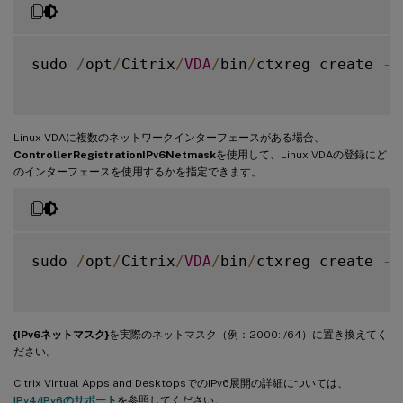
sudo 
/
opt
/
Citrix
/
VDA
/
bin
/
ctxreg create 
-
k
Linux VDAに複数のネットワークインターフェースがある場合、
ControllerRegistrationIPv6Netmask
を使用して、Linux VDAの登録にど
のインターフェースを使用するかを指定できます。
sudo 
/
opt
/
Citrix
/
VDA
/
bin
/
ctxreg create 
-
k
{IPv6ネットマスク}
を実際のネットマスク（例：2000::/64）に置き換えてく
ださい。
Citrix Virtual Apps and DesktopsでのIPv6展開の詳細については、
IPv4/IPv6のサポート
を参照してください。