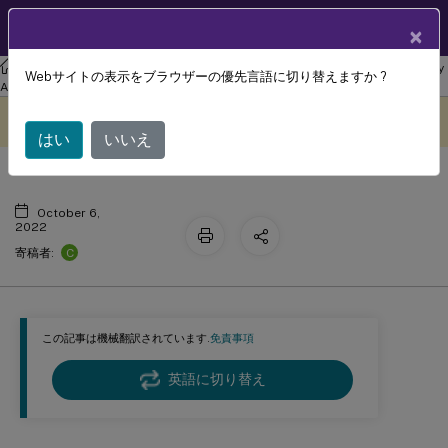
製品ドキュメン
JA
×
ト
リナックス バーチャル デリバリー エージェント
Linux Virtual Delivery
Webサイトの表示をブラウザーの優先言語に切り替えますか ?
印刷
Agent 2207
このコンテンツは動的に機械
フィードバックを提供する
翻訳されています。
はい
いいえ
October 6,
2022
C
寄稿者:
この記事は機械翻訳されています.
免責事項
英語に切り替え