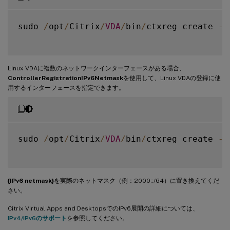
sudo 
/
opt
/
Citrix
/
VDA
/
bin
/
ctxreg create 
-
k
Linux VDAに複数のネットワークインターフェースがある場合、
ControllerRegistrationIPv6Netmask
を使用して、Linux VDAの登録に使
用するインターフェースを指定できます。
sudo 
/
opt
/
Citrix
/
VDA
/
bin
/
ctxreg create 
-
k
{IPv6 netmask}
を実際のネットマスク（例：2000::/64）に置き換えてくだ
さい。
Citrix Virtual Apps and DesktopsでのIPv6展開の詳細については、
IPv4/IPv6のサポート
を参照してください。