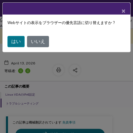
製品ドキュメン
JA
×
ト
リナックス バーチャル デリバリー エージェント
Linux Virtual Delivery
Webサイトの表示をブラウザーの優先言語に切り替えますか ?
IPv6
Agent 2210
このコンテンツは動的に機械
フィードバックを提供する
翻訳されています。
はい
いいえ
April 13, 2026
C
C
寄稿者:
この記事の概要
Linux VDAのIPv6設定
トラブルシューティング
この記事は機械翻訳されています.
免責事項