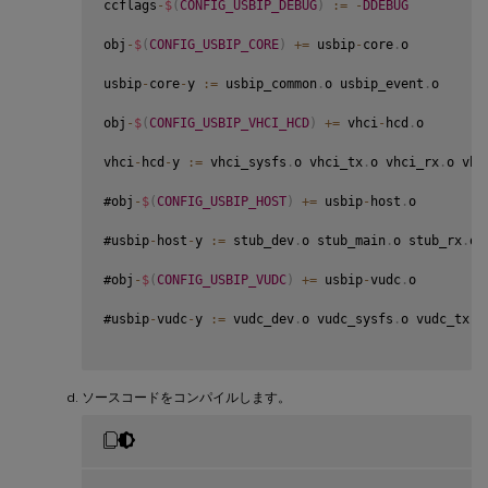
ccflags
-
$
(
CONFIG_USBIP_DEBUG
)
:
=
-
DDEBUG
obj
-
$
(
CONFIG_USBIP_CORE
)
+=
 usbip
-
core
.
o

usbip
-
core
-
y 
:
=
 usbip_common
.
o usbip_event
.
o

obj
-
$
(
CONFIG_USBIP_VHCI_HCD
)
+=
 vhci
-
hcd
.
o

vhci
-
hcd
-
y 
:
=
 vhci_sysfs
.
o vhci_tx
.
o vhci_rx
.
o vhc
#obj
-
$
(
CONFIG_USBIP_HOST
)
+=
 usbip
-
host
.
o

#usbip
-
host
-
y 
:
=
 stub_dev
.
o stub_main
.
o stub_rx
.
o 
#obj
-
$
(
CONFIG_USBIP_VUDC
)
+=
 usbip
-
vudc
.
o

#usbip
-
vudc
-
y 
:
=
 vudc_dev
.
o vudc_sysfs
.
o vudc_tx
.
o
ソースコードをコンパイルします。