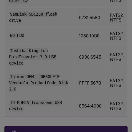
NTFS
GT101 G2
SanDisk SDCZ80 flash
FAT32,
0781:5580
NTFS
drive
FAT32,
WD HDD
1058:10B8
NTFS
Toshiba Kingston
FAT32,
DataTraveler 3.0 USB
0930:6545
NTFS
device
Taiwan OEM – OBSOLETE
FAT32,
VendorCo ProductCode Disk
FFFF:5678
NTFS
2.0
TD-RDF5A Transcend USB
FAT32,
8564:4000
NTFS
device