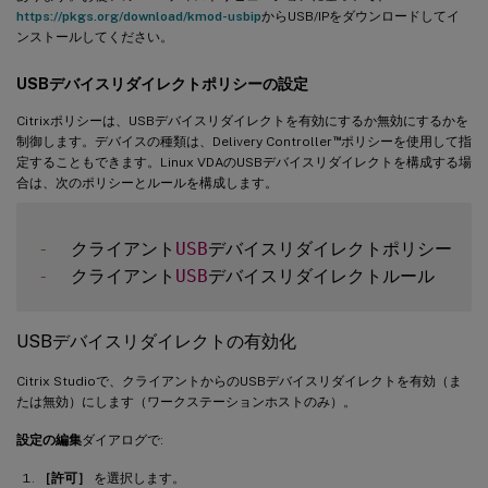
https://pkgs.org/download/kmod-usbip
からUSB/IPをダウンロードしてイ
ンストールしてください。
USBデバイスリダイレクトポリシーの設定
Citrixポリシーは、USBデバイスリダイレクトを有効にするか無効にするかを
™
制御します。デバイスの種類は、Delivery Controller
ポリシーを使用して指
定することもできます。Linux VDAのUSBデバイスリダイレクトを構成する場
合は、次のポリシーとルールを構成します。
-
  クライアント
USB
-
  クライアント
USB
USBデバイスリダイレクトの有効化
Citrix Studioで、クライアントからのUSBデバイスリダイレクトを有効（ま
たは無効）にします（ワークステーションホストのみ）。
設定の編集
ダイアログで:
［許可］
を選択します。