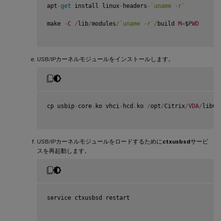
apt
-
get
 install linux
-
headers
-
`
uname -r
`
make 
-
C
/
lib
/
modules
/
`
uname -r
`
/
build 
M
=
$
PWD
USB/IPカーネルモジュールをインストールします。
cp usbip
-
core
.
ko vhci
-
hcd
.
ko 
/
opt
/
Citrix
/
VDA
/
lib64
USB/IPカーネルモジュールをロードするために
ctxusbsd
サービ
スを再起動します。
service ctxusbsd restart
