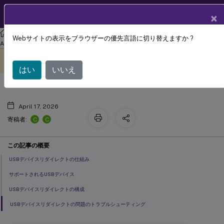
製品ドキュメン
JA
×
ト
リナックス バーチャル デリバリー エージェント
Linux Virtual Delivery
Webサイトの表示をブラウザーの優先言語に切り替えますか ?
USBデバイスリダイレクト
Agent 2303
このコンテンツは動的に機械
フィードバックを提供する
翻訳されています。
はい
いいえ
April 17, 2026
C
C
寄稿者:
この記事の概要
USBデバイスリダイレクトの仕組み
サポートされるUSBデバイス
USBデバイスリダイレクトの構成
USBデバイスリダイレクトの問題のトラブルシューティング