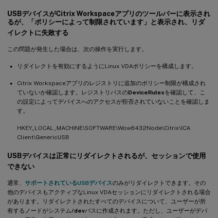
USBデバイスがCitrix Workspaceアプリのツールバーに表示され
るが、「ポリシーによって制限されています」と表示され、リダ
イレクトに失敗する
この問題が発生した場合は、次の操作を実行します。
リダイレクトを有効にするようにLinux VDAポリシーを構成します。
Citrix Workspaceアプリのレジストリに追加のポリシー制限が構成され
ていないか確認します。レジストリパスの
DeviceRules
を確認して、こ
の設定によってデバイスへのアクセスが拒否されていないことを確認しま
す。
HKEY_LOCAL_MACHINE\SOFTWARE\Wow6432Node\Citrix\ICA
Client\GenericUSB
USBデバイスは正常にリダイレクトされるが、セッションで使用
できない
通常、
サポートされているUSBデバイス
のみがリダイレクトできます。その
他のデバイスもアクティブなLinux VDAセッションにリダイレクトされる場合
があります。リダイレクトされたすべてのデバイスについて、ユーザーが所
有するノードがシステム
/dev
パスに作成されます。ただし、ユーザーがデバ