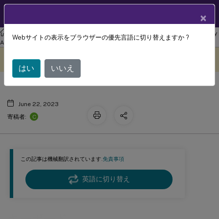
製品ドキュメン
JA
×
ト
リナックス バーチャル デリバリー エージェント
Linux Virtual Delivery
Webサイトの表示をブラウザーの優先言語に切り替えますか ?
キーボード
Agent 2303
このコンテンツは動的に機械
フィードバックを提供する
翻訳されています。
はい
いいえ
June 22, 2023
C
寄稿者:
この記事は機械翻訳されています.
免責事項
英語に切り替え
キーボード