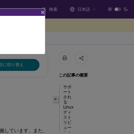
検索
日本語
×
ードバックを提供する
LTSR
語に切り替え
この記事の概要
サポ
ート
され
>
る
Linux
ディ
スト
リビ
ュー
ktops に準拠しています。また、
ショ