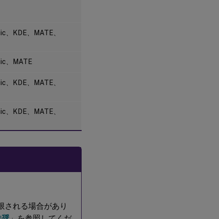
境
Active
sic、KDE、MATE、
Directory
統合パッ
ケージ
sic、MATE
Cloud
sic、KDE、MATE、
Connector
のサイズ
と拡張性
sic、KDE、MATE、
に関する
考慮事項
デ
ー
タ
ベ
ー
ス
に
制限される場合があり
関
す
推奨
」を参照してくだ