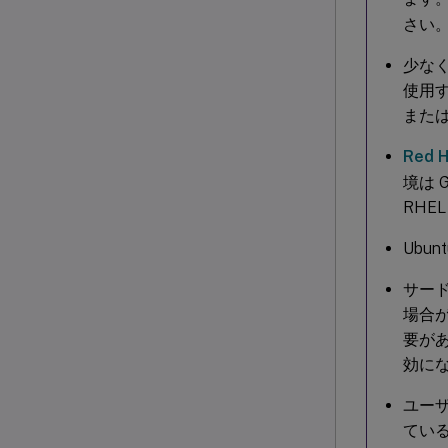
さい
少な
使用する
または
Red 
境は 
RHE
Ubun
サード
場合
要が
効に
ユー
てい