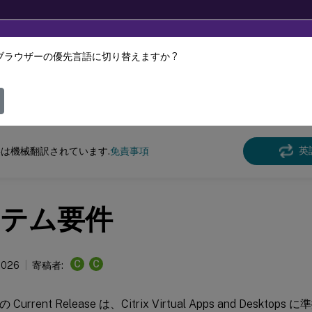
ブラウザーの優先言語に切り替えますか ?
ツは動的に機械翻訳されています。
フィ
クス バーチャル デリバリー エージェント
Linux Virtual Delivery Agent 2402 
英
は機械翻訳されています.
免責事項
テム要件
C
C
 2026
寄稿者:
A の Current Release は、Citrix Virtual Apps and Des