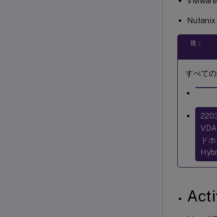
VMware 
Nutani
注：
すべての
220
VD
ドホス
Hyb
Act