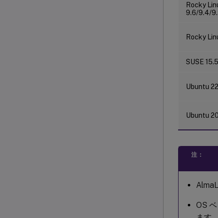
Rocky Lin
9.6/9.4/9.
Rocky Lin
SUSE 15.
Ubuntu 2
Ubuntu 2
注：
Alm
OS 
ます