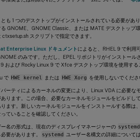
。
くとも 1 つのデスクトップがインストールされている必要があ
 GNOME、GNOME Classic、または MATE デスクトップ環境は、
 ctxsetup.sh スクリプトで指定できます。
Hat Enterprise Linux ドキュメント
によると、RHEL 9 で利
GNOME のみです。ただし、EPEL リポジトリがインストー
L 9 および Rocky Linux 9 で Xfce デスクトップ環境を使
tu で
HWE kernel
または
HWE Xorg
を使用しないでくださ
パーティによるカーネルの変更により、Linux VDA に必要
があります。この場合、必要なカーネルモジュールをビルドし
あります。新しいカーネルモジュールをインストールする際は
なっていることを確認してください。
ザー名の形式は、現在のディスプレイマネージャーの
system
る必要があります。
systemd
ユーザー名構文の詳細について