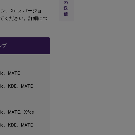
の
ト
送
ョン、Xorg バージョ
信
てください。詳細につ
サ
ポ
ー
ト
さ
ップ
れ
る
ホ
ス
ト
プ
sic、MATE
ラ
ッ
sic、KDE、MATE
ト
フ
ォ
ー
ム
sic、MATE、Xfce
と
仮
想
sic、KDE、MATE
化
環