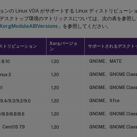
ンの Linux VDA がサポートする Linux ディストリビューシ
デスクトップ環境のマトリックスについては、次の表を参照し
XorgModuleABIVersions
」を参照してください。
Xorgバージョ
ディストリビューション
サポートされるデスクト
ン
GNOME、MATE
 8.10
1.20
GNOME、GNOME Clas
nux 2
1.20
GNOME、GNOME Clas
11
1.20
GNOME、Xfce
9.4/9.3/9.2/9.0
1.20
GNOME、GNOME Clas
/8.9/8.8/8.6
1.20
、CentOS 7.9
GNOME、GNOME Clas
1.20