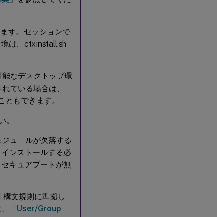
る
考
慮
事
ります。セッションで
項
ctxinstall.sh
HDX
™
用可能なデスクトップ環
3D
ルされている場合は、
Pro
用することもできます。
ハ
い。
イ
パ
ー
なモジュールが欠落する
バ
てインストールする必
イ
ザ
、セキュアブートが無
ー
GPU
d
構文規則に準拠し
は、「
User/Group