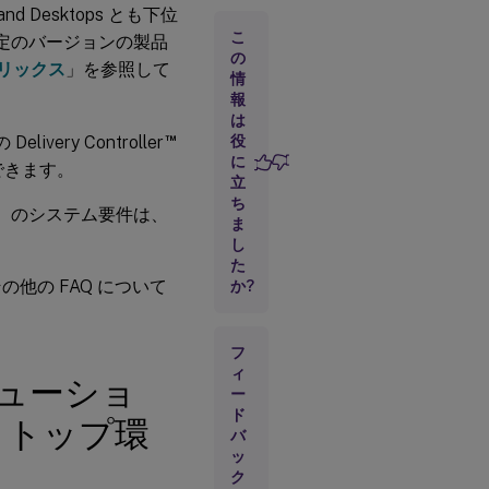
d Desktops とも下位
ン、
Xorg
こ
特定のバージョンの製品
バー
の
トリックス
」を参照して
ジョ
情
ン、
報
およ
は
びデ
™
very Controller
役
スク
に
トッ
介できます。
プ環
立
境
ち
）のシステム要件は、
ま
し
.Net
た
の要
方法やその他の FAQ について
か?
件
フ
ネ
ッ
ィ
ビューショ
ト
ー
ワ
ド
クトップ環
ー
バ
ク
ッ
ポ
ク
ー