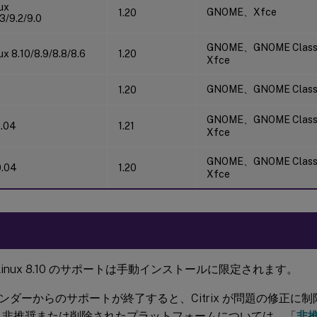
ux
GNOME、Xfce
1.20
3/9.2/9.0
GNOME、GNOME Clas
ux 8.10/8.9/8.8/8.6
1.20
Xfce
GNOME、GNOME Clas
5
1.20
GNOME、GNOME Clas
2.04
1.21
Xfce
GNOME、GNOME Clas
0.04
1.20
Xfce
aLinux 8.10 のサポートは手動インストールに限定されます。
ベンダーからのサポートが終了すると、Citrix が問題の修正に
。非推奨または削除されたプラットフォームについては、「
非