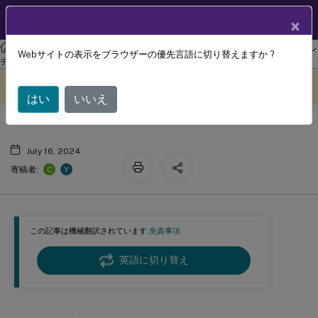
製品ドキュメン
JA
×
ト
リナックス バーチャル デリバリー エージェント
リナックス バーチャル
Webサイトの表示をブラウザーの優先言語に切り替えますか ?
ファイル
デリバリー エージェント 2511
このコンテンツは動的に機械
フィードバックを提供する
翻訳されています。
はい
いいえ
July 16, 2024
C
Y
寄稿者:
この記事は機械翻訳されています.
免責事項
英語に切り替え
ファイル