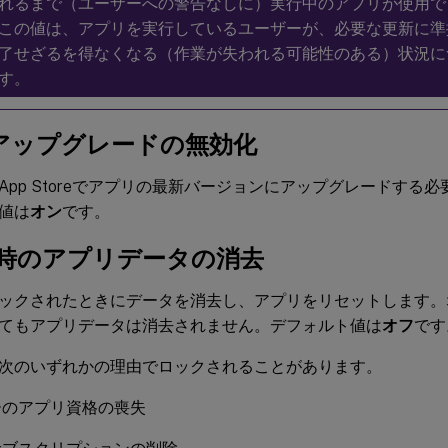
れるまで（ユーザーへの警告なしに）実行中のアプリが使用で
この値は、アプリを実行しているユーザーが、必要な更新に準
了せざるを得なくなる（作業が失われる可能性のある）状況に
す。
アップグレードの無効化
App Storeでアプリの最新バージョンにアップグレードする
値は
オン
です。
時のアプリデータの消去
ックされたときにデータを消去し、アプリをリセットします。
てもアプリデータは消去されません。デフォルト値は
オフ
です
次のいずれかの理由でロックされることがあります。
ーのアプリ資格の喪失