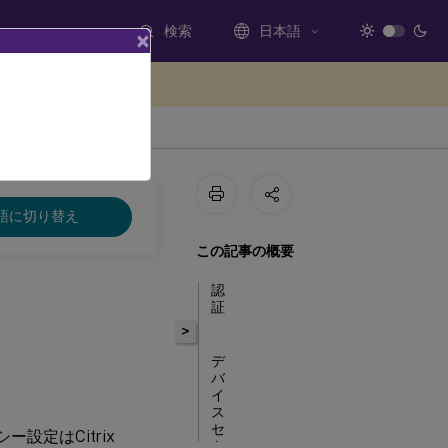
検索
日本語
×
ードバックを提供する
語に切り替え
この記事の概要
認
証
>
デ
バ
イ
ス
セ
設定はCitrix
キ