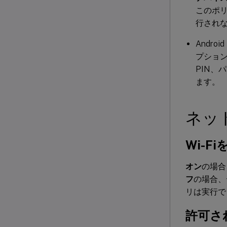
このポ
行され
Andro
プショ
PIN
ます。
ネッ
Wi-F
オン
の場合
フ
の場合、
リは実行で
許可さ