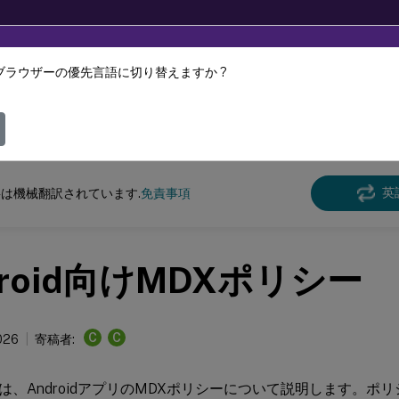
ブラウザーの優先言語に切り替えますか ?
ツは動的に機械翻訳されています。
フィ
ル生産性アプリ
管理者のタスクと注意事項
英
は機械翻訳されています.
免責事項
droid向けMDXポリシー
C
C
026
寄稿者:
、AndroidアプリのMDXポリシーについて説明します。ポリシー