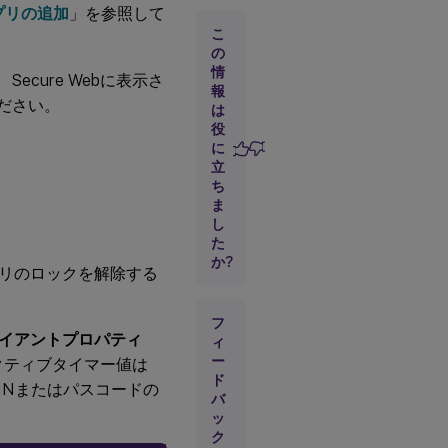
プリの追加
」を参照して
ュ
リ
こ
テ
の
ィ
情
ecure Webに表示さ
報
ださい。
は
ネ
役
ッ
に
ト
立
ワ
ち
ー
ま
ク
要
し
件
た
か?
リのロックを解除する
そ
の
フ
他
イアントプロパティ
ィ
の
ー
ア
アクティブタイマー値は
ク
ド
INまたはパスコードの
セ
バ
ス
ッ
ク