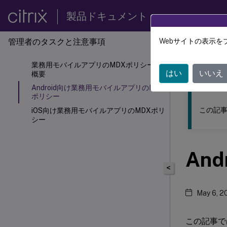
製品ドキュメント
管理者のタスクと注意事項
Webサイトの表示を
このコンテン
業務用モバイルアプリのMDXポリシーの
モバイ
はい
いいえ
概要
Android向け業務用モバイルアプリのMDX
ポリシー
この記事
iOS向け業務用モバイルアプリのMDXポリ
シー
An
<
May 6, 2
この記事では