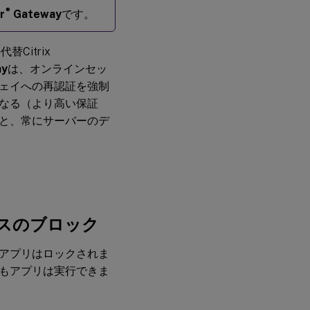
ネ
®
r
Gateway
です。
ッ
ト
ワ
ー
Citrix
ク
ay
は、オンラインセッ
ア
ェイへの再認証を強制
ク
セ
なる（より高い保証
ス
と、常にサーバーのデ
ア
プ
リ
ロ
グ
スのブロック
ア
プ
アプリはロックされま
リ
の
もアプリは実行できま
ジ
オ
フ