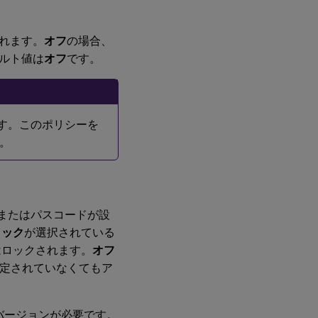
ェ
ン
ス
れます。
オフ
の場合、
ルト値は
オフ
です。
分
析
ア
います。このポリシーを
プ
リ
。
設
定
Office
Nまたはパスコードが設
365
の
ロック
が選択されている
OAuth
はロックされます。
オフ
サポー
ト
設定されていなくてもア
Slack
連携
）以降のバージョンが必要です。