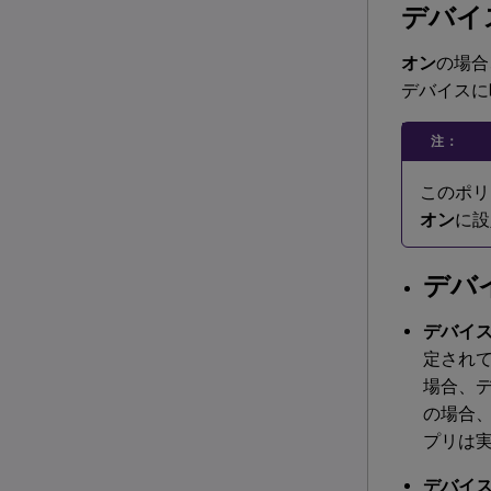
デバイ
オン
の場合
デバイスに
注：
このポリ
オン
に設
デバ
デバイス
定され
場合、
の場合
プリは
デバイス