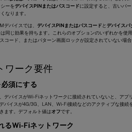
リシーを
デバイスPINまたはパスコード
に設定すると、古いバー
なくなります。
id Mデバイスでは、
デバイスPINまたはパスコード
と
デバイスパ
ンは同じ効果を持ちます。これらのオプションのいずれかを使
、パスコード、またはパターン画面ロックが設定されていない場
トワーク要件
iを必須にする
、デバイスがWi-Fiネットワークに接続されていないと、アプ
デバイスが4G/3G、LAN、Wi-Fi接続などのアクティブな接
きます。デフォルト値は
オフ
です。
れるWi-Fiネットワーク