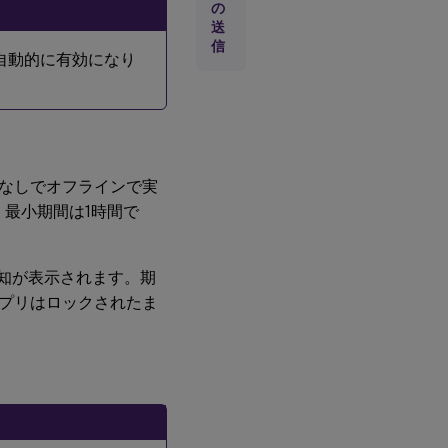
の
暗
送
号
信
化
ーは自動的に有効になり
ア
プ
リ
の
操
なしでオフラインで実
作
。最小期間は1時間で
ア
プ
通知が表示されます。期
リ
の
プリはロックされたま
制
限
ア
プ
リ
の