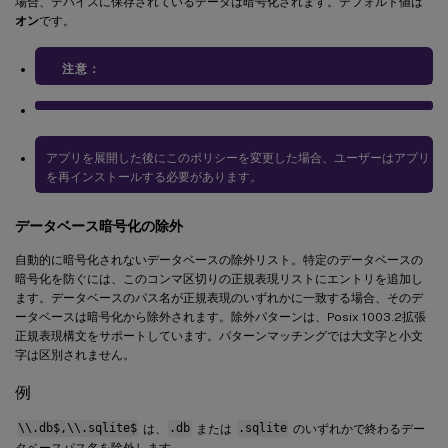
場合、デバイスに保存されているデータは暗号化されます。デフォルト値は
オン
です。
注意：
アプリを展開した後にこのポリシーを変更した場合、ユーザーはアプリ
を再インストールする必要があります。
データベース暗号化の除外
自動的に暗号化されないデータベースの除外リスト。特定のデータベースの
暗号化を防ぐには、このコンマ区切りの正規表現リストにエントリを追加し
ます。データベースのパス名が正規表現のいずれかに一致する場合、そのデ
ータベースは暗号化から除外されます。除外パターンは、Posix 1003.2拡張
正規表現構文をサポートしています。パターンマッチングでは大文字と小文
字は区別されません。
例
\\.db$,\\.sqlite$
は、
.db
または
.sqlite
のいずれかで終わるデー
タベースパス名を除外します。