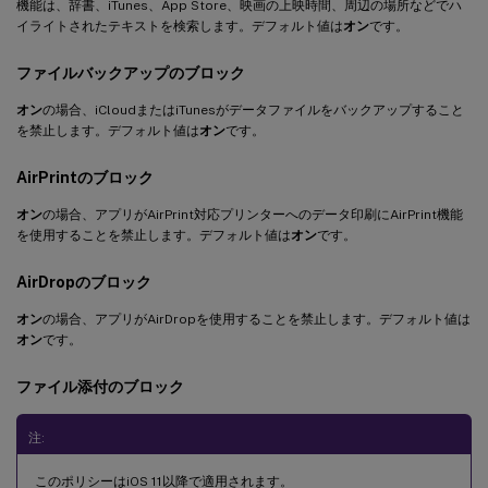
機能は、辞書、iTunes、App Store、映画の上映時間、周辺の場所などでハ
イライトされたテキストを検索します。デフォルト値は
オン
です。
ファイルバックアップのブロック
オン
の場合、iCloudまたはiTunesがデータファイルをバックアップすること
を禁止します。デフォルト値は
オン
です。
AirPrintのブロック
オン
の場合、アプリがAirPrint対応プリンターへのデータ印刷にAirPrint機能
を使用することを禁止します。デフォルト値は
オン
です。
AirDropのブロック
オン
の場合、アプリがAirDropを使用することを禁止します。デフォルト値は
オン
です。
ファイル添付のブロック
注:
このポリシーはiOS 11以降で適用されます。