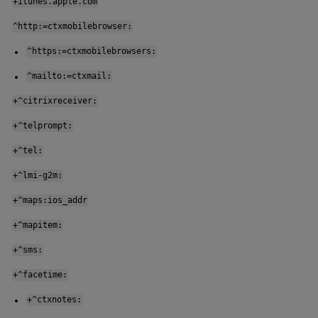
+itunes.apple.com
^http:=ctxmobilebrowser:
^https:=ctxmobilebrowsers:
^mailto:=ctxmail:
+^citrixreceiver:
+^telprompt:
+^tel:
+^lmi-g2m:
+^maps:ios_addr
+^mapitem:
+^sms:
+^facetime:
+^ctxnotes: