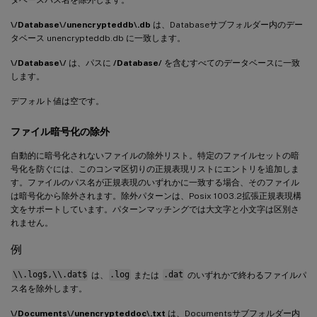
\/Database\/unencrypteddb\.db
は、Databaseサブフォルダー内のデー
タベース unencrypteddb.db に一致します。
\/Database\/
は、パスに
/Database/
を含むすべてのデータベースに一致
します。
デフォルト値は空です。
ファイル暗号化の除外
自動的に暗号化されないファイルの除外リスト。特定のファイルセットの暗
号化を防ぐには、このコンマ区切りの正規表現リストにエントリを追加しま
す。ファイルのパス名が正規表現のいずれかに一致する場合、そのファイル
は暗号化から除外されます。除外パターンは、Posix 1003.2拡張正規表現構
文をサポートしています。パターンマッチングでは大文字と小文字は区別さ
れません。
例
\\.log$,\\.dat$
は、
.log
または
.dat
のいずれかで終わるファイルパ
ス名を除外します。
\/Documents\/unencrypteddoc\.txt
は、Documentsサブフォルダー内