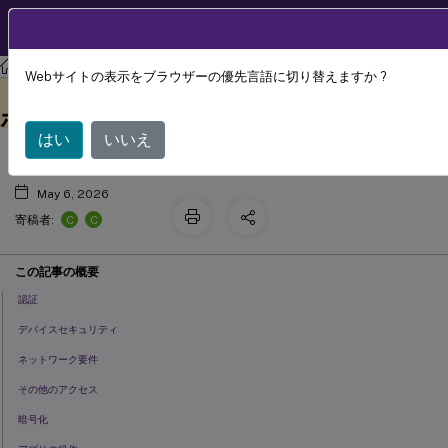
製品ドキュメン
JA
ト
モバイル生産性アプリ
管理者のタスクと注意事項
Webサイトの表示をブラウザーの優先言語に切り替えますか ?
iOS向けモバイル生産性アプリのMDX
このコンテンツは動的に機械
フィードバックを提供する
翻訳されています。
ポリシー
はい
いいえ
May 6, 2026
C
C
寄稿者:
この記事の概要
認証
デバイスセキュリティ
ネットワーク要件
その他のアクセス
暗号化