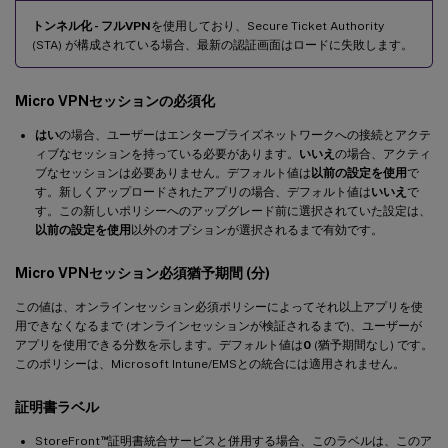
トンネル化 - フルVPN
を使用しており、Secure Ticket Authority
(STA) が構成されている場合、最新の認証画面はロードに失敗します。
Micro VPNセッションの必須化
はい
の場合、ユーザーはエンタープライズネットワークへの接続とアクテ
ィブなセッションを持っている必要があります。
いいえ
の場合、アクティ
ブなセッションは必要ありません。デフォルト値は
以前の設定を使用
で
す。新しくアップロードされたアプリの場合、デフォルト値は
いいえ
で
す。この新しいポリシーへのアップグレード前に選択されていた設定は、
以前の設定を使用
以外のオプションが選択されるまで有効です。
Micro VPNセッション必須猶予期間 (分)
この値は、オンラインセッション必須ポリシーによってそれ以上アプリを使
用できなくなるまで (オンラインセッションが検証されるまで)、ユーザーが
アプリを使用できる分数を示します。デフォルト値は
0
(猶予期間なし) です。
このポリシーは、Microsoft Intune/EMSとの統合には適用されません。
証明書ラベル
™
StoreFront
証明書統合サービスと併用する場合、このラベルは、このア