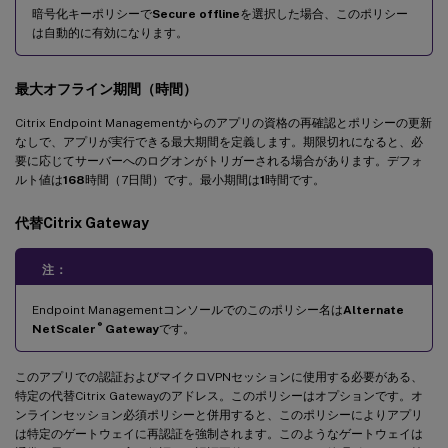
暗号化キーポリシーで
Secure offline
を選択した場合、このポリシー
は自動的に有効になります。
最大オフライン期間（時間）
Citrix Endpoint Managementからのアプリの資格の再確認とポリシーの更新
なしで、アプリが実行できる最大期間を定義します。期限切れになると、必
要に応じてサーバーへのログオンがトリガーされる場合があります。デフォ
ルト値は
168
時間（7日間）です。最小期間は
1
時間です。
代替Citrix Gateway
注：
Endpoint Managementコンソールでのこのポリシー名は
Alternate
®
NetScaler
Gateway
です。
このアプリでの認証およびマイクロVPNセッションに使用する必要がある、
特定の代替Citrix Gatewayのアドレス。このポリシーはオプションです。オ
ンラインセッション必須ポリシーと併用すると、このポリシーによりアプリ
は特定のゲートウェイに再認証を強制されます。このようなゲートウェイは