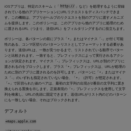
iOSアプリは、特定のスキーム（「
http://
」など）を処理するように登録
されている他のアプリケーションにURLリクエストをディスパッチできま
す。この機能は、アプリがヘルプのリクエストを別のアプリに渡すメカニズ
ムを提供します。このポリシーは、このアプリから他のアプリに処理のため
に渡されるURL（つまり、送信URL）をフィルタリングするのに役立ちます。
ポリシーは、各パターンの前にプラス「+」またはマイナス「-」が付く可能
性のある、コンマ区切りのパターンリストとしてフォーマットする必要があ
ります。送信URLは、一致が見つかるまで、リストされている順序でパター
ンと比較されます。一致すると、プレフィックスによって実行されるアクシ
ョンが決定されます。マイナス「-」プレフィックスは、URLが別のアプリに
渡されるのをブロックします。プラス「+」プレフィックスは、URLが処理の
ために別のアプリに渡されるのを許可します。パターンに「+」またはマイナ
ス「-」のいずれも指定されていない場合、「+」（許可）が想定されます。
「=」で区切られた値のペアは、最初の文字列の出現が2番目の文字列に置き
換えられる置換を示します。正規表現の「^」プレフィックスを使用して文字
列を検索し、URLの先頭に固定できます。送信URLがリスト内のどのパターン
にも一致しない場合、それはブロックされます。
デフォルト
+maps.apple.com