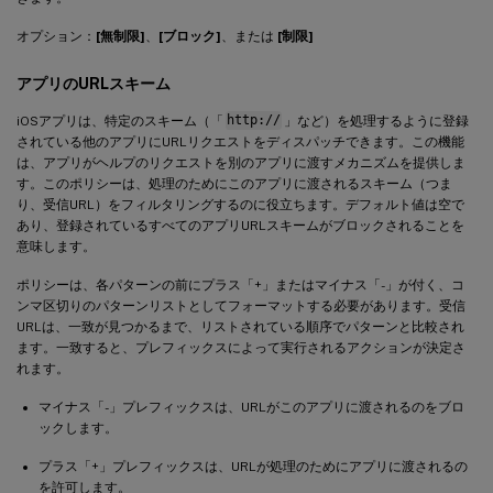
オプション：
[無制限]
、
[ブロック]
、または
[制限]
アプリのURLスキーム
iOSアプリは、特定のスキーム（「
http://
」など）を処理するように登録
されている他のアプリにURLリクエストをディスパッチできます。この機能
は、アプリがヘルプのリクエストを別のアプリに渡すメカニズムを提供しま
す。このポリシーは、処理のためにこのアプリに渡されるスキーム（つま
り、受信URL）をフィルタリングするのに役立ちます。デフォルト値は空で
あり、登録されているすべてのアプリURLスキームがブロックされることを
意味します。
ポリシーは、各パターンの前にプラス「+」またはマイナス「-」が付く、コ
ンマ区切りのパターンリストとしてフォーマットする必要があります。受信
URLは、一致が見つかるまで、リストされている順序でパターンと比較され
ます。一致すると、プレフィックスによって実行されるアクションが決定さ
れます。
マイナス「-」プレフィックスは、URLがこのアプリに渡されるのをブロ
ックします。
プラス「+」プレフィックスは、URLが処理のためにアプリに渡されるの
を許可します。