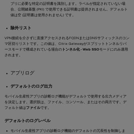
プリに必要な特定の証明書を識別します。ラベルが指定されていない場
合、公開鍵基盤 (PKI) で使用できる証明書は提供されません。デフォルト
値は空 (証明書は使用されません) です。
除外リスト
VPN接続を介さずに直接アクセスされるFQDNまたはDNSサフィックスのコン
マ区切りリストです。この値は、Citrix Gatewayがスプリットトンネルリバ
ースモードで構成されている場合の
トンネル化 - Web SSO
モードにのみ適用
されます。
アプリログ
デフォルトのログ出力
モバイル生産性アプリの診断ログ機能がデフォルトで使用する出力メディア
を決定します。選択肢は、ファイル、コンソール、またはその両方です。デ
フォルト値は
ファイル
です。
デフォルトのログレベル
モバイル生産性アプリの診断ログ機能のデフォルトの冗長性を制御しま