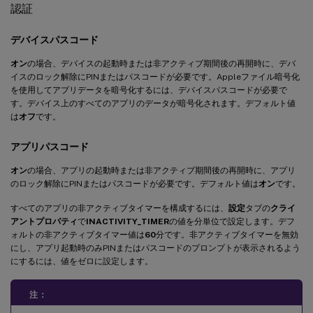
認証
デバイスパスコード
オン
の場合、デバイスの起動時または非アクティブ期間後の再開時に、デバ
イスのロック解除にPINまたはパスコードが必要です。Appleファイル暗号化
を使用してアプリデータを暗号化するには、デバイスパスコードが必要で
す。デバイス上のすべてのアプリのデータが暗号化されます。デフォルト値
は
オフ
です。
アプリパスコード
オン
の場合、アプリの起動時または非アクティブ期間後の再開時に、アプリ
のロック解除にPINまたはパスコードが必要です。デフォルト値は
オン
です。
すべてのアプリの非アクティブタイマーを構成するには、
設定
タブの
クライ
アントプロパティ
で
INACTIVITY_TIMER
の値を分単位で設定します。デフ
ォルトの非アクティブタイマー値は
60
分です。非アクティブタイマーを無効
にし、アプリ起動時のみPINまたはパスコードのプロンプトが表示されるよう
にするには、値をゼロに設定します。
注：