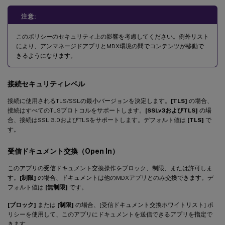
注意:
このポリシーのセキュリティ上の影響を考慮してください。例外リスト
により、アンマネージドアプリとMDX環境の間でコンテンツが移動で
きるようになります。
接続セキュリティレベル
接続に使用されるTLS/SSLの最小バージョンを決定します。
[TLS]
の場合、
接続はすべてのTLSプロトコルをサポートします。
[SSLv3およびTLS]
の場
合、接続はSSL 3.0およびTLSをサポートします。デフォルト値は
[TLS]
で
す。
受信ドキュメント交換（Open In）
このアプリの受信ドキュメント交換操作をブロック、制限、または許可しま
す。
[制限]
の場合、ドキュメントは他のMDXアプリとのみ交換できます。デ
フォルト値は
[無制限]
です。
[ブロック]
または
[制限]
の場合、[受信ドキュメント交換ホワイトリスト] ポ
リシーを使用して、このアプリにドキュメントを送信できるアプリを指定で
きます。