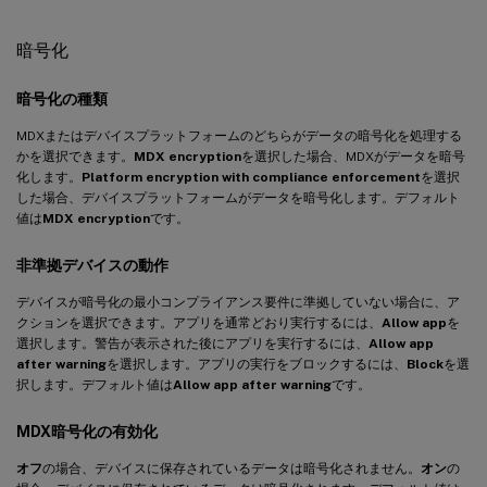
暗号化
暗号化の種類
MDXまたはデバイスプラットフォームのどちらがデータの暗号化を処理する
かを選択できます。
MDX encryption
を選択した場合、MDXがデータを暗号
化します。
Platform encryption with compliance enforcement
を選択
した場合、デバイスプラットフォームがデータを暗号化します。デフォルト
値は
MDX encryption
です。
非準拠デバイスの動作
デバイスが暗号化の最小コンプライアンス要件に準拠していない場合に、ア
クションを選択できます。アプリを通常どおり実行するには、
Allow app
を
選択します。警告が表示された後にアプリを実行するには、
Allow app
after warning
を選択します。アプリの実行をブロックするには、
Block
を選
択します。デフォルト値は
Allow app after warning
です。
MDX暗号化の有効化
オフ
の場合、デバイスに保存されているデータは暗号化されません。
オン
の