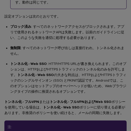
す。動作は同じです。
設定オプションは次のとおりです。
ブロック済み
: すべてのネットワークアクセスがブロックされます。アプ
リで使用されるネットワークAPIは失敗します。以前のガイドラインに従
い、このような失敗を適切に処理する必要があります。
無制限
: すべてのネットワーク呼び出しは直接行われ、トンネル化されま
せん。
トンネル化 - Web SSO
: HTTP/HTTPS URLが書き換えられます。このオプ
ションは、HTTPおよびHTTPSトラフィックのトンネル化のみを許可しま
す。
トンネル化 - Web SSO
の大きな利点は、HTTPおよびHTTPSトラフィ
ックのシングルサインオン (SSO) とPKINIT認証です。Androidでは、こ
のオプションはセットアップのオーバーヘッドが低いため、Webブラウジ
ングタイプの操作に推奨されるオプションです。
トンネル化 - フルVPN
または
トンネル化 - フルVPNおよびWeb SSO
ポリシー
を使用している場合は、
トンネル化 - Web SSO
ポリシーに切り替える必要が
あります。非推奨のポリシーを使い続けると、メールの同期に失敗します。
注: