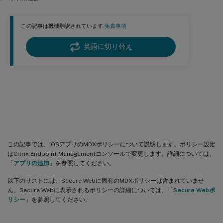
アプリの操作
アプリの操作（送信URL）
この記事は機械翻訳されています.
免責事項
アプリの制限
アプリのネットワークアクセス
英語に切り替え
アプリログ
アプリのジオフェンス
iOS向けモバイル生産性アプリのMDX
分析
レポート
ポリシー
アプリの操作
アプリ設定
この記事では、iOSアプリのMDXポリシーについて説明します。ポリシー設定
Office 365のOAuthサポート
はCitrix Endpoint Managementコンソールで変更します。詳細については、
「
アプリの追加
」を参照してください。
メールリダイレクト
Slack連携
以下のリストには、Secure Webに固有のMDXポリシーは含まれていませ
ん。Secure Webに表示されるポリシーの詳細については、「
Secure Webポ
リシー
」を参照してください。