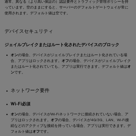
通常、異なる（より高い保証の）認証要件とトラフィック管理ポリシーを持
っています。空のままにすると、サーバーのデフォルトゲートウェイが常に
使用されます。デフォルト値は空です。
デバイスセキュリティ
ジェイルブレイクまたはルート化されたデバイスのブロック
オン
の場合、デバイスがジェイルブレイクまたはルート化されている場
合、アプリはロックされます。
オフ
の場合、デバイスがジェイルブレイク
またはルート化されていても、アプリは実行できます。デフォルト値は
オ
ン
です。
ネットワーク要件
Wi-Fi必須
オン
の場合、デバイスがWi-Fiネットワークに接続されていない場合、ア
プリはロックされます。
オフ
の場合、デバイスが4G/3G、LAN、Wi-Fi接
続などのアクティブな接続を持っている場合、アプリは実行できます。デ
フォルト値は
オフ
です。