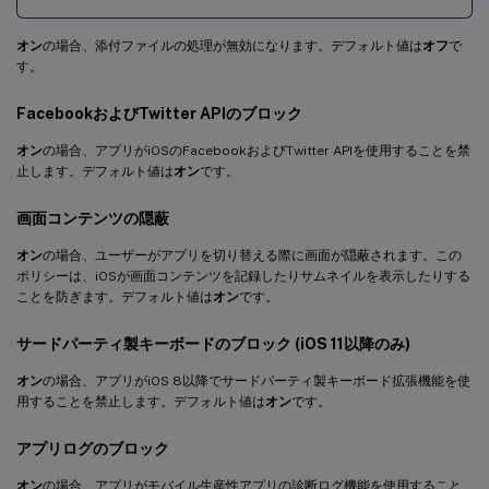
オン
の場合、添付ファイルの処理が無効になります。デフォルト値は
オフ
で
す。
FacebookおよびTwitter APIのブロック
オン
の場合、アプリがiOSのFacebookおよびTwitter APIを使用することを禁
止します。デフォルト値は
オン
です。
画面コンテンツの隠蔽
オン
の場合、ユーザーがアプリを切り替える際に画面が隠蔽されます。この
ポリシーは、iOSが画面コンテンツを記録したりサムネイルを表示したりする
ことを防ぎます。デフォルト値は
オン
です。
サードパーティ製キーボードのブロック (iOS 11以降のみ)
オン
の場合、アプリがiOS 8以降でサードパーティ製キーボード拡張機能を使
用することを禁止します。デフォルト値は
オン
です。
アプリログのブロック
オン
の場合、アプリがモバイル生産性アプリの診断ログ機能を使用すること