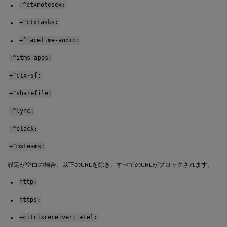
+^ctxnotesex:
+^ctxtasks:
+^facetime-audio:
+^itms-apps:
+^ctx-sf:
+^sharefile:
+^lync:
+^slack:
+^msteams:
設定が空白の場合、以下のURLを除き、すべてのURLがブロックされます。
http:
https:
+citrixreceiver: +tel: