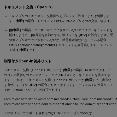
ドキュメント交換（Open In）
このアプリのドキュメント交換操作をブロック、許可、または制限しま
す。
[制限]
の場合、ドキュメントは他のMDXアプリとのみ交換できます。
[無制限]
の場合、ユーザーがラップされていないアプリでドキュメントを
開けるように、[暗号化を有効にする] ポリシーを
[オン]
に設定します。受
信側アプリがラップされていないか、暗号化が無効になっている場合、
Citrix Endpoint Managementはドキュメントを復号化します。 デフォル
ト値は
[制限]
です。
制限付きOpen-In例外リスト
ドキュメント交換（Open In）ポリシーが
[制限]
の場合、MDXアプリは、こ
のコンマ区切りのアンマネージドアプリIDリストとドキュメントを共有でき
ます。これは、ドキュメント交換（Open In）ポリシーが
[制限]
で、[暗号化
を有効にする] が
[オン]
の場合でも当てはまります。デフォルトの例外リスト
では、Office 365アプリが許可されます。
com.microsoft.Office.Word,com.microsoft.Office.Excel,com.microsoft.Of
com.microsoft.onenote,com.microsoft.onenoteiPad,com.microsoft.Offic
このポリシーでサポートされるのはOffice 365アプリのみです。