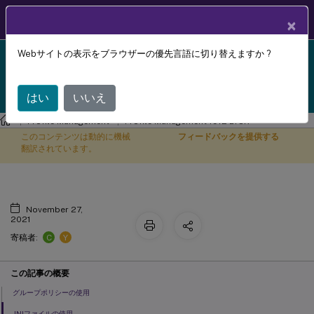
製品ドキュメン
JA
×
ト
Webサイトの表示をブラウザーの優先言語に切り替えますか ?
Profile Management 1912 LTSR reached end-of-life
オフラインプロファイルの構成
X
on 18-Dec-2024. It is recommended that you upgrade
to a newer version of Profile Management.
はい
いいえ
Profile Management
Profile Management 1912 LTSR
このコンテンツは動的に機械
フィードバックを提供する
翻訳されています。
November 27,
2021
C
Y
寄稿者:
この記事の概要
グループポリシーの使用
INIファイルの使用