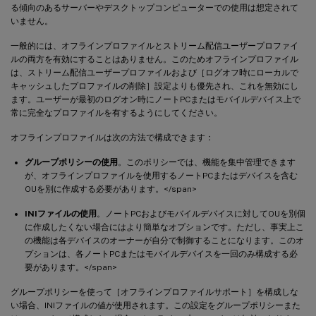
る傾向のあるサーバーやデスクトップコンピューターでの使用は想定されて
いません。
一般的には、オフラインプロファイルとストリーム配信ユーザープロファイ
ルの両方を有効にすることはありません。このためオフラインプロファイル
は、ストリーム配信ユーザープロファイルおよび［ログオフ時にローカルで
キャッシュしたプロファイルの削除］設定よりも優先され、これを無効にし
ます。ユーザーが最初のログオン時にノートPCまたはモバイルデバイス上で
常に完全なプロファイルを有するようにしてください。
オフラインプロファイルは次の方法で構成できます：
グループポリシーの使用
。このポリシーでは、機能を集中管理できます
が、オフラインプロファイルを使用するノートPCまたはデバイスを含む
OUを別に作成する必要があります。</span>
INIファイルの使用
。ノートPCおよびモバイルデバイスに対してOUを別個
に作成したくない場合にはより簡単なオプションです。ただし、事実上こ
の機能は各デバイスのオーナーが自分で制御することになります。このオ
プションは、各ノートPCまたはモバイルデバイスを一回のみ構成する必
要があります。</span>
グループポリシーを使って［オフラインプロファイルサポート］を構成しな
い場合、INIファイルの値が使用されます。この設定をグループポリシーまた