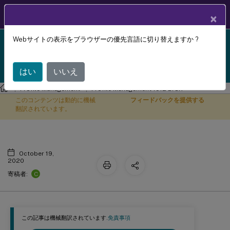
製品ドキュメン
JA
×
ト
Webサイトの表示をブラウザーの優先言語に切り替えますか ?
Profile Management 1912 LTSR reached end-of-life
ダウンロードに含まれるファイル
X
on 18-Dec-2024. It is recommended that you upgrade
to a newer version of Profile Management.
はい
いいえ
Profile Management
Profile Management 1912 LTSR
このコンテンツは動的に機械
フィードバックを提供する
翻訳されています。
October 19,
2020
C
寄稿者:
この記事は機械翻訳されています.
免責事項