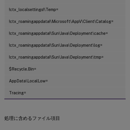
!ctx_localsettings!\Temp=
!ctx_roamingappdata!\Microsoft\AppV\Client\Catalog=
!ctx_roamingappdata!\Sun\Java\Deployment\cache=
!ctx_roamingappdata!\Sun\Java\Deployment\log=
!ctx_roamingappdata!\Sun\Java\Deployment\tmp=
$Recycle.Bin=
AppData\LocalLow=
Tracing=
処理に含めるファイル項目