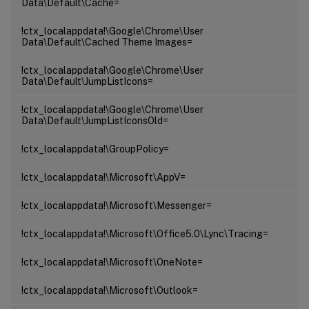
Data\Default\Cache=
!ctx_localappdata!\Google\Chrome\User
Data\Default\Cached Theme Images=
!ctx_localappdata!\Google\Chrome\User
Data\Default\JumpListIcons=
!ctx_localappdata!\Google\Chrome\User
Data\Default\JumpListIconsOld=
!ctx_localappdata!\GroupPolicy=
!ctx_localappdata!\Microsoft\AppV=
!ctx_localappdata!\Microsoft\Messenger=
!ctx_localappdata!\Microsoft\Office5.0\Lync\Tracing=
!ctx_localappdata!\Microsoft\OneNote=
!ctx_localappdata!\Microsoft\Outlook=