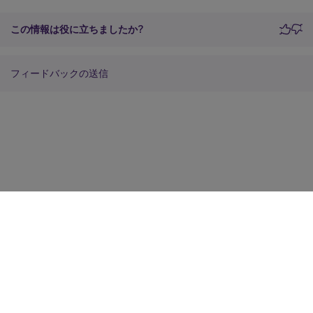
この情報は役に立ちましたか?
フィードバックの送信
サイトに関するフィードバック
プライバシーに関する選択肢
プライバシーと法令
Cookieの設定
docs.cloud.com
© 1999-
2026
Cloud Software Group, Inc. All rights reserved.