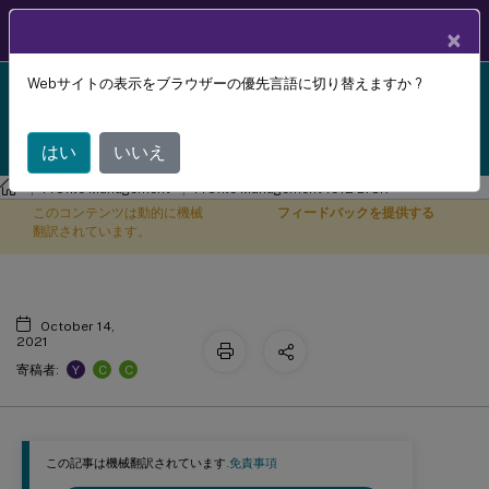
製品ドキュメン
JA
×
ト
Webサイトの表示をブラウザーの優先言語に切り替えますか ?
Profile Management 1912 LTSR reached end-of-life
ポリシー
X
on 18-Dec-2024. It is recommended that you upgrade
to a newer version of Profile Management.
はい
いいえ
Profile Management
Profile Management 1912 LTSR
このコンテンツは動的に機械
フィードバックを提供する
翻訳されています。
October 14,
2021
Y
C
C
寄稿者:
この記事は機械翻訳されています.
免責事項