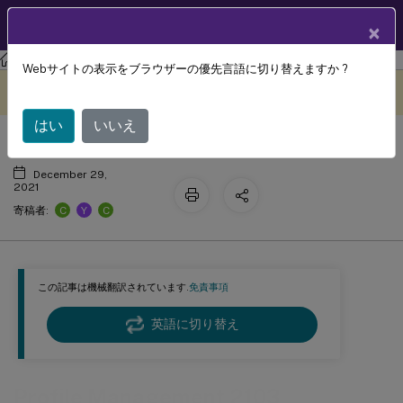
製品ドキュメン
JA
×
ト
Profile Management
Profile Management 2103
Webサイトの表示をブラウザーの優先言語に切り替えますか ?
Profile Management 2103
このコンテンツは動的に機械
フィードバックを提供する
翻訳されています。
はい
いいえ
December 29,
2021
C
Y
C
寄稿者:
この記事は機械翻訳されています.
免責事項
英語に切り替え
Profile Management 2103