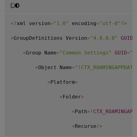
<
?
xml version
=
"1.0"
 encoding
=
"utf-8"
?
>
<
GroupDefinitions Version
=
"4.0.0.0"
GUID
=
<
Group Name
=
"Common Settings"
GUID
=
"3
<
Object Name
=
"!CTX_ROAMINGAPPDATA
<
Platform
>
<
Folder
>
<
Path
>
!
CTX_ROAMINGAPP
<
Recurse
/
>