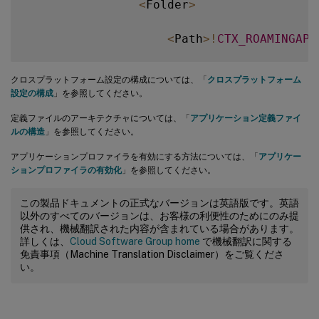
<
Folder
>
<
Path
>
!
CTX_ROAMINGAPP
<
Recurse
/
>
クロスプラットフォーム設定の構成については、「
クロスプラットフォーム
設定の構成
」を参照してください。
<
/
Folder
>
定義ファイルのアーキテクチャについては、「
アプリケーション定義ファイ
ルの構造
」を参照してください。
<
/
Platform
>
アプリケーションプロファイラを有効にする方法については、「
アプリケー
ションプロファイラの有効化
」を参照してください。
<
Platform OSVersionNumber
=
"10
この製品ドキュメントの正式なバージョンは英語版です。英語
<
Folder
>
以外のすべてのバージョンは、お客様の利便性のためにのみ提
供され、機械翻訳された内容が含まれている場合があります。
詳しくは、
Cloud Software Group home
で機械翻訳に関する
<
Path
>
!
CTX_ROAMINGAPP
免責事項（Machine Translation Disclaimer）をご覧くださ
い。
<
Recurse
/
>
<
/
Folder
>