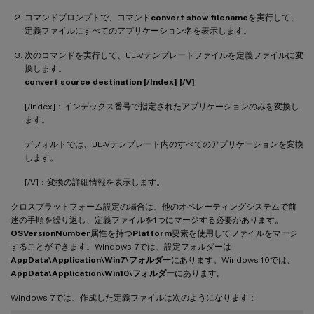
コマンドプロンプトで、コマンド
convert show filename
を実行して、
定義ファイルにすべてのアプリケーション名を表示します。
次のコマンドを実行して、UE-Vテンプレートファイルを定義ファイルに変
換します。
convert source destination [/Index] [/V]
[/Index]：インデックス番号で指定されたアプリケーションのみを変換し
ます。
デフォルトでは、UE-Vテンプレート内のすべてのアプリケーションを変換
します。
[/V]：変換の詳細情報を表示します。
クロスプラットフォーム設定の場合は、他のオペレーティングシステムで前
述の手順を繰り返し、定義ファイルを1つにマージする必要があります。
OSVersionNumber
属性を持つ
Platform
要素を使用してファイルをマージ
することができます。Windows 7では、設定フォルダーは
AppData\Application\Win7\フォルダー
にあります。Windows 10では、
AppData\Application\Win10\フォルダー
にあります。
Windows 7では、作成した定義ファイルは次のようになります：