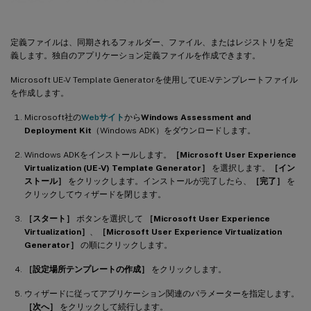
定義ファイルは、同期されるフォルダー、ファイル、またはレジストリを定
義します。独自のアプリケーション定義ファイルを作成できます。
Microsoft UE-V Template Generatorを使用してUE-Vテンプレートファイル
を作成します。
Microsoft社の
Webサイト
から
Windows Assessment and
Deployment Kit
（Windows ADK）をダウンロードします。
Windows ADKをインストールします。
［Microsoft User Experience
Virtualization (UE-V) Template Generator］
を選択します。
［イン
ストール］
をクリックします。インストールが完了したら、
［完了］
を
クリックしてウィザードを閉じます。
［スタート］
ボタンを選択して
［Microsoft User Experience
Virtualization］
、
［Microsoft User Experience Virtualization
Generator］
の順にクリックします。
［設定場所テンプレートの作成］
をクリックします。
ウィザードに従ってアプリケーション関連のパラメーターを指定します。
［次へ］
をクリックして続行します。