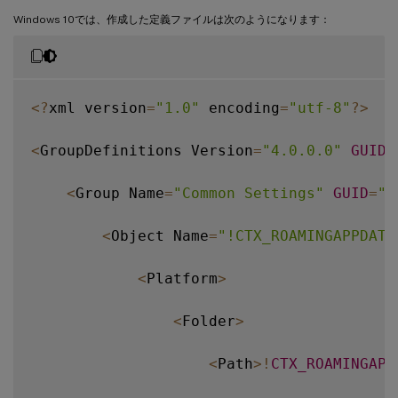
<
/
Folder
>
Windows 10では、作成した定義ファイルは次のようになります：
<
/
Platform
>
<
/
Object
>
<
?
xml version
=
"1.0"
 encoding
=
"utf-8"
?
>
<
/
Group
>
<
GroupDefinitions Version
=
"4.0.0.0"
GUID
=
<
/
GroupDefinitions
>
<
Group Name
=
"Common Settings"
GUID
=
"3
<
Object Name
=
"!CTX_ROAMINGAPPDATA
<
Platform
>
<
Folder
>
<
Path
>
!
CTX_ROAMINGAPP