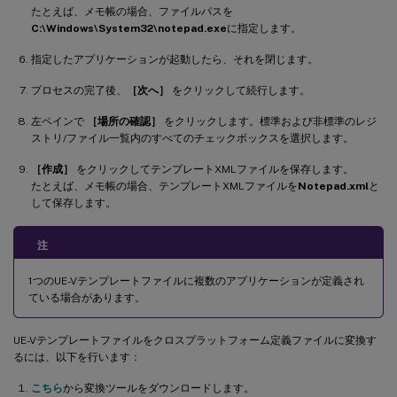
たとえば、メモ帳の場合、ファイルパスを
C:\Windows\System32\notepad.exe
に指定します。
指定したアプリケーションが起動したら、それを閉じます。
プロセスの完了後、
［次へ］
をクリックして続行します。
左ペインで
［場所の確認］
をクリックします。標準および非標準のレジ
ストリ/ファイル一覧内のすべてのチェックボックスを選択します。
［作成］
をクリックしてテンプレートXMLファイルを保存します。
たとえば、メモ帳の場合、テンプレートXMLファイルを
Notepad.xml
と
して保存します。
注
1つのUE-Vテンプレートファイルに複数のアプリケーションが定義され
ている場合があります。
UE-Vテンプレートファイルをクロスプラットフォーム定義ファイルに変換す
るには、以下を行います：
こちら
から変換ツールをダウンロードします。