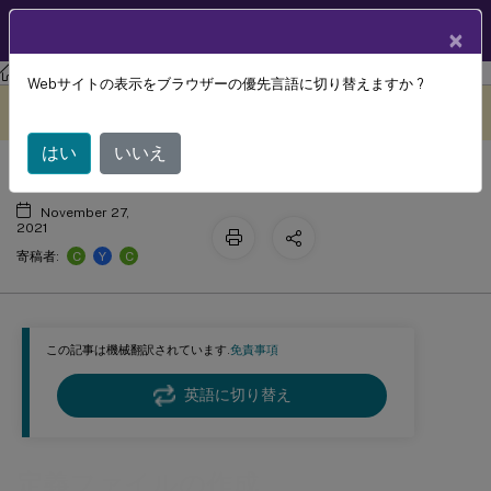
製品ドキュメン
JA
×
ト
Profile Management
Profile Management 2103
Webサイトの表示をブラウザーの優先言語に切り替えますか ?
定義ファイルの作成
このコンテンツは動的に機械
フィードバックを提供する
翻訳されています。
はい
いいえ
November 27,
2021
C
Y
C
寄稿者:
この記事は機械翻訳されています.
免責事項
英語に切り替え
定義ファイルの作成