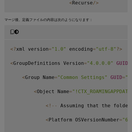
<
Recurse
/
>
<
/
Folder
>
マージ後、定義ファイルの内容は次のようになります：
<
/
Platform
>
<
/
Object
>
<
?
xml version
=
"1.0"
 encoding
=
"utf-8"
?
>
<
/
Group
>
<
GroupDefinitions Version
=
"4.0.0.0"
GUID
=
<
/
GroupDefinitions
>
<
Group Name
=
"Common Settings"
GUID
=
"3
<
Object Name
=
"!CTX_ROAMINGAPPDATA
<
!
--
 Assuming that the folder
<
Platform OSVersionNumber
=
"6.