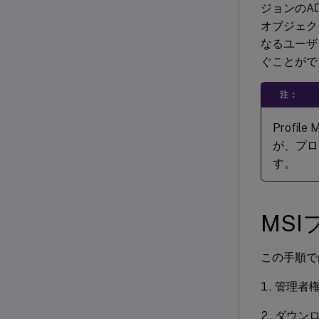
ジョンのA
オブジェク
なるユーザ
ぐことがで
注：
Profi
が、プロ
す。
MS
この手順では
管理者
ダウン