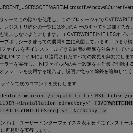
RRENT_USER\SOFTWARE\Microsoft\Windows\CurrentVersi
シーでこの除外を使用し、このプロシージャで OVERWRITEINI
、レジストリ除外の一覧には3つのキーのすべてを追加するか
追加しないようにします。（ OVERWRITEINIFILESオプシ
ープポリシーを使っての展開を主に意図しています。つまり構
NIファイルを再インストールできる展開の種類を対象としてい
含むINIファイルにより適用されたすべての変更を無効にしま
ーラーを実行し、INIファイル内のキー設定を手作業で削除す
オプションを使用する場合は、説明に従って除外を追加してく
ドラインで次のコマンドを実行します：
odeblock msiexec /i <path to the MSI file> /q
LLDIR=<installation directory>] [OVERWRITEINI
LLPOLICYINIFILES=no] <!--NeedCopy-->
マンドは、ユーザーインターフェイスを表示せずにインストー
後に再起動を実行します。