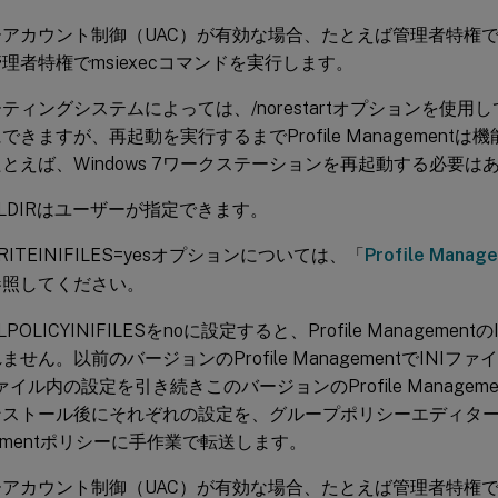
ーアカウント制御（UAC）が有効な場合、たとえば管理者特権
理者特権でmsiexecコマンドを実行します。
ティングシステムによっては、/norestartオプションを使用
できますが、再起動を実行するまでProfile Management
とえば、Windows 7ワークステーションを再起動する必要は
ALLDIRはユーザーが指定できます。
RITEINIFILES=yesオプションについては、「
Profile Man
参照してください。
LLPOLICYINIFILESをnoに設定すると、Profile Managem
ません。以前のバージョンのProfile ManagementでINI
ファイル内の設定を引き続きこのバージョンのProfile Manage
ストール後にそれぞれの設定を、グループポリシーエディターの対応
gementポリシーに手作業で転送します。
ーアカウント制御（UAC）が有効な場合、たとえば管理者特権