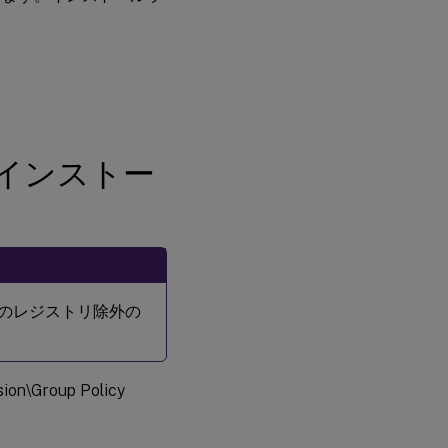
を削除するに
は
インストー
イルのレジストリ除外の
on\Group Policy