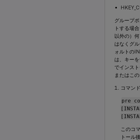
HKEY_CU
グループポリ
トする場合
以外の）何も
はなくグル
ォルトのI
は、キーを
でインスト
またはこの
コマン
pre c
[INSTA
[INSTA
このコ
トール