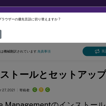
ブラウザーの優先言語に切り替えますか ?
ツは動的に機械翻訳されています。
フィ
e Management
Profile Management 2103
英
は機械翻訳されています.
免責事項
ストールとセットアッ
C
Y
C
 27, 2021
寄稿者:
file Managementのインスト