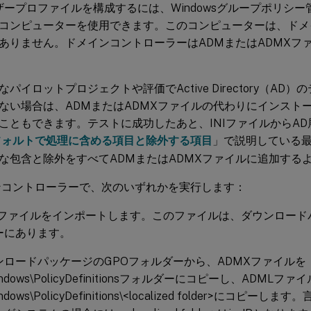
xユーザープロファイルを構成するには、Windowsグループポリシ
コンピューターを使用できます。このコンピューターは、ドメ
ありません。ドメインコントローラーはADMまたはADMXフ
パイロットプロジェクトや評価でActive Directory（AD
ない場合は、ADMまたはADMXファイルの代わりにインストー
こともできます。テストに成功したあと、INIファイルからA
フォルトで処理に含める項目と除外する項目
」で説明している
な包含と除外をすべてADMまたはADMXファイルに追加する
ンコントローラーで、次のいずれかを実行します：
Mファイルをインポートします。このファイルは、ダウンロード
ーにあります。
ンロードパッケージのGPOフォルダーから、ADMXファイルを
Windows\PolicyDefinitionsフォルダーにコピーし、ADMLファ
indows\PolicyDefinitions\<localized folder>にコ