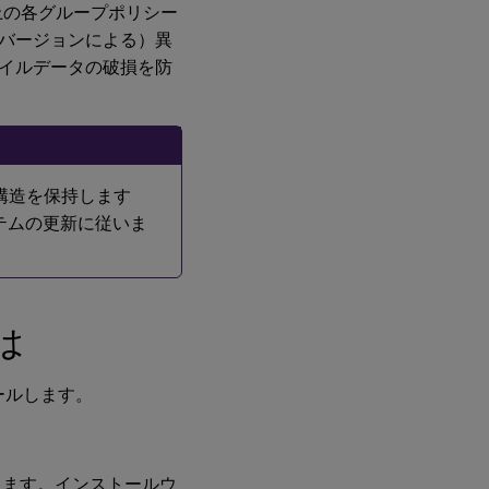
上の各グループポリシー
イ
ル
バージョンによる）異
を
イルデータの破損を防
イ
ン
ス
ト
ー
ル
す
ストア構造を保持します
る
に
ステムの更新に従いま
は
ADM
または
は
ADMX
ファイ
ルを追
加する
トールします。
には
Profile
します。インストールウ
Management