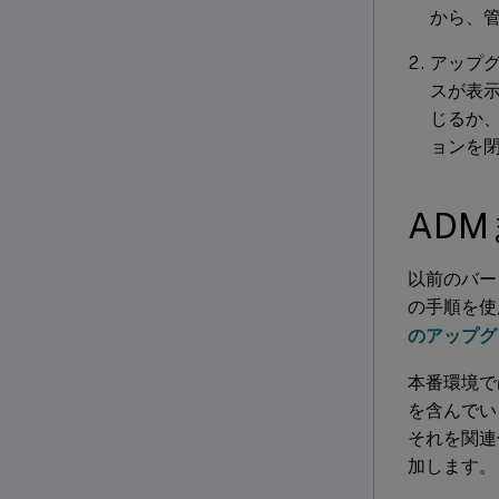
から、管
アップ
スが表
じるか
ョンを
AD
以前のバージ
の手順を使
のアップグ
本番環境では
を含んでい
それを関連付
加します。