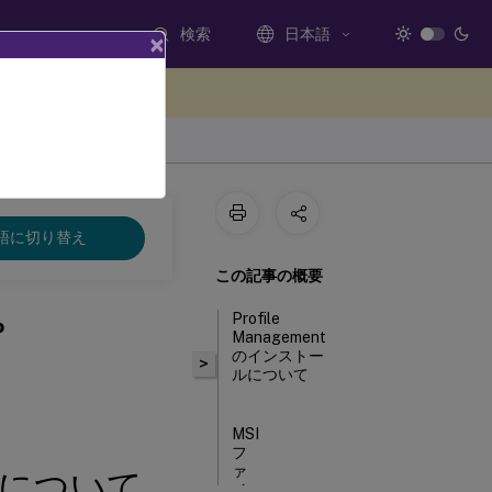
検索
日本語
×
ードバックを提供する
語に切り替え
この記事の概要
Profile
プ
Management
のインストー
>
ルについて
MSI
フ
ァ
ールについて
イ