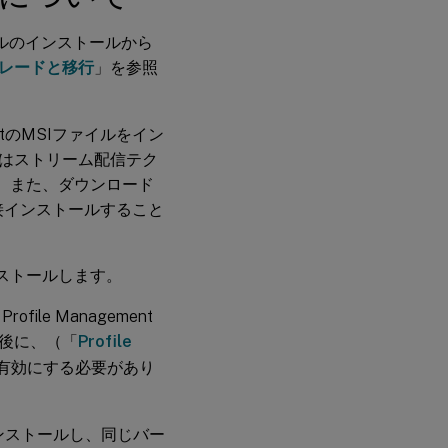
ル
を
ファイルのインストールから
イ
レードと移行
」を参照
ン
ス
ト
ー
ntのMSIファイルをイン
ル
す
はストリーム配信テク
る
す。また、ダウンロード
に
は
接インストールすること
コ
マ
ンストールします。
ン
ド
le Management
ラ
後に、（「
Profile
イ
ン
ntを有効にする必要があり
か
ら
MSI
フ
をインストールし、同じバー
ァ