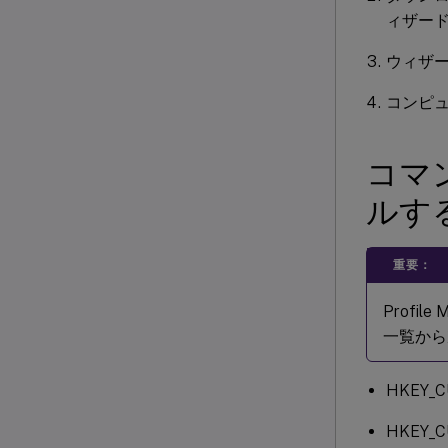
ィザー
ウィザ
コンピ
コマ
ルす
重要：
Profi
一覧から
HKEY_CU
HKEY_C