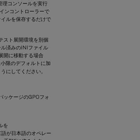
ー管理コンソールを実行
インコントローラーで
ァイルを保存するだけで
）のテスト展開環境を別個
ル済みのINIファイル
D展開に移動する場合
最小限のデフォルトに加
ようにしてください。
パッケージのGPOフォ
イルを
ピーします。言語が日本語のオペレー