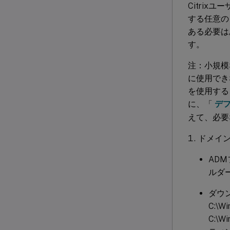
Citri
する任意の
ある必要は
す。
注：小規模な
に使用でき
を使用する
に、「
デ
えて、必要
ドメイ
AD
ルダ
ダウ
C:\
C:\W