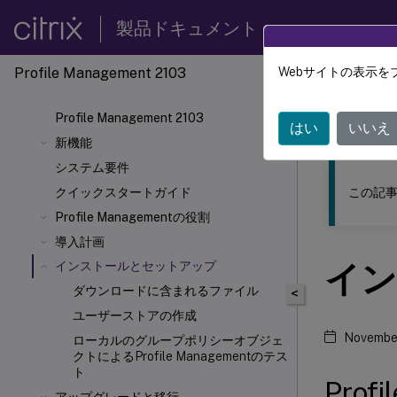
製品ドキュメント
Profile Management 2103
Webサイトの表示を
このコンテン
Profile Management 2103
Profil
はい
いいえ
新機能
システム要件
この記事
クイックスタートガイド
Profile Managementの役割
導入計画
イン
インストールとセットアップ
ダウンロードに含まれるファイル
<
ユーザーストアの作成
November
ローカルのグループポリシーオブジェ
クトによるProfile Managementのテス
ト
Pro