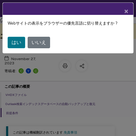
製品ドキュメン
JA
×
ト
Profile Management
Profile Management 2103
Webサイトの表示をブラウザーの優先言語に切り替えますか ?
ネイティブOutlookの検索エクスペリ
このコンテンツは動的に機械
フィードバックを提供する
翻訳されています。
エンスを有効にする
はい
いいえ
November 27,
2023
C
Y
C
寄稿者:
この記事の概要
VHDXファイル
Outlook検索インデックスデータベースの自動バックアップと復元
前提条件
この記事は機械翻訳されています.
免責事項