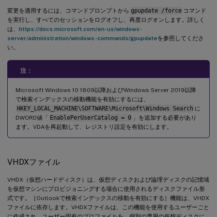
変更を適用するには、コマンドプロンプトから
gpupdate /force
コマンド
を実行し、すべてのセッションをログオフし、再度ログオンします。詳しく
は、
https://docs.microsoft.com/en-us/windows-
server/administration/windows-commands/gpupdate
を参照してくださ
い。
注：
Microsoft Windows 10 1809以降およびWindows Server 2019以降
で検索インデックスの移動機能を有効にするには、
HKEY_LOCAL_MACHINE\SOFTWARE\Microsoft\Windows Search
に
DWORD値「
EnablePerUserCatalog = 0
」を追加する必要があり
ます。VDAを再起動して、レジストリ設定を有効にします。
VHDXファイル
VHDX（仮想ハードディスク）は、仮想ディスクおよび論理ディスクの記憶域
を仮想マシンにプロビジョニングする場合に使用されるディスクファイル形
式です。［Outlookで検索インデックスの移動を有効にする］機能は、VHDX
ファイルに依存します。VHDXファイルは、この機能を使用するユーザーごと
に作成され、ユーザー固有のプロファイルを、個別の専用の仮想ディスクに