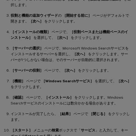
択します。
役割と機能の追加ウィザード
の
［開始する前に］
ページがデフォルトで
開きます。
［次へ］
をクリックします。
［インストールの種類］
ページで、
［役割ベースまたは機能ベースのイ
ンストール］
を選択して、
［次へ］
をクリックします。
［サーバーの選択］
ページで、Microsoft Windows Searchサービスを
インストールするサーバーを選択し、
［次へ］
をクリックします。サー
バーが1つしかない場合は、そのサーバーが自動的に選択されます。
［サーバーの役割］
ページで、
［次へ］
をクリックします。
［機能］
ページで
［Windows Searchサービス］
を選択して、
［次へ］
をクリックします。
［確認］
ページで、
［インストール］
をクリックします。Windows
Searchサービスのインストールには数分かかる場合があります。
インストールが完了したら、
［結果］
ページで
［閉じる］
をクリックし
ます。
［スタート］
メニューの
検索
ボックスで「
サービス
」と入力して、キー
ボードの
Enter
キーを押します。