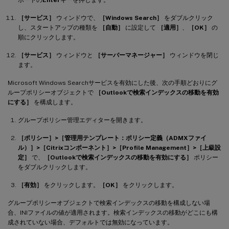
［サービス］
ウィンドウで、
［Windows Search］
をダブルクリック
し、スタートアップの種類を
［自動］
に設定して
［適用］
、
［OK］
の
順にクリックします。
［サービス］
ウィンドウと
［サーバーマネージャー］
ウィンドウを閉じ
ます。
Microsoft Windows Searchサービスを有効にした後、次の手順どおりにグ
ループポリシーオブジェクトで
［Outlookで検索インデックスの移動を有効
にする］
を構成します。
グループポリシー管理エディターを開きます。
［ポリシー］>［管理用テンプレート：ポリシー定義（ADMXファイ
ル）］>［Citrixコンポーネント］>［Profile Management］>［上級設
定］
で、
［Outlookで検索インデックスの移動を有効にする］
ポリシー
をダブルクリックします。
［有効］
をクリックします。
［OK］
をクリックします。
グループポリシーオブジェクトで検索インデックスの移動を構成しない場
合、INIファイルの値が適用されます。検索インデックスの移動がどこにも構
成されていない場合、デフォルトでは無効になっています。