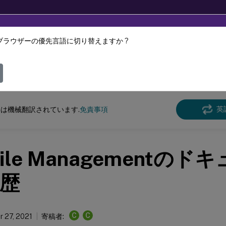
ブラウザーの優先言語に切り替えますか ?
ツは動的に機械翻訳されています。
フィ
e Management
Profile Management 2106
英
は機械翻訳されています.
免責事項
file Managementのド
歴
C
C
 27, 2021
寄稿者: