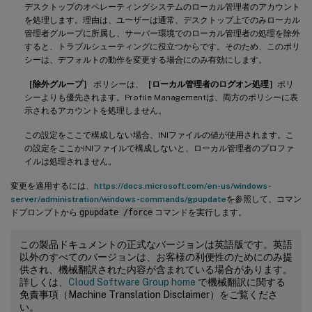
デスクトップのオペレーティングシステムのローカル管理者のアカウント
を処理します。理由は、ユーザーは通常、デスクトップ上でのみローカル
管理者グループに所属し、サーバー環境でのローカル管理者の処理を除外
すると、トラブルシューティングに役立つからです。そのため、このポリ
シーは、デフォルトの動作を変更する場合にのみ有効にします。
［除外グループ］
ポリシーは、
［ローカル管理者のログオン処理］
ポリ
シーよりも優先されます。Profile Managementは、両方のポリシーに表
示されるアカウントを処理しません。
この設定をここで構成しない場合、INIファイルの値が使用されます。こ
の設定をここかINIファイルで構成しないと、ローカル管理者のプロファ
イルは処理されません。
変更を適用するには、
https://docs.microsoft.com/en-us/windows-
server/administration/windows-commands/gpupdate
を参照して、コマン
ドプロンプトから
gpupdate /force
コマンドを実行します。
この製品ドキュメントの正式なバージョンは英語版です。英語
以外のすべてのバージョンは、お客様の利便性のためにのみ提
供され、機械翻訳された内容が含まれている場合があります。
詳しくは、
Cloud Software Group home
で機械翻訳に関する
免責事項（Machine Translation Disclaimer）をご覧くださ
い。