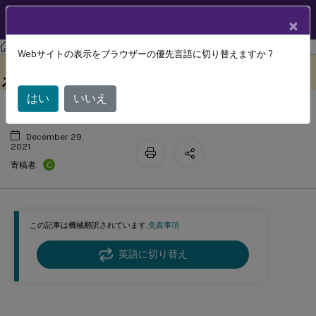
製品ドキュメン
JA
×
ト
Profile Management
Profile Management 2109
Webサイトの表示をブラウザーの優先言語に切り替えますか ?
どのグループのプロファイルを処理す
このコンテンツは動的に機械
フィードバックを提供する
翻訳されています。
るかを定義する
はい
いいえ
December 29,
2021
C
寄稿者:
この記事は機械翻訳されています.
免責事項
英語に切り替え
どのグループのプロファイルを処理