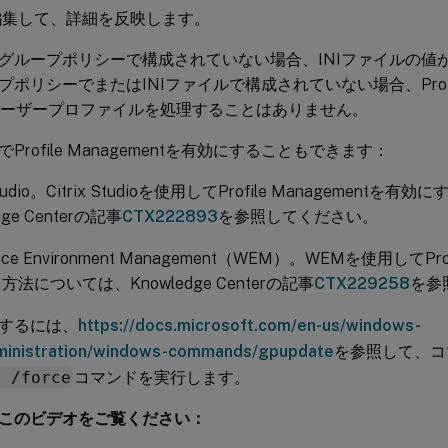
編集して、詳細を反映します。
グループポリシーで構成されていない場合、INIファイルの値
ポリシーでまたはINIファイルで構成されていない場合、Profile 
wsユーザープロファイルを処理することはありません。
Profile Managementを有効にすることもできます：
 Studio。Citrix Studioを使用してProfile Managemen
dge Centerの記事
CTX222893
を参照してください。
ace Environment Management（WEM）。WEMを使用してProf
法については、Knowledge Centerの記事
CTX229258
を参
するには、
https://docs.microsoft.com/en-us/windows-
ministration/windows-commands/gpupdate
を参照して、コ
e /force
コマンドを実行します。
このビデオをご覧ください：