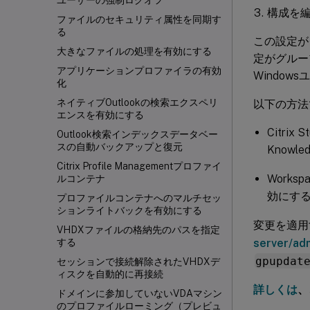
ユーザーの強制ログオフ
構成を
ファイルのセキュリティ属性を同期す
る
この設定が
大きなファイルの処理を有効にする
定がグループ
アプリケーションプロファイラの有効
Windo
化
ネイティブOutlookの検索エクスペリ
以下の方法で
エンスを有効にする
Citrix
Outlook検索インデックスデータベー
スの自動バックアップと復元
Knowle
Citrix Profile Managementプロファイ
Worksp
ルコンテナ
効にする方
プロファイルコンテナへのマルチセッ
ションライトバックを有効にする
変更を適用
VHDXファイルの格納先のパスを指定
server/ad
する
gpupdat
セッションで接続解除されたVHDXデ
ィスクを自動的に再接続
詳しくは
、
ドメインに参加していないVDAマシン
のプロファイルローミング（プレビュ