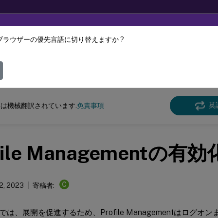
ブラウザーの優先言語に切り替えますか ?
ツは動的に機械翻訳されています。
フィ
e Management
Profile Management 2112
英
は機械翻訳されています.
免責事項
file Managementの有効
C
12, 2023
寄稿者:
は、展開を促進するため、Profile Managementはログ