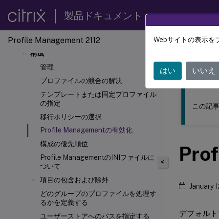
導入計画
製品ドキュメント
インストールとセットアップ
Profile Management 2112
アップグレードと移行
Webサイトの表示を
このコンテン
構成
Profil
管理
はい
いいえ
プロファイルの競合の解決
テンプレートまたは固定プロファイル
の指定
この記事
移行ポリシーの選択
Profile Managementの有効化
構成の優先順位
Pro
Profile ManagementのINIファイルに
<
ついて
項目の包含および除外
January 
どのグループのプロファイルを処理す
るかを定義する
デフォルトで
ユーザーストアへのパスを指定する