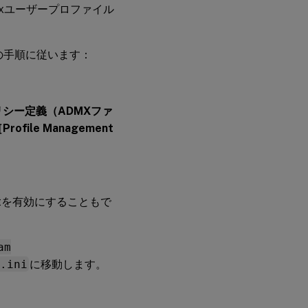
ixユーザープロファイル
、次の手順に従います：
シー定義（ADMXファ
Profile Management
gementを有効にすることもで
am
.ini
に移動します。