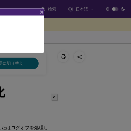
検索
日本語
×
ードバックを提供する
語に切り替え
化
>
オンまたはログオフを処理し