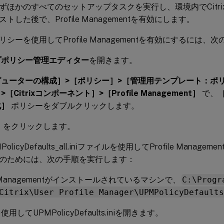
ずほかのすべてのセットアップタスクを実行し、環境内でCitr
トした後で、Profile Managementを有効にします。
シーを使用してProfile Managementを有効にするには
プポリシー管理エディター
を開きます。
ューターの構成］>［ポリシー］>［管理用テンプレート：ポリ
［Citrixコンポーネント］>［Profile Management］
で、
［
化］
ポリシーをダブルクリックします。
］
をクリックします。
olicyDefaults_all.iniファイルを使用してProfile Mana
のためには、次の手順を実行します：
le Managementがインストールされているマシンで、
C:\Progr
Citrix\User Profile Manager\UPMPolicyDefaults
用してUPMPolicyDefaults.iniを開きます。