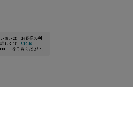
ージョンは、お客様の利
。詳しくは、
Cloud
claimer）をご覧ください。
に関する選択肢
|
プライバシーと法令
|
Cookieの設定
|
docs.cloud.com
© 1999-
2026
Cloud Software Group, Inc. All rights reserved.