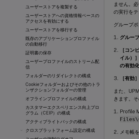
ません。必
ユーザーストアを複製する
の実行をテス
ユーザーストアへの資格情報ベースの
アクセスを有効にする
グループポリ
ユーザーストアを移行する
グルー
既存のアプリケーションプロファイル
の自動移行
［コンピ
証明書の保存
イル）］>
ユーザープロファイルのストリーム配
の有効
信
フォルダーのリダイレクトの構成
［有効
Cookieフォルダーおよびその他のトラ
ンザクションフォルダーの管理
また、UPMP
きます。そ
オフラインプロファイルの構成
カスタマーエクスペリエンス向上プロ
Profi
グラム（CEIP）の構成
Files\
アクティブライトバックの構成
クロスプラットフォーム設定の構成
メモ帳を使