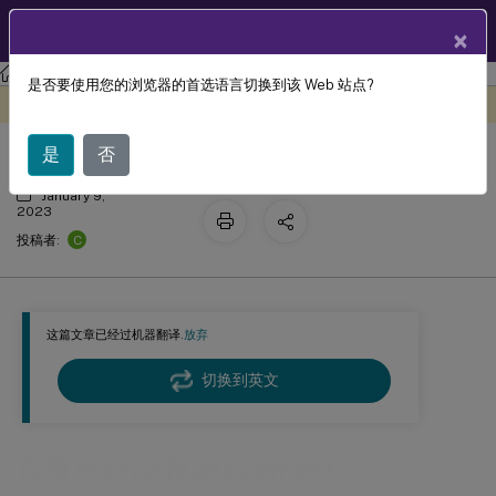
ZH
产品文档
×
Profile Management
Profile Management 2112
是否要使用您的浏览器的首选语言切换到该 Web 站点?
启用 Profile Management
此内容已经过机器动态翻译。
在此处提供反馈
是
否
January 9,
2023
C
投稿者:
这篇文章已经过机器翻译.
放弃
切换到英文
启用 Profile Management