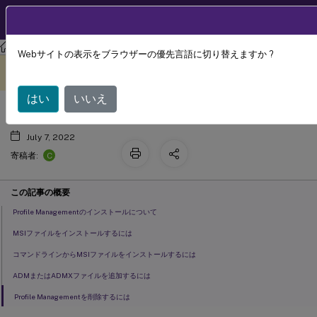
製品ドキュメン
JA
ト
Profile Management
Profile Management 2203
Webサイトの表示をブラウザーの優先言語に切り替えますか ?
インストールとセットアップ
このコンテンツは動的に機械
フィードバックを提供する
翻訳されています。
はい
いいえ
July 7, 2022
C
寄稿者:
この記事の概要
Profile Managementのインストールについて
MSIファイルをインストールするには
コマンドラインからMSIファイルをインストールするには
ADMまたはADMXファイルを追加するには
Profile Managementを削除するには