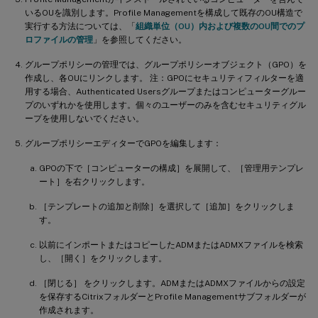
いるOUを識別します。Profile Managementを構成して既存のOU構造で
実行する方法については、「
組織単位（OU）内および複数のOU間でのプ
ロファイルの管理
」を参照してください。
グループポリシーの管理では、グループポリシーオブジェクト（GPO）を
作成し、各OUにリンクします。 注：GPOにセキュリティフィルターを適
用する場合、Authenticated Usersグループまたはコンピューターグルー
プのいずれかを使用します。個々のユーザーのみを含むセキュリティグル
ープを使用しないでください。
グループポリシーエディターでGPOを編集します：
GPOの下で［コンピューターの構成］を展開して、［管理用テンプレ
ート］を右クリックします。
［テンプレートの追加と削除］を選択して［追加］をクリックしま
す。
以前にインポートまたはコピーしたADMまたはADMXファイルを検索
し、［開く］をクリックします。
［閉じる］ をクリックします。ADMまたはADMXファイルからの設定
を保存するCitrixフォルダーとProfile Managementサブフォルダーが
作成されます。