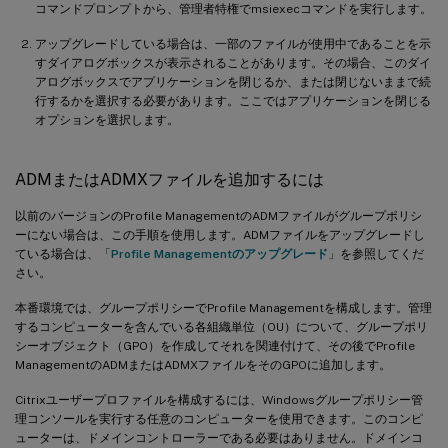
コマンドプロンプトから、管理者特権でmsiexecコマンドを実行します。
アップグレードしている場合は、一部のファイルが使用中であることを示
すダイアログボックスが表示されることがあります。その場合、このダイ
アログボックスでアプリケーションを閉じるか、または閉じないままで続
行するかを選択する必要があります。ここではアプリケーションを閉じる
オプションを選択します。
ADMまたはADMXファイルを追加するには
以前のバージョンのProfile ManagementのADMファイルがグループポリシ
ーにない場合は、この手順を使用します。ADMファイルをアップグレードし
ている場合は、「
Profile Managementのアップグレード
」を参照してくだ
さい。
本番環境では、グループポリシーでProfile Managementを構成します。管理
するコンピューターを含んでいる各組織単位（OU）について、グループポリ
シーオブジェクト（GPO）を作成してそれを関連付けて、その後でProfile
ManagementのADMまたはADMXファイルをそのGPOに追加します。
Citrixユーザープロファイルを構成するには、Windowsグループポリシー管
理コンソールを実行する任意のコンピューターを使用できます。このコンピ
ューターは、ドメインコントローラーである必要はありません。ドメインコ