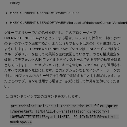
Policy
HKEY_CURRENT_USER\SOFTWARE\Policies
HKEY_CURRENT_USER\SOFTWARE\Microsoft\Windows\CurrentVersion\P
グループポリシーでこの除外を使用し、このプロシージャで
OVERWRITEINIFILES=yesとセットする場合、レジストリ除外の一覧には3つ
のキーのすべてを追加するか、または（サブセット以外の）何も追加しない
ようにします。（ OVERWRITEINIFILESオプションは、INIファイルではなく
グループポリシーを使っての展開を主に意図しています。つまり構成設定を
破棄してデフォルトのINIファイルを再インストールできる展開の種類を対象
としています）。このオプションは、キーを含むINIファイルにより適用され
たすべての変更を無効にします。このオプションなしでインストーラーを実
行し、INIファイル内のキー設定を手作業で削除することをお勧めします。ま
たはこのオプションを使用する場合は、説明に従って除外を追加してくださ
い。
コマンドラインで次のコマンドを実行します：
pre codeblock msiexec /i <path to the MSI file> /quiet
[/norestart] [INSTALLDIR=<installation directory>]
[OVERWRITEINIFILES=yes] [INSTALLPOLICYINIFILES=no] <!--
NeedCopy-->