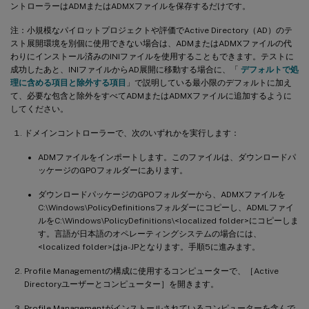
ントローラーはADMまたはADMXファイルを保存するだけです。
注：小規模なパイロットプロジェクトや評価でActive Directory（AD）のテ
スト展開環境を別個に使用できない場合は、ADMまたはADMXファイルの代
わりにインストール済みのINIファイルを使用することもできます。テストに
成功したあと、INIファイルからAD展開に移動する場合に、「
デフォルトで処
理に含める項目と除外する項目
」で説明している最小限のデフォルトに加え
て、必要な包含と除外をすべてADMまたはADMXファイルに追加するように
してください。
ドメインコントローラーで、次のいずれかを実行します：
ADMファイルをインポートします。このファイルは、ダウンロードパ
ッケージのGPOフォルダーにあります。
ダウンロードパッケージのGPOフォルダーから、ADMXファイルを
C:\Windows\PolicyDefinitionsフォルダーにコピーし、ADMLファイ
ルをC:\Windows\PolicyDefinitions\<localized folder>にコピーしま
す。言語が日本語のオペレーティングシステムの場合には、
<localized folder>はja-JPとなります。手順5に進みます。
Profile Managementの構成に使用するコンピューターで、［Active
Directoryユーザーとコンピューター］を開きます。
Profile Managementがインストールされているコンピューターを含んで