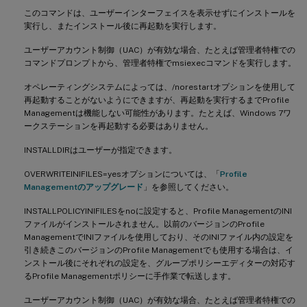
このコマンドは、ユーザーインターフェイスを表示せずにインストールを
実行し、またインストール後に再起動を実行します。
ユーザーアカウント制御（UAC）が有効な場合、たとえば管理者特権での
コマンドプロンプトから、管理者特権でmsiexecコマンドを実行します。
オペレーティングシステムによっては、/norestartオプションを使用して
再起動することがないようにできますが、再起動を実行するまでProfile
Managementは機能しない可能性があります。たとえば、Windows 7ワ
ークステーションを再起動する必要はありません。
INSTALLDIRはユーザーが指定できます。
OVERWRITEINIFILES=yesオプションについては、「
Profile
Managementのアップグレード
」を参照してください。
INSTALLPOLICYINIFILESをnoに設定すると、Profile ManagementのINI
ファイルがインストールされません。以前のバージョンのProfile
ManagementでINIファイルを使用しており、そのINIファイル内の設定を
引き続きこのバージョンのProfile Managementでも使用する場合は、イ
ンストール後にそれぞれの設定を、グループポリシーエディターの対応す
るProfile Managementポリシーに手作業で転送します。
ユーザーアカウント制御（UAC）が有効な場合、たとえば管理者特権での