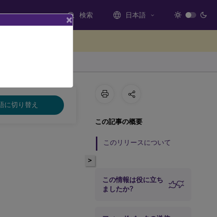
検索
日本語
×
ードバックを提供する
語に切り替え
この記事の概要
このリリースについて
）
>
この情報は役に立ち
ましたか?