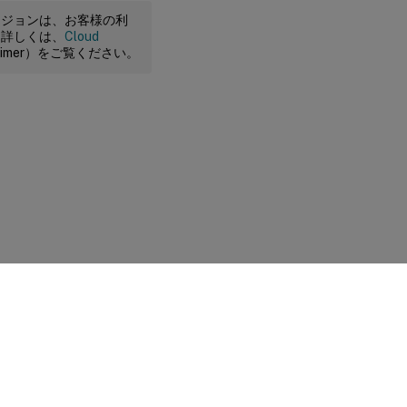
ージョンは、お客様の利
。詳しくは、
Cloud
claimer）をご覧ください。
に関する選択肢
|
プライバシーと法令
|
Cookieの設定
|
docs.cloud.com
© 1999-
2026
Cloud Software Group, Inc. All rights reserved.