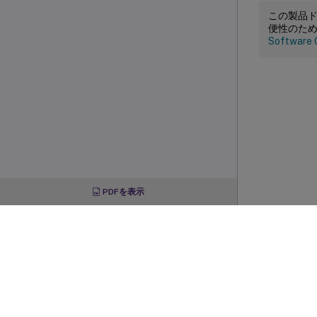
この製品
便性のた
Software 
PDFを表示