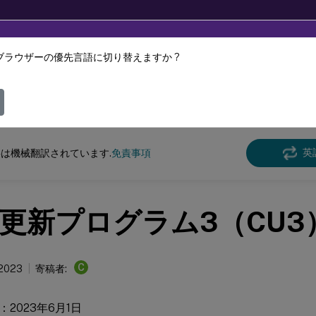
ブラウザーの優先言語に切り替えますか ?
ツは動的に機械翻訳されています。
フィ
e Management
Profile Management 2203
英
は機械翻訳されています.
免責事項
更新プログラム3（CU3
C
 2023
寄稿者:
2023年6月1日