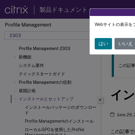
製品ドキュメント
Profile Management
Webサイトの表示を
このコンテン
2303
Profil
はい
いいえ
Profile Management 2303
新機能
この記事
システム要件
クイックスタートガイド
Profile Managementの役割
イン
展開計画
インストールとセットアップ
<
インストールパッケージのダウンロー
ド
June 26,
Profile Managementのインストール
ローカルGPOを使用したProfile
この記事では