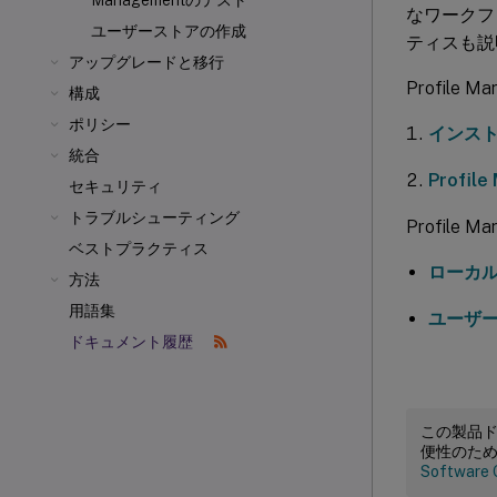
Managementのテスト
なワークフロ
ユーザーストアの作成
ティスも説
アップグレードと移行
Profil
構成
ポリシー
インス
統合
Profi
セキュリティ
トラブルシューティング
Profil
ベストプラクティス
ローカルG
方法
用語集
ユーザ
ドキュメント履歴
この製品
便性のた
Software 