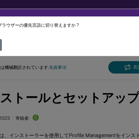
ブラウザーの優先言語に切り替えますか ?
ツは動的に機械翻訳されています。
フィ
e Management
Profile Management 2303
英
は機械翻訳されています.
免責事項
ストールとセットアッ
C
 2023
寄稿者:
、インストーラーを使用してProfile Managementをイ