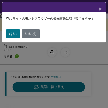
製品ドキュメン
JA
×
ト
Profile Management
Profile Management 2305
Webサイトの表示をブラウザーの優先言語に切り替えますか ?
構成
このコンテンツは動的に機械
フィードバックを提供する
翻訳されています。
はい
いいえ
September 21,
2023
C
寄稿者:
この記事は機械翻訳されています.
免責事項
英語に切り替え
構成