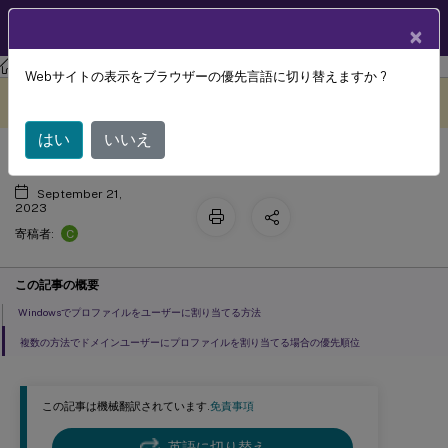
製品ドキュメン
JA
×
ト
Profile Management
Profile Management 2305
Webサイトの表示をブラウザーの優先言語に切り替えますか ?
プロファイルの割り当て
このコンテンツは動的に機械
フィードバックを提供する
翻訳されています。
はい
いいえ
September 21,
2023
C
寄稿者:
この記事の概要
Windowsでプロファイルをユーザーに割り当てる方法
複数の方法でドメインユーザーにプロファイルを割り当てる場合の優先順位
この記事は機械翻訳されています.
免責事項
英語に切り替え