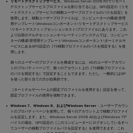
リモートデスクトップサービス
。Windows Server 2008 R2でリモート
デスクトップサービスプロファイルを割り当てるには、GPO設定の［リモ
ートデスクトップサービスの移動ユーザープロファイルのパスを設定］を
使用します。移動ユーザープロファイルは、コンピューターの構成\管理
用テンプレート\Windowsコンポーネント\リモートデスクトップサービス
\リモートデスクトップセッションホスト\プロファイルにあります。これ
より以前のマルチセッションオペレーティングシステムでは、コンピュー
ターの構成\管理用テンプレート\Windowsコンポーネント\ターミナルサ
ービスにあるGPO設定の［TS移動プロファイルのパスを指定する］を使
用します。
個々のユーザーのプロファイルを構成するには、ADのユーザーアカウン
トのプロパティページで、個々のアカウント上の［TS移動プロファイル
のパスを指定する］で設定することもできます。ただし、一般的にはGP
を使った割り当ての方が効果的です。
［ターミナルサーバー上の固定プロファイルを使用する］設定を使って、
固定プロファイルの使用を強制できます。
Windows 7、Windows 8、およびWindows Server
：ユーザーアカウン
トのプロパティページを使用して、個々のアカウント上で移動プロファイ
ルを設定します。また、Windows Server 2008 ADおよびWindows 7デ
バイスの場合、GPO設定の［このコンピューターにログオンしているすべ
てユーザーの移動プロファイルパスを設定する］を使用できます。これ