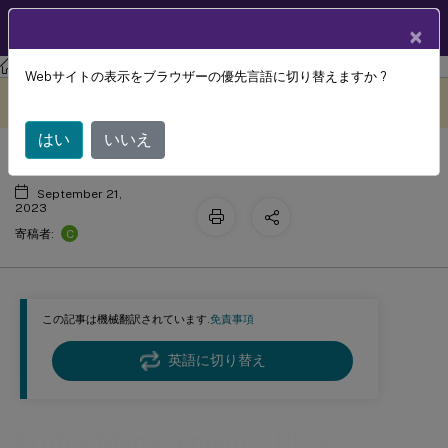
製品ドキュメン
JA
×
ト
Profile Management
Profile Management 2305
Webサイトの表示をブラウザーの優先言語に切り替えますか ?
Profile ManagementとUE-V
このコンテンツは動的に機械
フィードバックを提供する
翻訳されています。
はい
いいえ
September 21,
2023
C
寄稿者:
この記事は機械翻訳されています.
免責事項
英語に切り替え
Profile ManagementとUE-V