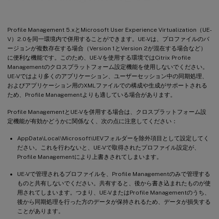
Profile Management 5.xとMicrosoft User Experience Virtualization（UE-
V）2.0を同一環境内で併用することができます。UE-Vは、プロファイルのバ
ージョンが複数存在する場合（Version 1とVersion 2が混在する場合など）
に便利な機能です。このため、UE-Vを使用する環境ではCitrix Profile
Managementのクロスプラットフォーム設定機能を使用しないでください。
UE-Vではより多くのアプリケーション、ユーザーセッション中の同期処理、
およびアプリケーション用のXMLファイルでの構成や生成がサポートされる
ため、Profile Managementよりも適している場合があります。
Profile ManagementとUE-Vを併用する場合は、クロスプラットフォーム設
定機能が有効かどうかに関係なく、次の点に注意してください：
AppData\Local\Microsoft\UEVフォルダーを除外項目として設定してく
ださい。これを行わないと、UE-Vで取得されたプロファイル設定が、
Profile Managementにより上書きされてしまいます。
UE-Vで管理されるプロファイルを、Profile Managementのみで管理する
ものと共有しないでください。共有すると、後から書き込まれたものが使
用されてしまいます。つまり、UE-VまたはProfile Managementのうち、
後から同期処理を行った方のデータが保持されるため、データが損失する
ことがあります。