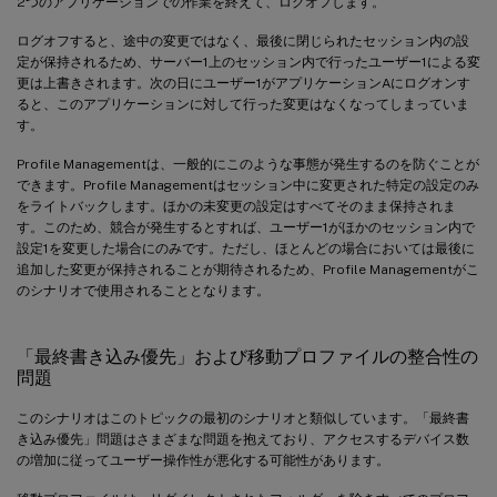
2つのアプリケーションでの作業を終えて、ログオフします。
ログオフすると、途中の変更ではなく、最後に閉じられたセッション内の設
定が保持されるため、サーバー1上のセッション内で行ったユーザー1による変
更は上書きされます。次の日にユーザー1がアプリケーションAにログオンす
ると、このアプリケーションに対して行った変更はなくなってしまっていま
す。
Profile Managementは、一般的にこのような事態が発生するのを防ぐことが
できます。Profile Managementはセッション中に変更された特定の設定のみ
をライトバックします。ほかの未変更の設定はすべてそのまま保持されま
す。このため、競合が発生するとすれば、ユーザー1がほかのセッション内で
設定1を変更した場合にのみです。ただし、ほとんどの場合においては最後に
追加した変更が保持されることが期待されるため、Profile Managementがこ
のシナリオで使用されることとなります。
「最終書き込み優先」および移動プロファイルの整合性の
問題
このシナリオはこのトピックの最初のシナリオと類似しています。「最終書
き込み優先」問題はさまざまな問題を抱えており、アクセスするデバイス数
の増加に従ってユーザー操作性が悪化する可能性があります。