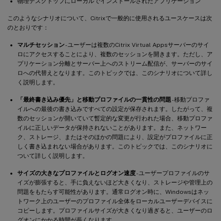
物理デスクトップにローカルでインストールされたアプリケーション
このようなシナリオについて、Citrixで一般的に使用されるユースケースは次
のとおりです：
マルチセッション
- ユーザーは複数のCitrix Virtual Appsサーバーのサイ
ロにアクセスすることにより、複数のセッションを開きます。ただし、ア
プリケーション分離とサーバー上へのストリーム配信が、サーバーのサイ
ロへの代替えとなります。このトピックでは、このシナリオについて詳し
く説明します。
「最終書き込み優先」と移動プロファイルの一貫性の問題
- 移動プロファ
イルへの最後の書き込みですべての設定が保存されます。したがって、複
数のセッションが開いていて暫定的な変更が行われた場合、移動プロファ
イルに正しいデータが保持されないことがあります。また、ネットワー
ク、ストレージ、またはそのほかの問題により、設定がプロファイルに正
しく書き込まれない場合があります。このトピックでは、このシナリオに
ついて詳しく説明します。
サイズの大きなプロファイルとログオン速度
- ユーザープロファイルのサ
イズが膨張すると、手に負えないほど大きくなり、ストレージや管理上の
問題をもたらす可能性があります。通常ログオン時に、Windowsはネッ
トワーク上のユーザーのプロファイル全体をローカルユーザーデバイスに
コピーします。プロファイルサイズが大きくなり過ぎると、ユーザーのロ
グオンにかかる時間が長くなります。