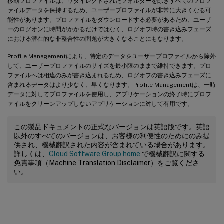
移動プロファイルは、リダイレクトされたフォルダーを除きすべてのプロフ
ァイルデータを保持するため、ユーザープロファイルが非常に大きくなる可
能性があります。プロファイルをダウンロードする必要があるため、ユーザ
ーのログオンに時間がかかるだけではなく、ログオフ時の書き込みフェーズ
における潜在的な非整合性の問題が大きくなることにもなります。
Profile Managementにより、特定のデータをユーザープロファイルから除外
して、ユーザープロファイルのサイズを最小限のままで維持できます。プロ
ファイルへは相違のみが書き込まれるため、ログオフの書き込みフェーズに
含まれるデータはより少なく、早くなります。Profile Managementは、一時
データに対してプロファイルを使用し、アプリケーションの終了時にプロフ
ァイルをクリーンアップしないアプリケーションに対して有用です。
この製品ドキュメントの正式なバージョンは英語版です。英語
以外のすべてのバージョンは、お客様の利便性のためにのみ提
供され、機械翻訳された内容が含まれている場合があります。
詳しくは、
Cloud Software Group home
で機械翻訳に関する
免責事項（Machine Translation Disclaimer）をご覧くださ
い。