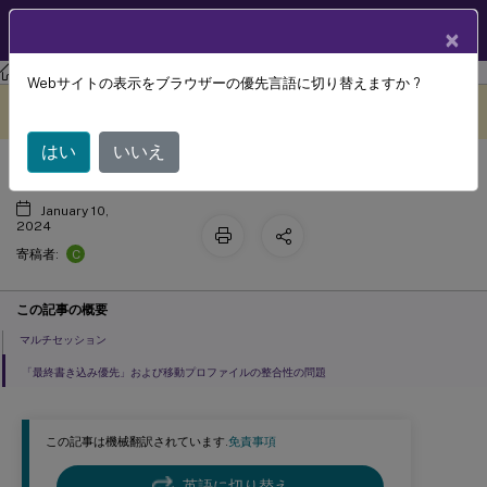
製品ドキュメン
JA
×
ト
Profile Management
Profile Management 2308
Webサイトの表示をブラウザーの優先言語に切り替えますか ?
Profile Managementの使用シナリオ
このコンテンツは動的に機械
フィードバックを提供する
翻訳されています。
はい
いいえ
January 10,
2024
C
寄稿者:
この記事の概要
マルチセッション
「最終書き込み優先」および移動プロファイルの整合性の問題
この記事は機械翻訳されています.
免責事項
英語に切り替え