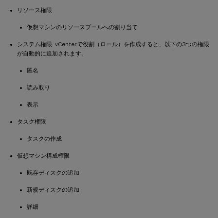
リソース権限
仮想マシンのリソースプールへの割り当て
システム権限 - vCenterで役割（ロール）を作成すると、以下の3つの権限
が自動的に追加されます。
匿名
読み取り
表示
タスク権限
タスクの作成
仮想マシン構成権限
既存ディスクの追加
新規ディスクの追加
詳細