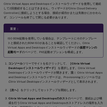
Citrix Virtual Apps and Desktopsインストールウィザードを使用して連続
して2回接続することはできません。ウィザードがCitrix Cloud Delivery
Controllerに接続しようとする場合、接続が成功かまたは失敗かにかかわら
ず、コンソールを終了して閉じる必要があります。
重要：
ISO BDM起動を使用している場合は、テンプレートにそのテンプレー
トと接続されたBDM ISOがあることを確認してください。Citrix
Virtual Apps and Desktopsインストールウィザードの
仮想マシンの
起動モード
のページで、PXE起動オプションを構成します。
コンソール
ツリーでサイトを右クリックして、
［Citrix Virtual
Desktopsインストールウィザード］
を選択します。Citrix Virtual
Desktopsインストールウィザードが開きます。
注：
Citrix Virtual Apps
and Desktopインストールウィザードは、Provisioningコンソールでは
Citrix Virtual Desktopsインストールウィザード
として表示されます。
［次へ］
をクリックしてセットアップを開始します。
Citrix Virtual Apps and Desktopsのホスト
のページで、接続および構
成を行うCitrix Virtual Apps and Desktopsホストアドレスの場所を入力