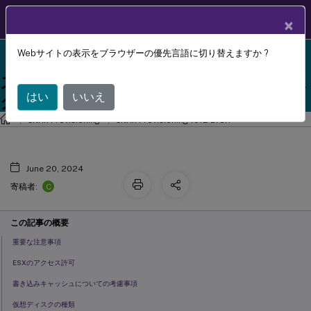
製品ドキュメン
JA
×
ト
Webサイトの表示をブラウザーの優先言語に切り替えますか ?
Citrix Provisioning 1912 LTSR reached end-of-life on
Citrix Virtual Apps and Desktopsイン
X
18-Dec-2024. It is recommended that you upgrade to
ストールウィザードを使用して仮想デス
a newer version of Citrix Provisioning.
はい
いいえ
クトップを仮想マシンに展開する
Citrix Provisioning
Citrix Provisioning 1912 LTSR
June 20, 2024
C
寄稿者:
この記事の概要
重要な注意事項
ESXのアクセス許可
書き込みキャッシュについての考慮事項
仮想ディスクの種類