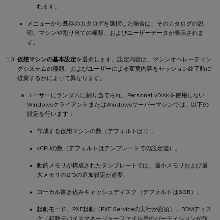
れます。
メニューから既存のカタログを選択した場合は、そのカタログの説
明、マシンや割り当ての種類、およびユーザーデータが表示されま
す。
仮想マシンの基本設定
を選択します。設定内容は、マシンオペレーティン
グシステムの種類、およびユーザーによる変更内容をセッション終了時に
破棄するかによって異なります。
ユーザーにランダムに割り当てられ、Personal vDiskを使用しない
WindowsクライアントまたはWindowsサーバーマシンでは、以下の
設定を行います：
作成する仮想マシンの数（デフォルトは1）。
vCPUの数（デフォルトはテンプレートでの設定値）。
動的メモリが構成されたテンプレートでは、最小メモリおよび最
大メモリの2つの追加設定が必要。
ローカル書き込みキャッシュディスク（デフォルトは6GB）。
起動モード。PXE起動（PXE Serviceの実行が必須）。BDMディス
ク（起動デバイスマネージャーファイル用のパーティションが作