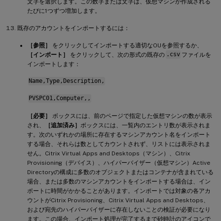
文字を選択します。この数字または文字は、仮想マシンが作成される
たびに1つずつ増加します。
既存のアカウントをインポートするには：
［参照］
をクリックしてインポートする適切なOUを参照するか、
［インポート］
をクリックして、次の形式の既存の
.csv
ファイルを
インポートします：
Name,Type,Description,
PVSPC01,Computer,,
［必要］
ボックスには、前のページで指定した仮想マシンの数が表示
され、
［追加済み］
ボックスには、一覧内のエントリ数が表示されま
す。次のいずれかの場所に存在するマシンアカウント名をインポート
する場合、それらは数としてカウントされず、リストには表示されま
せん。Citrix Virtual Apps and Desktops（マシン）、Citrix
Provisioning（デバイス）、ハイパーバイザー（仮想マシン）Active
Directoryの構成に多数のオブジェクトまたはコンテナが含まれている
場合、または多数のマシンアカウントをインポートする場合は、イン
ポートに時間がかかることがあります。インポートでは対象の各アカ
ウントがCitrix Provisioning、Citrix Virtual Apps and Desktops、
および宛先のハイパーバイザーに存在しないことの検証が必要になり
ます。この場合、インポート処理が完了するまで砂時計のアイコンで