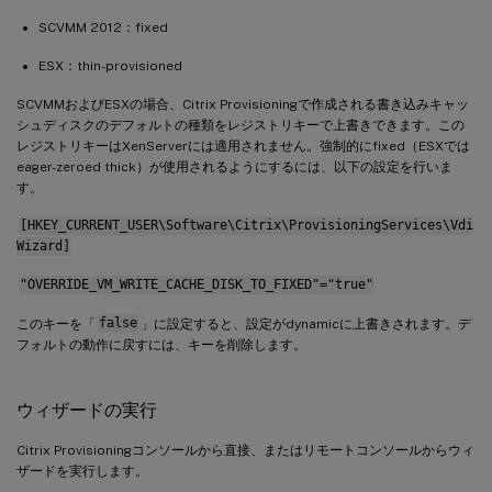
SCVMM 2012：fixed
ESX：thin-provisioned
SCVMMおよびESXの場合、Citrix Provisioningで作成される書き込みキャッ
シュディスクのデフォルトの種類をレジストリキーで上書きできます。この
レジストリキーはXenServerには適用されません。強制的にfixed（ESXでは
eager-zeroed thick）が使用されるようにするには、以下の設定を行いま
す。
[HKEY_CURRENT_USER\Software\Citrix\ProvisioningServices\Vdi
Wizard]
"OVERRIDE_VM_WRITE_CACHE_DISK_TO_FIXED"="true"
このキーを「
false
」に設定すると、設定がdynamicに上書きされます。デ
フォルトの動作に戻すには、キーを削除します。
ウィザードの実行
Citrix Provisioningコンソールから直接、またはリモートコンソールからウィ
ザードを実行します。