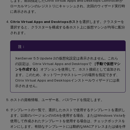
します。前回指定したCitrix Virtual Apps and Desktops Controllerが
ローカルマシンのレジストリにキャッシュされ、次回のウィザード実行時
に表示されます。
Citrix Virtual Apps and Desktopsホスト
を選択します。クラスターを
選択すると、クラスターを構成する各ホスト上に仮想マシンが均等に配分
されます。
注：
XenServer 5.5 Update 2の仮想化設定は表示されません。これら
の設定は、Citrix Virtual Apps and Desktopsで
［手動で仮想マシ
ンを作成する］
オプションを使用して、ホスト接続として追加され
ます。このため、ネットワークやストレージの場所を指定できず、
Citrix Virtual Apps and Desktopsインストールウィザードには表
示されません。
ホストの資格情報、ユーザー名、パスワードを指定します。
テンプレートの一覧で、選択したホストで使用するテンプレートを選択し
ます。以前のバージョンのVDAを使用する場合、またはWindows Vistaを
使用して作成されたテンプレートを使用する場合は、チェックボックスを
オンにします。有効なテンプレートには動的なMACアドレスまたは値を伴