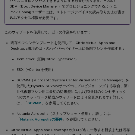
バイスに直接アクセスできるようにする必要があります。HDDの
BDM（Boot Device Manager）でプロビジョニングできるように、
Provisioningユーザーには、ストレージデバイスの読み取りおよび書き
込みアクセス権限が必要です。
このウィザードを使用して、以下の作業を行います：
既存のマシンテンプレートを使用して、Citrix Virtual Apps and
Desktops環境の以下のハイパーバイザー上に仮想マシンを作成する：
XenServer（旧称Citrix Hypervisor）
ESX（vCenterを使用）
SCVMM（Microsoft System Center Virtual Machine Manager）を
使用したHyper-V SCVMMサーバーにプロビジョニングする場合、第1
世代仮想マシン用に最初の従来型NICおよび2番目のシンセティック
NICのネットワーク構成がウィザードにより変更されます）詳しく
は、「
SCVMM
」を参照してください。
Nutanix Acropolis（スナップショット使用）。詳しくは、
「
Nutanix Acropolisの要件
」を参照してください。
Citrix Virtual Apps and Desktopsカタログ名に一致する新規または既存