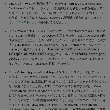
Linuxストリーミング機能を使用する場合は、Citrix Virtual Apps and
Desktopsインストールウィザードに追加された新しい手順を確認してく
ださい。LinuxターゲットがSOAPサーバーから仮想ディスクのイメージ
を作成できるようにするには、SOAP SSL証明書を追加します。詳しく
は、「
インストール
」を参照してください。
Citrix ProvisioningインストールウィザードでXenServerホストに仮想マ
シン（VM）を作成して1つのvCPUを指定した場合、VMは1つのvCPUで作
成されます。ただし、このトポロジは1ソケットあたり2コアです。この方
法でVMを作成するとVMを起動できなくなり、XenCenterで次のエラーメ
ッセージが表示されます：「
The value 'VCPU\_max must be a
multiple of this field
の値がフィールド
platforms:cores-per-
socket
に対して無効です。」結果として、トポロジとvCPU構成が適合し
ないため、XenCenterはVMを起動できません。
Citrix Virtual Apps and Desktopsインストールウィザードはターゲット
を作成し、ターゲットを起動してキャッシュドライブをフォーマットしま
す。このプロセスは迅速に行われます。VDAは正しくシャットダウンされ
ない状態になることがあります。このプロセスが発生するのは、Citrix
Provisioning Device Serviceがキャッシュドライブのフォーマットを完了
してからターゲットをシャットダウンしている間に、VDAが初期化を行っ
ているためです。この問題を解決するには、仮想ディスクのレジストリキ
ーHKEY_LOCAL_MACHINE\SOFTWARE\Citrix\CitrixProvisioningに
「RebootDelaySec」というDWORDを作成し、10進数値を使用して任意