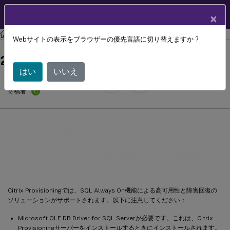
製品ドキュメン
JA
×
ト
Citrix Provisioning
Citrix Provisioning 2311
Webサイトの表示をブラウザーの優先言語に切り替えますか ?
SQL Server 2012、2014、2016、
2017、2019のSQL Always On機能
はい
いいえ
September 13,
2024
C
寄稿者:
SQL Server 2012、2014、2016、
2017、2019のSQL Always On機能
Citrix Provisioningでは、SQL Always On機能による高可用性と障害回復の
ソリューションがサポートされます。以下に注意してください：
Microsoft OLE DB Driver for SQL Serverが必要です。これは、Citrix
Provisioningサーバーをインストールするときにインストールされます。