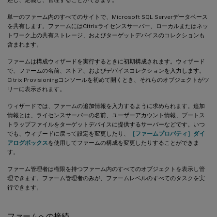
単一のファーム内のすべてのサイトで、Microsoft SQL Serverデータベース
を共有します。ファームにはCitrixライセンスサーバー、ローカルまたはネッ
トワーク上の共有ストレージ、およびターゲットデバイスのコレクションも
含まれます。
ファームは構成ウィザードを実行するときに初期構成されます。ウィザード
で、ファームの名前、ストア、およびデバイスコレクションを入力します。
Citrix Provisioningコンソールを初めて開くとき、それらのオブジェクトがツ
リーに表示されます。
ウィザードでは、ファームの追加情報を入力するように求められます。追加
情報とは、ライセンスサーバーの名前、ユーザーアカウント情報、ブートス
トラップファイルをターゲットデバイスに提供するサーバーなどです。いつ
でも、ウィザードに戻って設定を変更したり、
［ファームプロパティ］ダイ
アログボックス
を使用してファームの構成を変更したりすることができま
す。
ファーム管理者は権限を持つファーム内のすべてのオブジェクトを表示し管
理できます。ファーム管理者のみが、ファームレベルのすべてのタスクを実
行できます。
ファームへの接続