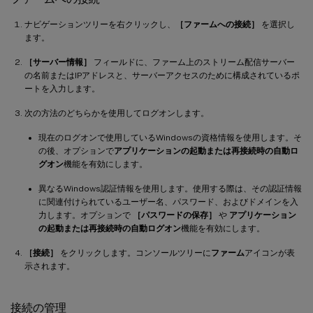
ナビゲーションツリーを右クリックし、
［ファームへの接続］
を選択し
ます。
［サーバー情報］
フィールドに、ファーム上のストリーム配信サーバー
の名前またはIPアドレスと、サーバーアクセスのために構成されているポ
ートを入力します。
次の方法のどちらかを使用してログオンします。
現在のログオンで使用しているWindowsの資格情報を使用します。そ
の後、オプションで
アプリケーションの起動または再接続時の自動ロ
グオン
機能を有効にします。
異なるWindows認証情報を使用します。使用する際は、その認証情報
に関連付けられているユーザー名、パスワード、およびドメインを入
力します。オプションで
［パスワードの保存］
や
アプリケーション
の起動または再接続時の自動ログオン
機能を有効にします。
［接続］
をクリックします。コンソールツリーに
ファーム
アイコンが表
示されます。
接続の管理