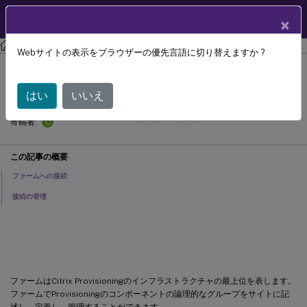
製品ドキュメン
JA
×
ト
Citrix Provisioning
Citrix Provisioning 2311
Webサイトの表示をブラウザーの優先言語に切り替えますか ?
ファーム
はい
いいえ
September 13,
2024
C
寄稿者:
この記事の概要
ファームへの接続
接続の管理
ファーム
ファームはCitrix Provisioningのインフラストラクチャの最上位を表します。
ファームでProvisioningのコンポーネントの論理的なグループをサイトに記
述し、定義し、管理することができます。