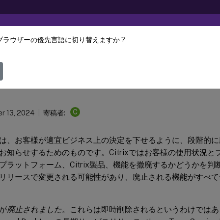
ブラウザーの優先言語に切り替えますか ?
Provisioning
Citrix Provisioning 2311
C
r 13, 2024
寄稿者:
は、お客様が適宜ビジネス上の決定を下せるように、段階的に
お知らせするためのものです。Citrixではお客様の使用状況
プラットフォーム、Citrix製品、機能を撤廃するかどうかを
リリースで変更される可能性があり、廃止される機能がすべて
が
廃止されました
。これらは即時削除されるというわけではありま