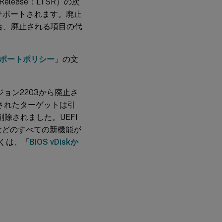
e Release：LTSR）の次
続きサポートされます。廃止
合、廃止される項目の代
ポートポリシー
」の文
ョン2203から廃止さ
成されたターゲットは引
除されました。UEFI
などのすべての新機能が
しくは、「
BIOS vDiskか