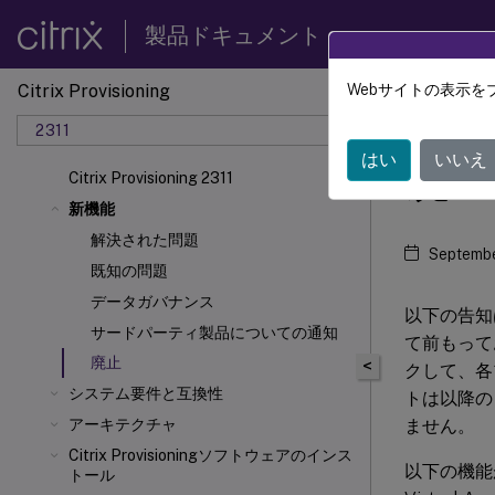
製品ドキュメント
Citrix Provisioning
Webサイトの表示を
Citrix 
2311
はい
いいえ
廃止
Citrix Provisioning 2311
新機能
解決された問題
Septembe
既知の問題
データガバナンス
以下の告知
サードパーティ製品についての通知
て前もって
廃止
<
クして、各
システム要件と互換性
トは以降の
ません。
アーキテクチャ
Citrix Provisioningソフトウェアのインス
以下の機能
トール