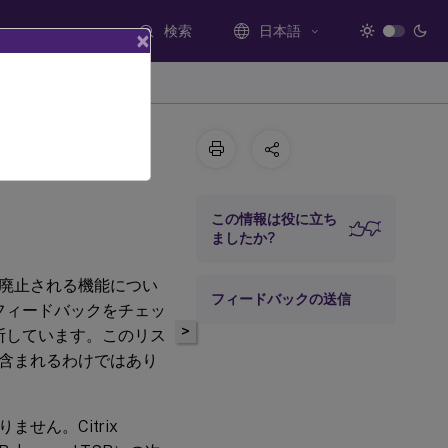
検索
日本語
×
この情報は役に立ち
ましたか?
廃止される機能につい
フィードバックの送信
とフィードバックをチェッ
>
判断しています。このリス
含まれるわけではあり
せん。Citrix