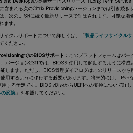
Apps and Desktopsの長期サービスリリース（Long Term Servic
含まれる次のCitrix Provisioningバージョンまでは引き
は、次のLTSRに続く最新リリースで削除されます。可能な場
れます。
サイクルサポートについて詳しくは、「
製品ライフサイクルサ
てください。
 ProvisioningでのBIOSサポート
：このプラットフォームはバージ
。バージョン2311では、BIOSを使用して起動するように構
能します。ただし、BIOS管理ダイアログはこのリリースから削
使用するように移行する必要があります。将来的には、IPv6
を使用する予定です。BIOS vDiskからUEFIへの変換について詳
Iへの変換
」を参照してください。