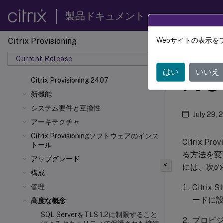
製品ドキュメント
Citrix Provisioning
Webサイトの表示を
Citrix 
Current Release
はい
いいえ
同じ
Citrix Provisioning 2407
新機能
システム要件と互換性
July 29, 
アーキテクチャ
Citrix Provisioningソフトウェアのインス
Citrix 
トール
る方法を変
アップグレード
<
には、次の
構成
Citr
管理
ードに
高度な概念
SQL ServerをTLS 1.2に制限すること
プロビ