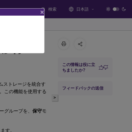
検索
日本語
×
移行
この情報は役に立
ちましたか?
グシステムストレージを統合す
フィードバックの送信
。この機能を使用する
>
バリーグループを、
保守
モ
します。