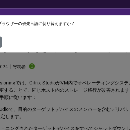
ブラウザーの優先言語に切り替えますか ?
Provisioning
Citrix Provisioning 2407
ホスト内のストレージの
C
2024
寄稿者:
Provisioningでは、Citrix StudioがVM内でオペレーティン
更することで、同じホスト内のストレージ移行が改善されます
手順に従います：
ix Studioで、目的のターゲットデバイスのメンバーを含むデリ
設定します。
ジョニングされたターゲットデバイスをすべてシャットダウン