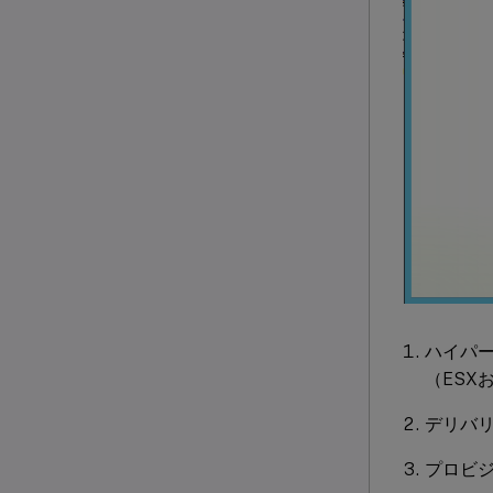
ハイパ
（ESX
デリバ
プロビ