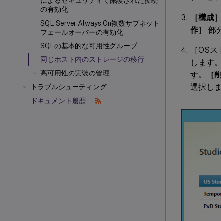
によるセキュリティで保護された接続
の有効化
［構成］
SQL Server Always On複数サブネット
作］
部
フェールオーバーの有効化
SQLの基本的な可用性グループ
［OS
同じホスト内のストレージの移行
します
高可用性の実装の管理
す。
［
選択し
トラブルシューティング
ドキュメント履歴