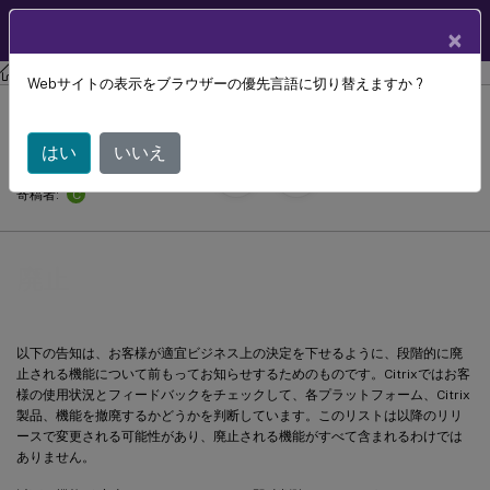
製品ドキュメン
JA
×
ト
Citrix Provisioning
Citrix Provisioning 2407
Webサイトの表示をブラウザーの優先言語に切り替えますか ?
廃止
はい
いいえ
September 13,
2024
C
寄稿者:
廃止
以下の告知は、お客様が適宜ビジネス上の決定を下せるように、段階的に廃
止される機能について前もってお知らせするためのものです。Citrixではお客
様の使用状況とフィードバックをチェックして、各プラットフォーム、Citrix
製品、機能を撤廃するかどうかを判断しています。このリストは以降のリリ
ースで変更される可能性があり、廃止される機能がすべて含まれるわけでは
ありません。