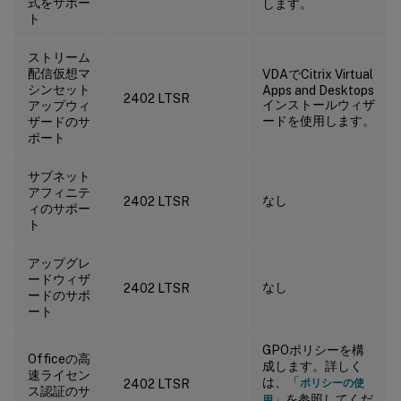
式をサポー
します。
ト
ストリーム
配信仮想マ
VDAでCitrix Virtual
シンセット
Apps and Desktops
2402 LTSR
インストールウィザ
アップウィ
ードを使用します。
ザードのサ
ポート
サブネット
アフィニテ
なし
2402 LTSR
ィのサポー
ト
アップグレ
ードウィザ
なし
2402 LTSR
ードのサポ
ート
GPOポリシーを構
Officeの高
成します。詳しく
速ライセン
は、「
2402 LTSR
ポリシーの使
ス認証のサ
」を参照してくだ
用