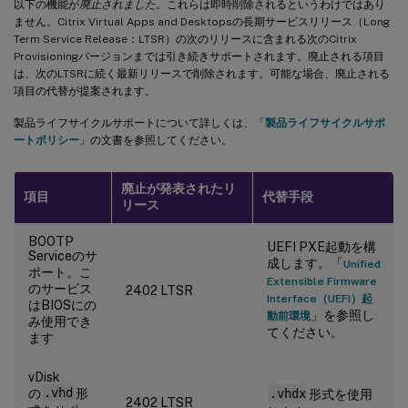
以下の機能が
廃止されました
。これらは即時削除されるというわけではあり
ません。Citrix Virtual Apps and Desktopsの長期サービスリリース（Long
Term Service Release：LTSR）の次のリリースに含まれる次のCitrix
Provisioningバージョンまでは引き続きサポートされます。廃止される項目
は、次のLTSRに続く最新リリースで削除されます。可能な場合、廃止される
項目の代替が提案されます。
製品ライフサイクルサポートについて詳しくは、「
製品ライフサイクルサポ
ートポリシー
」の文書を参照してください。
廃止が発表されたリ
項目
代替手段
リース
BOOTP
UEFI PXE起動を構
Serviceのサ
成します。「
Unified
ポート。こ
Extensible Firmware
のサービス
2402 LTSR
Interface（UEFI）起
はBIOSにの
」を参照し
動前環境
み使用でき
てください。
ます
vDisk
の
.vhd
形
.vhdx
形式を使用
2402 LTSR