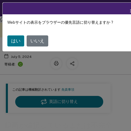
製品ドキュメン
JA
ト
Session Recording
Session Recording 2112
Webサイトの表示をブラウザーの優先言語に切り替えますか ?
録画が破損しているまたは不完全
このコンテンツは動的に機械
フィードバックを提供する
翻訳されています。
はい
いいえ
July 5, 2024
C
寄稿者:
この記事は機械翻訳されています.
免責事項
英語に切り替え
録画が破損しているまたは不完全