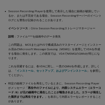
Session Recording Playerを使用して表示した場合に録画が破損してい
るか、または不完全である場合、Session Recordingサーバーのイベント
ログにも警告が記録されることがあります。
イベントソース
：Citrix Session Recordingストレージマネージャー
説明
：ファイル**
**を録画中のデータ喪失
この問題は、MCSまたはPVSで構成済みのマスターイメージとインストー
ル済みのMicrosoft Message Queuing（MSMQ）を使用してVDAを作成
する場合に発生します。この状況では、VDAでMSMQのQMIdが同じにな
ります。
これを回避するには、各VDAに対し、一意のQMIdを作成します。詳しく
は、「
インストール、セットアップ、およびアンインストール
」を参照し
てください。
特定の録画ファイルを再生しているときに、Session Recording Player
がメッセージ「
再生中のファイルにより、内部システムエラー（エラーコ
ード: 9）が元の録画中に発生したことが報告されました。エラーが発生し
た箇所までは再生できます。
」を表示して内部エラーをレポートすること
があります。