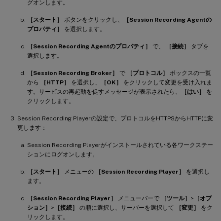
グオンします。
［スタート］
ボタンをクリックし、
［Session Recording Agentの
プロパティ］
を選択します。
［Session Recording Agentのプロパティ］
で、
［接続］
タブを
選択します。
［Session Recording Broker］
で
［プロトコル］
ボックスの一覧
から
［HTTP］
を選択し、
［OK］
をクリックして変更を受け入れま
す。サービスの再起動を促すメッセージが表示されたら、
［はい］
を
クリックします。
Session Recording Playerの設定で、プロトコルをHTTPSからHTTPに変
更します：
Session Recording Playerがインストールされている各ワークステー
ションにログオンします。
［スタート］
メニューの
［Session Recording Player］
を選択し
ます。
［Session Recording Player］
メニューバーで
［ツール］
>
［オプ
ション］
>
［接続］
の順に選択し、サーバーを選択して
［変更］
をク
リックします。