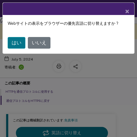
製品ドキュメン
JA
×
ト
Session Recording
Session Recording 2203 LTSR
Webサイトの表示をブラウザーの優先言語に切り替えますか ?
通信プロトコルの変更
このコンテンツは動的に機械
フィードバックを提供する
翻訳されています。
はい
いいえ
July 5, 2024
C
寄稿者:
この記事の概要
HTTPを通信プロトコルに使用する
通信プロトコルをHTTPSに戻す
この記事は機械翻訳されています.
免責事項
英語に切り替え