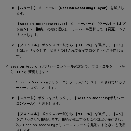
［スタート］
メニューの
［Session Recording Player］
を選択し
ます。
［Session Recording Player］
メニューバーで
［ツール］
>
［オプ
ション］
>
［接続］
の順に選択し、サーバーを選択して
［変更］
をク
リックします。
［プロトコル］
ボックスの一覧から
［HTTPS］
を選択し、
［OK］
を2回クリックして、変更を受け入れてダイアログボックスを閉じま
す。
Session Recordingポリシーコンソールの設定で、プロトコルをHTTPか
らHTTPSに変更します：
Session Recordingポリシーコンソールがインストールされているサ
ーバーにログオンします。
［スタート］
ボタンをクリックし、
［Session Recordingポリシー
コンソール］
を選択します。
［プロトコル］
ボックスの一覧から
［HTTPS］
を選択し、
［OK］
をクリックして接続します。接続が確立するとこの設定が保存され、
次にSession Recordingポリシーコンソールを起動するときにも使用
されます。