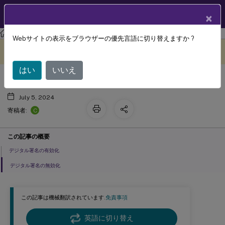
製品ドキュメン
JA
×
ト
Session Recording
Session Recording 2203 LTSR
Webサイトの表示をブラウザーの優先言語に切り替えますか ?
デジタル署名の有効化または無効化
このコンテンツは動的に機械
フィードバックを提供する
翻訳されています。
はい
いいえ
July 5, 2024
C
寄稿者:
この記事の概要
デジタル署名の有効化
デジタル署名の無効化
この記事は機械翻訳されています.
免責事項
英語に切り替え