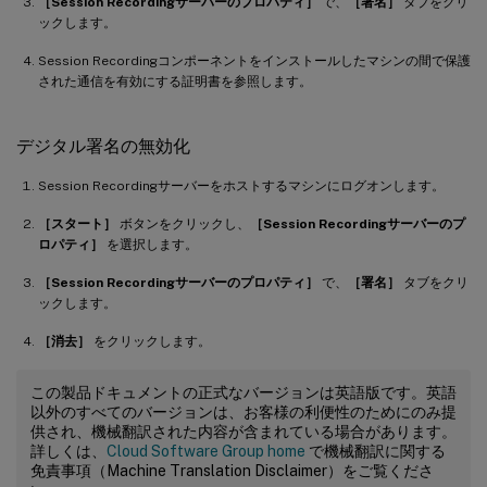
［Session Recordingサーバーのプロパティ］
で、
［署名］
タブをクリ
ックします。
Session Recordingコンポーネントをインストールしたマシンの間で保護
された通信を有効にする証明書を参照します。
デジタル署名の無効化
Session Recordingサーバーをホストするマシンにログオンします。
［スタート］
ボタンをクリックし、
［Session Recordingサーバーのプ
ロパティ］
を選択します。
［Session Recordingサーバーのプロパティ］
で、
［署名］
タブをクリ
ックします。
［消去］
をクリックします。
この製品ドキュメントの正式なバージョンは英語版です。英語
以外のすべてのバージョンは、お客様の利便性のためにのみ提
供され、機械翻訳された内容が含まれている場合があります。
詳しくは、
Cloud Software Group home
で機械翻訳に関する
免責事項（Machine Translation Disclaimer）をご覧くださ