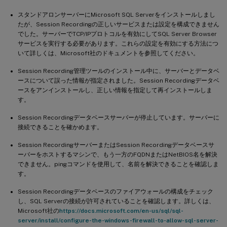
スタンドアロンサーバーにMicrosoft SQL Serverをインストールしまし
たが、Session Recordingの正しいサービスまたは設定を構成できません
でした。サーバーでTCP/IPプロトコルを有効にしてSQL Server Browser
サービスを実行する必要があります。これらの設定を有効にする方法につ
いて詳しくは、Microsoft社のドキュメントを参照してください。
Session Recording管理ツールのインストール中に、サーバーとデータベ
ースについて誤った情報が指定されました。Session Recordingデータベ
ースをアンインストールし、正しい情報を指定して再インストールしま
す。
Session Recordingデータベースサーバーが停止しています。サーバーに
接続できることを確かめます。
Session RecordingサーバーまたはSession Recordingデータベースサ
ーバーをホストするマシンで、もう一方のFQDNまたはNetBIOS名を解決
できません。pingコマンドを使用して、名前を解決できることを確認しま
す。
Session Recordingデータベースのファイアウォールの構成をチェック
し、SQL Serverの接続が許可されていることを確認します。詳しくは、
Microsoft社の
https://docs.microsoft.com/en-us/sql/sql-
server/install/configure-the-windows-firewall-to-allow-sql-server-