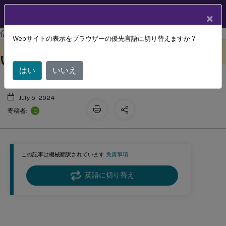
製品ドキュメン
JA
×
ト
Session Recording
Session Recording 2203 LTSR
Webサイトの表示をブラウザーの優先言語に切り替えますか ?
サーバーがデータベースに接続できな
このコンテンツは動的に機械
フィードバックを提供する
翻訳されています。
い
はい
いいえ
July 5, 2024
C
寄稿者:
この記事は機械翻訳されています.
免責事項
英語に切り替え
サーバーがデータベースに接続でき