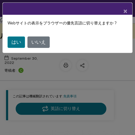
製品ドキュメン
JA
×
ト
Session Recording
Session Recording 2207
Webサイトの表示をブラウザーの優先言語に切り替えますか ?
サーバーコンポーネントをインストー
このコンテンツは動的に機械
フィードバックを提供する
翻訳されています。
ルできない
はい
いいえ
September 30,
2022
C
寄稿者:
この記事は機械翻訳されています.
免責事項
英語に切り替え
サーバーコンポーネントをインスト