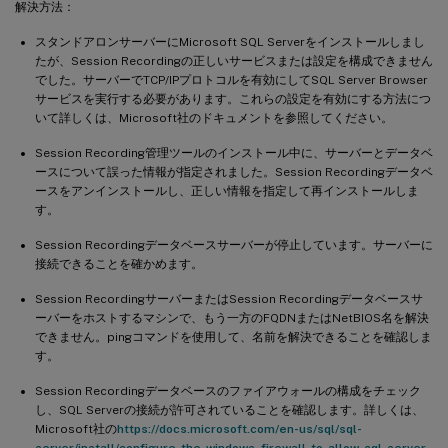
解決方法：
スタンドアロンサーバーにMicrosoft SQL Serverをインストールしまし
たが、Session Recordingの正しいサービスまたは設定を構成できません
でした。サーバーでTCP/IPプロトコルを有効にしてSQL Server Browser
サービスを実行する必要があります。これらの設定を有効にする方法につ
いて詳しくは、Microsoft社のドキュメントを参照してください。
Session Recording管理ツールのインストール中に、サーバーとデータベ
ースについて誤った情報が指定されました。Session Recordingデータベ
ースをアンインストールし、正しい情報を指定して再インストールしま
す。
Session Recordingデータベースサーバーが停止しています。サーバーに
接続できることを確かめます。
Session RecordingサーバーまたはSession Recordingデータベースサ
ーバーをホストするマシンで、もう一方のFQDNまたはNetBIOS名を解決
できません。pingコマンドを使用して、名前を解決できることを確認しま
す。
Session Recordingデータベースのファイアウォールの構成をチェック
し、SQL Serverの接続が許可されていることを確認します。詳しくは、
Microsoft社の
https://docs.microsoft.com/en-us/sql/sql-
server/install/configure-the-windows-firewall-to-allow-sql-server-