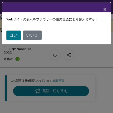
製品ドキュメン
JA
×
ト
Session Recording
Session Recording 2207
Webサイトの表示をブラウザーの優先言語に切り替えますか ?
サーバーがデータベースに接続できな
このコンテンツは動的に機械
フィードバックを提供する
翻訳されています。
い
はい
いいえ
September 30,
2022
C
寄稿者:
この記事は機械翻訳されています.
免責事項
英語に切り替え
サーバーがデータベースに接続でき