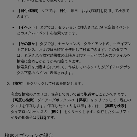
［日付/時刻］
タブでは、日付、曜日、および時刻を使用して検索で
きます。
［イベント］
タブでは、セッションに挿入されたCitrix定義イベント
とカスタムイベントを検索できます。
［そのほか］
タブでは、セッション名、クライアント名、クライアン
トアドレス、および録画時間を使用して検索できます。このタブで
は、表示される検索結果数の上限およびアーカイブ済みのファイルを
検索に含めるかどうかも指定できます。
検索条件を指定するにつれて、作成しているクエリがダイアログボッ
クス下部のペインに表示されます。
［検索］
をクリックして検索を開始します。
高度な検索のクエリは、保存しておいて後で取得することができます。
［高度な検索］
ダイアログボックスの
［保存］
をクリックして、現在の
クエリを保存します。保存したクエリを取得するには、
［高度な検索］
ダイアログボックスの
［開く］
をクリックします。保存したクエリファ
イルの拡張子は
.isq
です。
検索オプションの設定