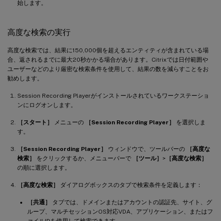
始します。
高度な検索の実行
高度な検索では、結果に150,000個を超えるエンティティが含まれている場
合、返されるまでに最大20秒かかる場合があります。Citrixでは日付範囲や
ユーザーなどのより厳密な検索条件を使用して、結果の数を減らすことをお
勧めします。
Session Recording Playerがインストールされているワークステーショ
ンにログオンします。
［スタート］
メニューの
［Session Recording Player］
を選択しま
す。
［Session Recording Player］
ウィンドウで、ツールバーの
［高度な
検索］
をクリックするか、メニューバーで
［ツール］
>
［高度な検索］
の順に選択します。
［高度な検索］
ダイアログボックスのタブで検索条件を定義します：
［共通］
タブでは、ドメインまたはアカウントの認証先、サイト、グ
ループ、マルチセッションOS対応VDA、アプリケーション、またはフ
ァイルIDを使用して検索できます。