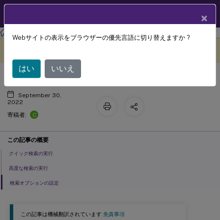
製品ドキュメン
JA
×
ト
Session Recording
Session Recording 2207
Webサイトの表示をブラウザーの優先言語に切り替えますか ?
録画の検索
このコンテンツは動的に機械
フィードバックを提供する
翻訳されています。
はい
いいえ
September 30,
2022
C
寄稿者:
この記事の概要
クイック検索の実行
高度な検索の実行
検索オプションの設定
この記事は機械翻訳されています.
免責事項