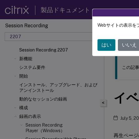
製品ドキュメント
Session Recording
Webサイトの表示を
このコンテン
2207
Sessio
はい
いいえ
Session Recording 2207
新機能
この記事
システム要件
開始
インストール、アップグレード、および
アンインストール
イベ
動的なセッションの録画
<
構成
録画の表示
July 5, 2
Session Recording
Player（Windows）
再生ページ