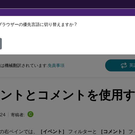
ブラウザーの優先言語に切り替えますか ?
ツは動的に機械翻訳されています。
フィ
n Recording
Session Recording 2207
英
は機械翻訳されています.
免責事項
ントとコメントを使用
C
024
寄稿者:
の右ペインでは、
［イベント］
フィルターと
［コメント］
フ