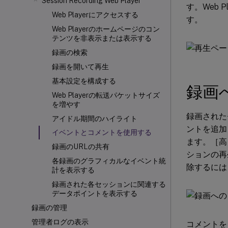
Session Recording Web Player
す。Web
Web Playerにアクセスする
す。
Web Playerのホームページのコン
テンツを非表示または表示する
録画の検索
録画を開いて再生
基本設定を構成する
録画
Web Playerの転送パケットサイズ
を増やす
録画された
アイドル期間のハイライト
ントを追加
イベントとコメントを使用する
ます。［高
録画のURLの共有
ションの再
各録画のグラフィカルなイベント統
除するには
計を表示する
録画された各セッションに関連する
データポイントを表示する
録画の管理
管理者ログの表示
コメントを