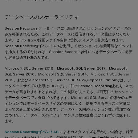
データベースのスケーラビリティ
Session Recordingデータベースには録画されたセッションのメタデータの
みが格納されるため、このデータベースに送信されるデータ量は少なくなり
ます。セッションの録画ファイル自体は別のディスクに書き込まれます。
Session RecordingイベントAPIを使用してセッションに検索可能なイベント
を挿入するのでなければ、Session Recording1件につきデータベースに必要
な容量は通常1KBのみです。
Microsoft SQL Server 2019、Microsoft SQL Server 2017、Microsoft
SQL Server 2016、Microsoft SQL Server 2014、Microsoft SQL Server
2012、およびMicrosoft SQL Server 2008 R2のExpress Editionでは、デ
ータベースサイズの上限は10GBです。1件のSession Recordingあたり1KBの
データが書き込まれるとすれば、この制限があっても、4百万件のセッション
をデータベースでカタログ化できます。Microsoft SQL Serverのほかのエデ
ィションではデータベースサイズの制限はなく、使用できるディスク容量に
よってのみ上限が決定されます。データベース内のセッション数が増加する
につれて、データベースのパフォーマンスと検索速度はごくわずかに低下し
ます。
Session RecordingイベントAPI
によるカスタマイズを行わない場合は、録画
セッションそれぞれについて、録画開始時に2件、ユーザーがセッションにロ