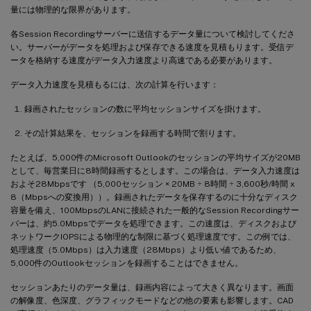
量には物理的な限界があります。
各Session Recordingサーバーに送信するデータ量について検討してくださ
い。サーバーがデータを処理および保存できる速度を見積もります。受信デ
ータを格納する速度がデータ入力速度より高速である必要があります。
データ入力速度を見積もるには、次の計算を行います：
録画されたセッションの数に平均セッションサイズを掛けます。
その計算結果を、セッションを録画する時間で割ります。
たとえば、5,000件のMicrosoft Outlookのセッションの平均サイズが20MB
として、毎営業日に8時間録画するとします。この場合は、データ入力速度は
およそ28Mbpsです （5,000セッション × 20MB ÷ 8時間 ÷ 3,600秒/時間 x
8（Mbpsへの変換用））。録画されたデータを保存するのに十分なディスク
容量を備え、100MbpsのLANに接続された一般的なSession Recordingサー
バーは、約5.0Mbpsでデータを処理できます。この速度は、ディスクおよび
ネットワークIOPSによる物理的な制限に基づく処理速度です。この例では、
処理速度（5.0Mbps）は入力速度（28Mbps）より低い値であるため、
5,000件のOutlookセッションを録画することはできません。
セッションあたりのデータ量は、録画内容によって大きく異なります。画面
の解像度、色深度、グラフィックモードなどの他の要素も影響します。CAD