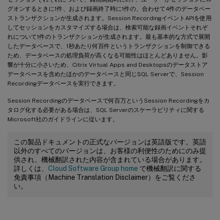
グオンするときに1件、および録画終了時に1件の、合わせて4件のデータベー
ストランザクションが生成されます。Session RecordingイベントAPIを使用
してセッションをカスタマイズする場合は、検索可能な録画イベントそれぞ
れについて1件のトランザクションが生成されます。最も基本的な方式で展開
したデータベースで、1秒あたり何百件というトランザクションを制御できる
ため、データベースの処理負荷が高くなる可能性はほとんどありません。影
響が十分に小さいため、Citrix Virtual Apps and Desktopsのデータストア
データベースを含めたほかのデータベースと同じSQL Serverで、Session
Recordingデータベースを実行できます。
Session Recordingのデータベースで何百万というSession Recordingをカ
タログ化する必要がある場合は、SQL Serverのスケーラビリティに関する
Microsoft社のガイドラインに従います。
この製品ドキュメントの正式なバージョンは英語版です。英語
以外のすべてのバージョンは、お客様の利便性のためにのみ提
供され、機械翻訳された内容が含まれている場合があります。
詳しくは、
Cloud Software Group home
で機械翻訳に関する
免責事項（Machine Translation Disclaimer）をご覧くださ
い。