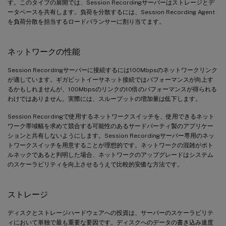
す。このタイプの展開では、Session Recordingサーバーはストレージとデ
ータベースを共有します。負荷を分散するには、Session Recording Agent
を負荷分散を担当するロードバランサーに割り当てます。
ネットワークの性能
Session Recordingサーバーに接続するには100Mbpsのネットワークリンク
が適しています。ギガビットイーサネット接続ではパフォーマンスが向上す
るかもしれませんが、100Mbpsのリンクの10倍のパフォーマンスが得られる
わけではありません。実際には、スループットの増加量は低下します。
Session Recordingで使用するネットワークスイッチを、使用できるネット
ワーク帯域幅を求めて競合する可能性のあるサードパーティ製のアプリケー
ションと共有しないようにします。Session Recordingサーバー専用のネッ
トワークスイッチを用意することが理想的です。ネットワークの混雑がボト
ルネックであると判明した場合、ネットワークのアップグレードはシステム
のスケーラビリティを向上させるうえで比較的安価な方法です。
ストレージ
ディスクとストレージハードウェアへの投資は、サーバーのスケーラビリテ
ィにおいて単独で最も重要な要因です。ディスクへのデータの書き込み速度