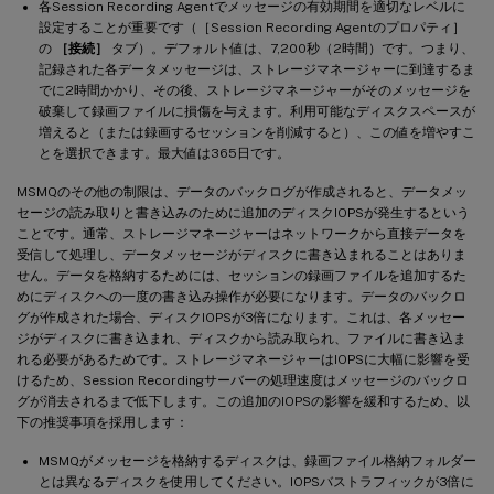
各Session Recording Agentでメッセージの有効期間を適切なレベルに
設定することが重要です（［Session Recording Agentのプロパティ］
の
［接続］
タブ）。デフォルト値は、7,200秒（2時間）です。つまり、
記録された各データメッセージは、ストレージマネージャーに到達するま
でに2時間かかり、その後、ストレージマネージャーがそのメッセージを
破棄して録画ファイルに損傷を与えます。利用可能なディスクスペースが
増えると（または録画するセッションを削減すると）、この値を増やすこ
とを選択できます。最大値は365日です。
MSMQのその他の制限は、データのバックログが作成されると、データメッ
セージの読み取りと書き込みのために追加のディスクIOPSが発生するという
ことです。通常、ストレージマネージャーはネットワークから直接データを
受信して処理し、データメッセージがディスクに書き込まれることはありま
せん。データを格納するためには、セッションの録画ファイルを追加するた
めにディスクへの一度の書き込み操作が必要になります。データのバックロ
グが作成された場合、ディスクIOPSが3倍になります。これは、各メッセー
ジがディスクに書き込まれ、ディスクから読み取られ、ファイルに書き込ま
れる必要があるためです。ストレージマネージャーはIOPSに大幅に影響を受
けるため、Session Recordingサーバーの処理速度はメッセージのバックロ
グが消去されるまで低下します。この追加のIOPSの影響を緩和するため、以
下の推奨事項を採用します：
MSMQがメッセージを格納するディスクは、録画ファイル格納フォルダー
とは異なるディスクを使用してください。IOPSバストラフィックが3倍に