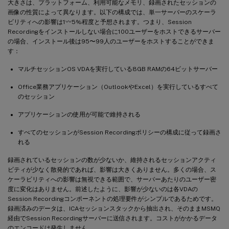
大きさは、プラットフォーム、利用可能なメモリ、録画されたセッションの
画像の性質によって異なります。以下の構成では、単一サーバーのスケーラ
ビリティへの影響は1〰5%程度と予想されます。つまり、Session
Recordingをインストールしない場合に100ユーザーをホストできるサーバー
の場合、インストール後は95〜99人のユーザーをホストすることができま
す：
マルチセッションOS VDAを実行している8GB RAMの64ビットサーバー
Office業務アプリケーション（OutlookやExcel）を実行しているすべて
のセッション
アプリケーションの使用が可能で維持される
すべてのセッションがSession Recordingポリシーの構成に従って録画さ
れる
録画されているセッションの数が少ないか、維持されるセッションアクティ
ビティが少なく散発的であれば、影響は大きくありません。多くの場合、ス
ケーラビリティへの影響は無視できる範囲で、サーバーあたりのユーザー密
度に変化はありません。前述したように、影響が少ないのは各VDAの
Session Recordingコンポーネントの処理要件がシンプルであるためです。
録画済みのデータは、ICAセッションスタックから抽出され、そのままMSMQ
経由でSession Recordingサーバーに送信されます。コストがかかるデータ
のエンコードは発生しません。