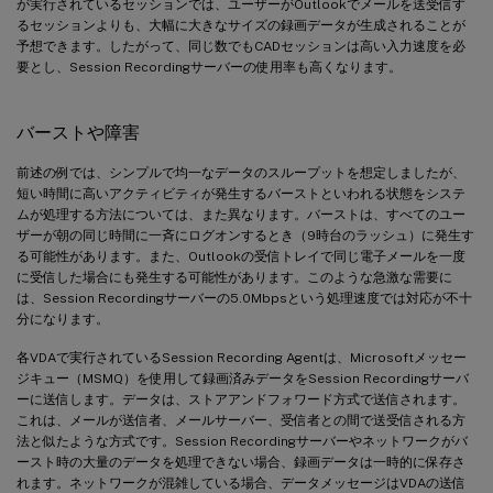
が実行されているセッションでは、ユーザーがOutlookでメールを送受信す
るセッションよりも、大幅に大きなサイズの録画データが生成されることが
予想できます。したがって、同じ数でもCADセッションは高い入力速度を必
要とし、Session Recordingサーバーの使用率も高くなります。
バーストや障害
前述の例では、シンプルで均一なデータのスループットを想定しましたが、
短い時間に高いアクティビティが発生するバーストといわれる状態をシステ
ムが処理する方法については、また異なります。バーストは、すべてのユー
ザーが朝の同じ時間に一斉にログオンするとき（9時台のラッシュ）に発生す
る可能性があります。また、Outlookの受信トレイで同じ電子メールを一度
に受信した場合にも発生する可能性があります。このような急激な需要に
は、Session Recordingサーバーの5.0Mbpsという処理速度では対応が不十
分になります。
各VDAで実行されているSession Recording Agentは、Microsoftメッセー
ジキュー（MSMQ）を使用して録画済みデータをSession Recordingサーバ
ーに送信します。データは、ストアアンドフォワード方式で送信されます。
これは、メールが送信者、メールサーバー、受信者との間で送受信される方
法と似たような方式です。Session Recordingサーバーやネットワークがバ
ースト時の大量のデータを処理できない場合、録画データは一時的に保存さ
れます。ネットワークが混雑している場合、データメッセージはVDAの送信