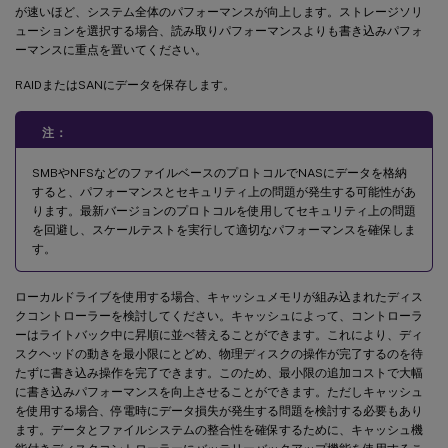
が速いほど、システム全体のパフォーマンスが向上します。ストレージソリ
ューションを選択する場合、読み取りパフォーマンスよりも書き込みパフォ
ーマンスに重点を置いてください。
RAIDまたはSANにデータを保存します。
注：
SMBやNFSなどのファイルベースのプロトコルでNASにデータを格納
すると、パフォーマンスとセキュリティ上の問題が発生する可能性があ
ります。最新バージョンのプロトコルを使用してセキュリティ上の問題
を回避し、スケールテストを実行して適切なパフォーマンスを確保しま
す。
ローカルドライブを使用する場合、キャッシュメモリが組み込まれたディス
クコントローラーを検討してください。キャッシュによって、コントローラ
ーはライトバック中に昇順に並べ替えることができます。これにより、ディ
スクヘッドの動きを最小限にとどめ、物理ディスクの操作が完了するのを待
たずに書き込み操作を完了できます。このため、最小限の追加コストで大幅
に書き込みパフォーマンスを向上させることができます。ただしキャッシュ
を使用する場合、停電時にデータ損失が発生する問題を検討する必要もあり
ます。データとファイルシステムの整合性を確保するために、キャッシュ機