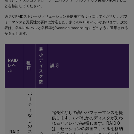
能付きディスクコントローラーにバッテリーバックアップ機能を使用するこ
とを検討してください。
適切なRAIDストレージソリューションを使用するようにしてください。パフ
ォーマンスと冗長性の要件に対応した、多くのRAIDレベルがあります。次の
表は、各RAIDレベルと各標準がSession Recordingにどのように適用される
かを示します。
最
小
デ
RAID
種
レベ
ィ
説明
類
ル
ス
ク
数
パ
リ
テ
ィ
冗長性なしの高いパフォーマンスを提
な
供します。いずれかのディスクが失わ
し
れるとアレイが破損します。RAID 0
の
は、セッションの録画ファイルを格納
ス
RAID
する低コストソリューションであり、