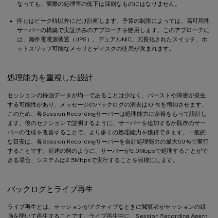
なっても、実際の処理率の低下は深刻なものにはなりません。
停止はピーク時以外にだけ計画します。予算の制限によっては、高可用性
サーバーの構築で実証済みのアプローチを使用します。このアプローチに
は、無停電電源装置（UPS）、デュアルNIC、冗長化されたスイッチ、ホ
ットスワップ可能なメモリとディスクの使用が含まれます。
処理能力を重視した設計
セッションの録画データが均一であることは少なく、バーストや障害が発生
する可能性があり、メッセージのバックログの消去はIOPSを増加させます。
このため、各Session Recordingサーバーは処理能力に余裕をもって設計し
ます。後のセクションで説明するように、サーバーを追加するか既存のサー
バーの仕様を改善することで、より多くの処理能力を獲得できます。一般的
な目安は、各Session Recordingサーバーを合計処理能力の最大50%で実行
することです。前述の例のように、サーバーが5.0Mbpsで処理することがで
きる場合、システムは2.5Mbpsで実行することを目標にします。
バックログとライブ再生
ライブ再生とは、セッションがアクティブなときに閲覧者がセッションの録
画を開いて再生することです。ライブ再生中に、Session Recording Agent