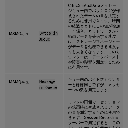
CitrixSmAudDataメッセー
ジキュー内でバックログが作
成されたデータの量を決定す
るために使用できます。時間
の経過とともにこの値が増加
した場合、ネットワークから
Bytes in
MSMQキュ
録画データを受信する速度
ー
Queue
は、ストレージマネージャー
がデータを処理できる速度よ
りも大きくなります。このカ
ウンターは、データバースト
や障害の影響を測定するため
に有用です。
キュー内のバイト数カウンタ
Message
MSMQキュ
ーとほぼ同じですが、メッセ
ー
in Queue
ージの数を測定します。
リンクの両側で、セッション
の録画時に生成されるデータ
の量を測定するために使用で
きます。Session Recording
サーバーで測定すると、この
カウンターは受信データを受