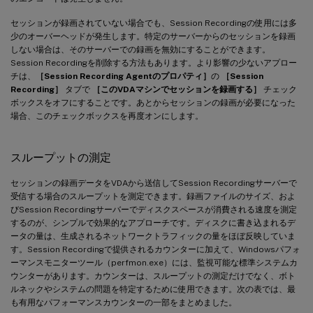
セッションが録画されていない場合でも、Session Recordingの使用には多
少のオーバーヘッドが発生します。特定のサーバーからのセッションを録画
しない場合は、そのサーバーでの録画を無効にすることができます。
Session Recordingを削除する方法もあります。より影響の少ないアプロー
チは、
［Session Recording Agentのプロパティ］
の
［Session
Recording］
タブで
［このVDAマシンでセッションを録画する］
チェック
ボックスをオフにすることです。あとからセッションの録画が必要になった
場合、このチェックボックスを再度オンにします。
スループットの測定
セッションの録画データをVDAから送信してSession Recordingサーバーで
受信する場合のスループットを測定できます。録画ファイルのサイズ、およ
びSession Recordingサーバーでディスクスペースが消費される速度を測定
するのが、シンプルで効果的なアプローチです。ディスクに書き込まれるデ
ータの量は、生成されるネットワークトラフィックの量をほぼ反映していま
す。Session Recordingで提供されるカウンターに加えて、Windowsパフォ
ーマンスモニターツール（perfmon.exe）には、監視可能な標準システムカ
ウンターがあります。カウンターは、スループットの測定だけでなく、ボト
ルネックやシステムの問題を特定するために使用できます。次の表では、最
も有用なパフォーマンスカウンターの一部をまとめました。