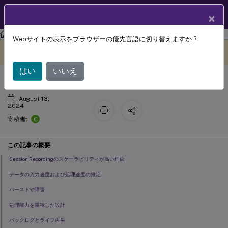
製品ドキュメン
JA
×
ト
Session Recording
Session Recording 2212
Webサイトの表示をブラウザーの優先言語に切り替えますか ?
スケーラビリティに関する注意事項
このコンテンツは動的に機械
フィードバックを提供する
翻訳されています。
はい
いいえ
August 13,
2024
C
寄稿者:
この記事の概要
Session Recordingのスケーラビリティが高い理由
データの入力速度および処理速度の推定
バーストや障害
処理能力を重視した設計
バックログとライブ再生