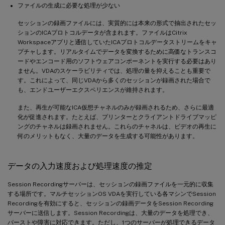
ファイルの生成に必要な処理が少ない
セッションの録画ファイルには、実質的には本来の形式で抽出されたセッ
ションのICAプロトコルデータが含まれます。ファイルはCitrix
Workspaceアプリと通信していたICAプロトコルデータストリームをキャ
プチャします。リアルタイムでデータを変換するために高価なトランスコ
ードやエンコード用のソフトウェアコンポーネントを実行する必要はあり
ません。VDAのスケーラビリティでは、処理の量を抑えることも重要で
す。これによって、同じVDAから多くのセッションが録画された場合で
も、エンドユーザーエクスペリエンスが維持されます。
また、再生が可能なICA仮想チャネルのみが録画されるため、さらに最適
化が促進されます。たとえば、プリンターとクライアントドライブマッピ
ングのチャネルは録画されません。これらのチャネルは、ビデオの再生に
何のメリットもなく、大量のデータを生成する可能性があります。
データの入力速度および処理速度の推定
Session Recordingサーバーは、セッションの録画ファイルを一元的に収集
する場所です。マルチセッションOS VDAを実行している各マシンでSession
Recordingを有効にすると、セッションの録画データをSession Recording
サーバーに送信します。Session Recordingは、大量のデータを処理でき、
バーストや障害に対応できます。ただし、1つのサーバーが処理できるデータ