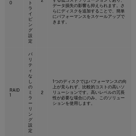
2
0
ト
データ損失の影響も抑えられます。さ
ラ
らにディスクを追加することで、簡単
イ
にパフォーマンスをスケールアップで
ピ
きます。
ン
グ
設
定
パ
リ
テ
ィ
な
し
1つのディスクではパフォーマンスの向
の
上が見られず、比較的コストの高いソ
RAID
ミ
リューションです。高いレベルの冗長
2
1
ラ
性が必要な場合にのみ、このソリュー
ー
ションを使用します。
リ
ン
グ
設
定