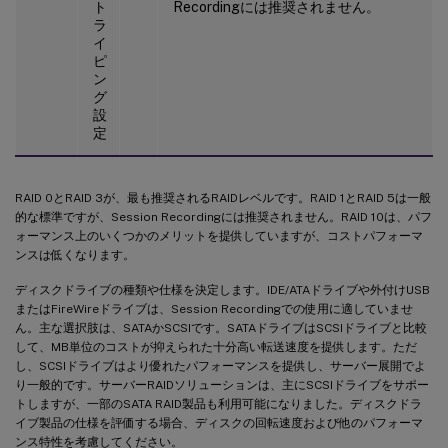
ト
Recordingには推奨されません。
ラ
イ
ピ
ン
グ
設
定
RAID 0とRAID 3が、最も推奨されるRAIDレベルです。RAID 1とRAID 5は一般
的な標準ですが、Session Recordingには推奨されません。RAID 10は、パフ
ォーマンス上のいくつかのメリットを提供していますが、コストパフォーマ
ンスは低くなります。
ディスクドライブの種類や仕様を決定します。IDE/ATAドライブや外付けUSB
またはFireWireドライブは、Session Recordingでの使用に適していませ
ん。主な選択肢は、SATAかSCSIです。SATAドライブはSCSIドライブと比較
して、MB単位のコストが抑えられた十分高い転送速度を提供します。ただ
し、SCSIドライブはより優れたパフォーマンスを提供し、サーバー展開でよ
り一般的です。サーバーRAIDソリューションは、主にSCSIドライブをサポー
トしますが、一部のSATA RAID製品も利用可能になりました。ディスクドラ
イブ製品の仕様を評価する場合、ディスクの回転速度および他のパフォーマ
ンス特性を考慮してください。