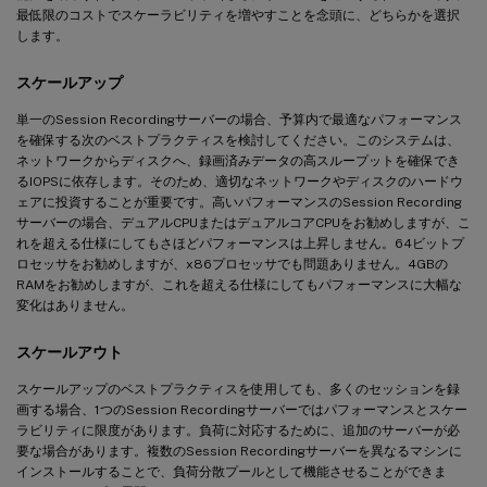
最低限のコストでスケーラビリティを増やすことを念頭に、どちらかを選択
します。
スケールアップ
単一のSession Recordingサーバーの場合、予算内で最適なパフォーマンス
を確保する次のベストプラクティスを検討してください。このシステムは、
ネットワークからディスクへ、録画済みデータの高スループットを確保でき
るIOPSに依存します。そのため、適切なネットワークやディスクのハードウ
ェアに投資することが重要です。高いパフォーマンスのSession Recording
サーバーの場合、デュアルCPUまたはデュアルコアCPUをお勧めしますが、こ
れを超える仕様にしてもさほどパフォーマンスは上昇しません。64ビットプ
ロセッサをお勧めしますが、x86プロセッサでも問題ありません。4GBの
RAMをお勧めしますが、これを超える仕様にしてもパフォーマンスに大幅な
変化はありません。
スケールアウト
スケールアップのベストプラクティスを使用しても、多くのセッションを録
画する場合、1つのSession Recordingサーバーではパフォーマンスとスケー
ラビリティに限度があります。負荷に対応するために、追加のサーバーが必
要な場合があります。複数のSession Recordingサーバーを異なるマシンに
インストールすることで、負荷分散プールとして機能させることができま