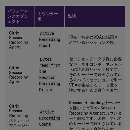
パフォーマ
カウンター
ンスオブジ
説明
名
ェクト
Citrix
Active
現在、特定のVDAに録画さ
Session
Recording
Recording
れているセッションの数。
Count
Agent
セッションデータ取得に必要
Bytes
なカーネルコンポーネントか
read from
Citrix
らの読み取りバイト数です。
the
Session
そのサーバーで録画されてい
Recording
Session
るすべてのセッションで単一
Agent
Recording
VDAが生成するデータ量を
Driver
決定するために役立ちます。
Session Recordingサーバー
Citrix
を除いてはCitrix Session
Session
Active
Recording Agentのカウンタ
Recording
Recording
ーと同様です。現在、すべて
ストレージ
のサーバーで録画されている
Count
マネージャ
セッションの合計数を示しま