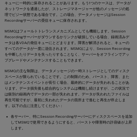
キューに一時的に保存されることがあります。もう1つのケースは、データが
ネットワークを通過したが、ストレージマネージャーが他のメッセージの処
理でビジー状態である場合です。この場合、データメッセージはSession
Recordingサーバーの受信キューに保存されます。
MSMQはフォールトトレランスメカニズムとしても機能します。Session
Recordingサーバーがダウンするかリンクが破損している場合、録画済みデ
ータは各VDAの発信キューにとどまります。障害が解消されると、キューの
すべてのデータが一度に送信されます。MSMQにより、Session Recording
を中断したりデータを失ったりすることなく、サーバーをオフラインでアッ
プグレードやメンテナンスすることもできます。
MSMQの主な制限は、データメッセージの一時ストレージとしてのディスク
スペースが限られていることです。この制限のため、バースト、障害、また
はメンテナンスイベントが長引く場合、最終的にデータが失われることがあ
ります。データ損失後も総合的なシステムは機能し続けますが、この状況で
は個別の録画内でデータの一部が失われます。データが失われたファイルは
再生可能ですが、最初に失われたデータの箇所まで進むと再生が停止しま
す。以下の点に注意してください：
各サーバー、特にSession Recordingサーバーにディスクスペースを追加
してMSMQで使用できるようにすると、バーストや障害時の許容値が上昇
します。