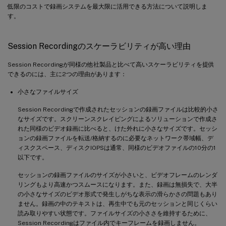
低限のコストで録画システムを最大限に活用できる方法について説明しま
す。
Session Recordingのスケーラビリティが高い理由
Session Recordingが同様の他社製品と比べて高いスケーラビリティを提供
できるのには、主に2つの理由があります：
小さなファイルサイズ
Session Recordingで作成されたセッションの録画ファイルは比較的小さ
なサイズです。スクリーンスクレイピングによるソリューションで作成さ
れた同様のビデオ録画に比べると、けた外れに小さなサイズです。セッシ
ョンの録画ファイルを転送/格納するのに必要なネットワーク帯域幅、デ
ィスクスペース、ディスクIOPSは通常、同様のビデオファイルの10分の1
以下です。
セッションの録画ファイルのサイズが小さいと、ビデオフレームのレンダ
リングもより高速かつスムースになります。また、録画は無損失で、大半
の小さなサイズのビデオ形式で発生しがちな表示の滑らかさの問題もあり
ません。録画の中のテキストは、再生中でも元のセッションと同じくらい
読み取りやすい状態です。ファイルサイズの小ささを維持するために、
Session Recordingはファイル内でキーフレームを録画しません。