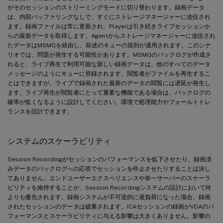
がそのセッションのストリーミングモードに切り替わります。録画データ
は、内部バッファリングなしで、すぐにストレージマネージャーに送信され
ます。録画ファイルは常に更新され、Playerは引き続きライブセッションか
らの最新データを取得します。Agentからストレージマネージャーに送信され
たデータはMSMQを経由し、前述のキューの規則が適用されます。このシナ
リオでは、問題が発生する可能性があります。MSMQのバックログが作成さ
れると、ライブ再生で利用可能な新しい録画データは、他のすべてのデータ
メッセージのようにキューに登録されます。閲覧者がファイルを再生するこ
とはできますが、ライブで録画された最新のデータの閲覧には遅延が発生し
ます。ライブ再生が閲覧者にとって重要な機能である場合は、バックログの
確率が低くなるように設計してください。環境で処理能力やフォールトトレ
ランスを設計できます。
システムのスケーラビリティ
Session Recordingがセッションのパフォーマンスを低下させたり、録画済
みデータのバックログへの応答でセッションを停止させたりすることは決し
てありません。エンドユーザーエクスペリエンスや単一サーバーのスケーラ
ビリティを維持することが、Session Recordingシステムの設計において何
よりも優先されます。録画システムが不可逆的に過負荷になった場合、録画
されたセッションのデータは破棄されます。ICAセッションの録画がVDAのパ
フォーマンスとスケーラビリティに与える影響は大きくありません。影響の