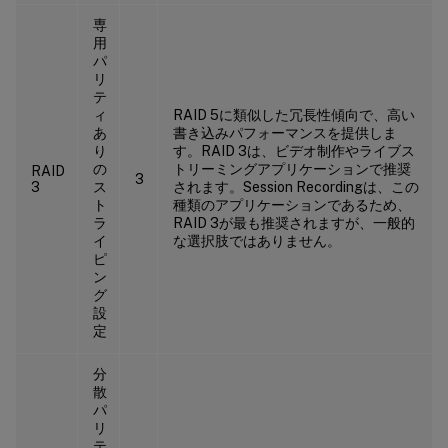
専
用
パ
リ
テ
ィ
RAID 5に類似した冗長性傾向で、高い
あ
書き込みパフォーマンスを提供しま
り
す。RAID 3は、ビデオ制作やライブス
の
トリーミングアプリケーションで推奨
RAID
3
3
ス
されます。Session Recordingは、この
ト
種類のアプリケーションであるため、
ラ
RAID 3が最も推奨されますが、一般的
イ
な選択肢ではありません。
ピ
ン
グ
設
定
分
散
パ
リ
テ