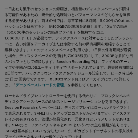
一日あたり数千のセッションの録画は、相当量のディスクスペースを消費す
る可能性があるため、総合的な処理能力とパフォーマンスのどちらかを選択
する必要があります。前述の例では、毎営業日に8時間、5,000件のOutlook
セッションを録画すると、約100GBの記憶域を消費します。10日間の録画
（50,000件のセッションの録画ファイル）を格納するには、
1,000GB（1TB）が必要です。ディスクスペースに対するこうしたプレッシャ
ーは、古い録画をアーカイブまたは削除する前の保有期間を短縮することで
緩和できます。1TBのディスクスペースが利用でき、7日間の保有期間が適切
な場合、ディスクスペースの使用は約700GB程度にして、300GBは多忙な日
のバッファとして確保します。Session Recordingでは、ファイルのアーカ
イブや削除がICLDBユーティリティでサポートされています。最短保有期間は
2日間です。バックグラウンドタスクをスケジュール設定して、ピーク時以外
に1日に1回実行できます。
ICLDB
コマンドおよびアーカイブについて詳しく
は、「
データベースレコードの管理
」を参照してください。
ローカルドライブやコントローラーを使用する代わりに、ブロックレベルの
ディスクアクセスベースのSANストレージソリューションを使用できます。
Session Recordingサーバーには、ディスクアレイはローカルドライブとし
て表示されます。SANはセットアップにコストがかかりますが、ディスクア
レイが共有されると、管理が簡易化され一元化されというメリットがありま
す。SANには、ファイバチャネルとiSCSIという2つの主な種類があります。
iSCSIは基本的にTCP/IPを介したSCSIで、ギガビットイーサネットの導入以来
ファイバチャネルよりも一般的になっています。