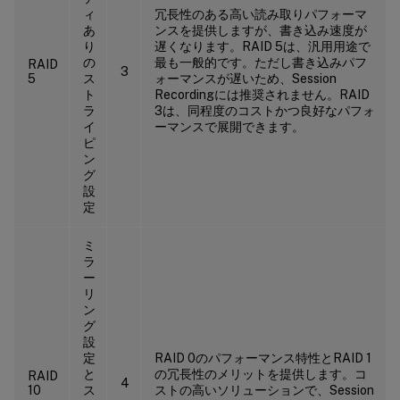
ィ
冗長性のある高い読み取りパフォーマ
あ
ンスを提供しますが、書き込み速度が
り
遅くなります。RAID 5は、汎用用途で
の
最も一般的です。ただし書き込みパフ
RAID
3
5
ス
ォーマンスが遅いため、Session
ト
Recordingには推奨されません。RAID
ラ
3は、同程度のコストかつ良好なパフォ
イ
ーマンスで展開できます。
ピ
ン
グ
設
定
ミ
ラ
ー
リ
ン
グ
設
定
RAID 0のパフォーマンス特性とRAID 1
と
の冗長性のメリットを提供します。コ
RAID
4
10
ス
ストの高いソリューションで、Session