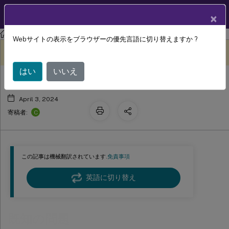
製品ドキュメン
JA
×
ト
Session Recording
Session Recording 2212
Webサイトの表示をブラウザーの優先言語に切り替えますか ?
既知の問題
このコンテンツは動的に機械
フィードバックを提供する
翻訳されています。
はい
いいえ
April 3, 2024
C
寄稿者:
この記事は機械翻訳されています.
免責事項
英語に切り替え
既知の問題