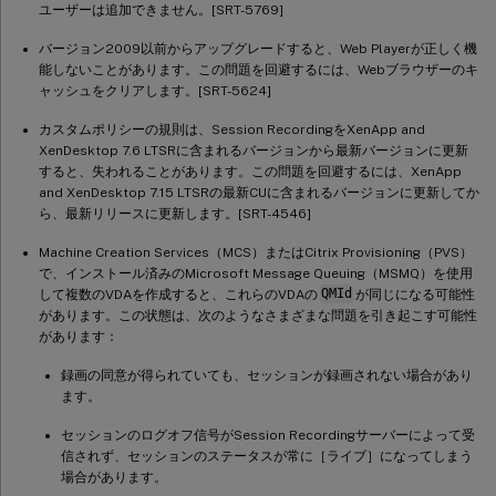
ユーザーは追加できません。[SRT-5769]
バージョン2009以前からアップグレードすると、Web Playerが正しく機
能しないことがあります。この問題を回避するには、Webブラウザーのキ
ャッシュをクリアします。[SRT-5624]
カスタムポリシーの規則は、Session RecordingをXenApp and
XenDesktop 7.6 LTSRに含まれるバージョンから最新バージョンに更新
すると、失われることがあります。この問題を回避するには、XenApp
and XenDesktop 7.15 LTSRの最新CUに含まれるバージョンに更新してか
ら、最新リリースに更新します。[SRT-4546]
Machine Creation Services（MCS）またはCitrix Provisioning（PVS）
で、インストール済みのMicrosoft Message Queuing（MSMQ）を使用
して複数のVDAを作成すると、これらのVDAの
QMId
が同じになる可能性
があります。この状態は、次のようなさまざまな問題を引き起こす可能性
があります：
録画の同意が得られていても、セッションが録画されない場合があり
ます。
セッションのログオフ信号がSession Recordingサーバーによって受
信されず、セッションのステータスが常に［ライブ］になってしまう
場合があります。