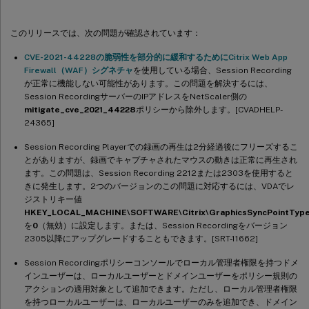
このリリースでは、次の問題が確認されています：
CVE-2021-44228の脆弱性を部分的に緩和するためにCitrix Web App
Firewall（WAF）シグネチャ
を使用している場合、Session Recording
が正常に機能しない可能性があります。この問題を解決するには、
Session RecordingサーバーのIPアドレスをNetScaler側の
mitigate_cve_2021_44228
ポリシーから除外します。[CVADHELP-
24365]
Session Recording Playerでの録画の再生は2分経過後にフリーズするこ
とがありますが、録画でキャプチャされたマウスの動きは正常に再生され
ます。この問題は、Session Recording 2212または2303を使用すると
きに発生します。2つのバージョンのこの問題に対応するには、VDAでレ
ジストリキー値
HKEY_LOCAL_MACHINE\SOFTWARE\Citrix\GraphicsSyncPointTyp
を
0
（無効）に設定します。または、Session Recordingをバージョン
2305以降にアップグレードすることもできます。[SRT-11662]
Session Recordingポリシーコンソールでローカル管理者権限を持つドメ
インユーザーは、ローカルユーザーとドメインユーザーをポリシー規則の
アクションの適用対象として追加できます。ただし、ローカル管理者権限
を持つローカルユーザーは、ローカルユーザーのみを追加でき、ドメイン